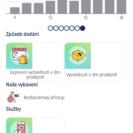
9
12
15
18
Způsob dodání
Expresní vyzvednutí v dm
Vyzvednutí v dm prodejně
prodejně
Naše vybavení
Bezbariérový přístup
Služby