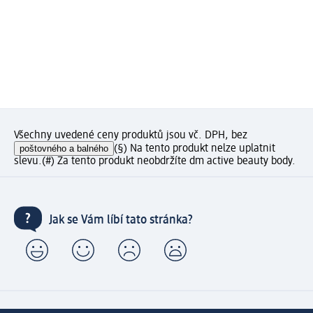
Všechny uvedené ceny produktů jsou vč. DPH, bez
poštovného a balného
(§) Na tento produkt nelze uplatnit
slevu.
(#) Za tento produkt neobdržíte dm active beauty body.
Jak se Vám líbí tato stránka?