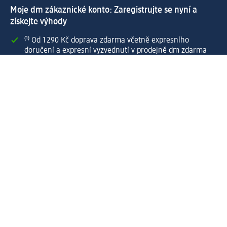
Moje dm zákaznické konto: Zaregistrujte se nyní a
získejte výhody
⁽¹⁾ Od 1 290 Kč doprava zdarma včetně expresního
doručení a expresní vyzvednutí v prodejně dm zdarma
pro registrované a přihlášené zákazníky
Spousta výhod díky propojení dm zákaznického a dm
active beauty konta
Rychlé a snadné nakupování
Vytvořit dm zákaznické konto
Služby
Zákaznický program & Servis
Zákaznický servis
Odeslání & Dodání
Vrácení zboží