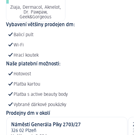
Ziaja, Dermacol, Aknelot,
Dr. Pawpaw,
Geek&Gorgeous
Vybavení většiny prodejen dm:
Balicí pult
Wi-Fi
Hrací koutek
Naše platební možnosti:
Hotovost
Platba kartou
Platba s active beauty body
Vybrané dárkové poukázky
Prodejny dm v okolí
Náměstí Generála Píky 2703/27
Z
326 02 Plzeň
3