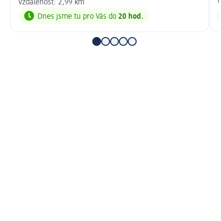
Vzdálenost: 2,99 km
V
Dnes jsme tu pro Vás do
20 hod.