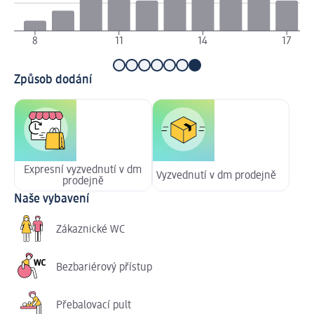
8
11
14
17
Způsob dodání
Expresní vyzvednutí v dm
Vyzvednutí v dm prodejně
prodejně
Naše vybavení
Zákaznické WC
Bezbariérový přístup
Přebalovací pult