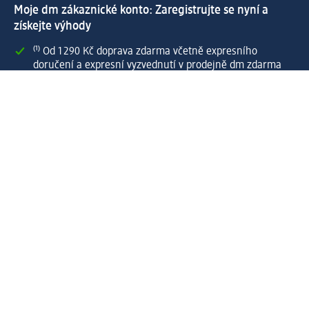
Moje dm zákaznické konto: Zaregistrujte se nyní a
získejte výhody
⁽¹⁾ Od 1 290 Kč doprava zdarma včetně expresního
doručení a expresní vyzvednutí v prodejně dm zdarma
pro registrované a přihlášené zákazníky
Spousta výhod díky propojení dm zákaznického a dm
active beauty konta
Rychlé a snadné nakupování
Vytvořit dm zákaznické konto
Služby
Zákaznický program & Servis
Zákaznický servis
Odeslání & Dodání
Vrácení zboží