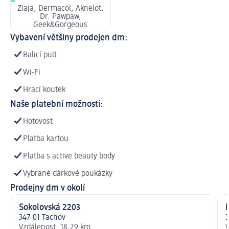
Ziaja, Dermacol, Aknelot,
Dr. Pawpaw,
Geek&Gorgeous
Vybavení většiny prodejen dm:
Balicí pult
Wi-Fi
Hrací koutek
Naše platební možnosti:
Hotovost
Platba kartou
Platba s active beauty body
Vybrané dárkové poukázky
Prodejny dm v okolí
Sokolovská 2203
347 01 Tachov
3
Vzdálenost: 18,29 km
V