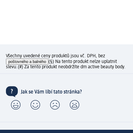
Všechny uvedené ceny produktů jsou vč. DPH, bez
poštovného a balného
(§) Na tento produkt nelze uplatnit
slevu.
(#) Za tento produkt neobdržíte dm active beauty body.
Jak se Vám líbí tato stránka?