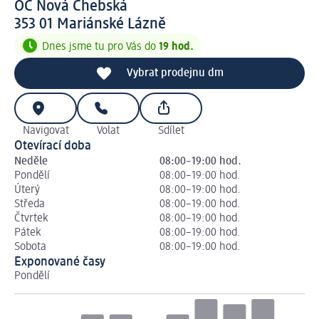
OC Nová Chebská
3 5 3 0 1
353 01
Mariánské Lázně
Dnes jsme tu pro Vás do
19 hod.
Vybrat prodejnu dm
Navigovat
Volat
Sdílet
Otevírací doba
Neděle
08:00–19:00 hod.
Pondělí
08:00–19:00 hod.
Úterý
08:00–19:00 hod.
Středa
08:00–19:00 hod.
Čtvrtek
08:00–19:00 hod.
Pátek
08:00–19:00 hod.
Sobota
08:00–19:00 hod.
Exponované časy
Pondělí
Út