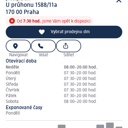
prodejna d m
U průhonu 1588/11a
1 7 0 0 0
170 00
Praha
Od
7:30 hod.
jsme Vám opět k dispozici
Vybrat prodejnu dm
Navigovat
Volat
Sdílet
Otevírací doba
Neděle
08:00–20:00 hod.
Pondělí
07:30–20:00 hod.
Úterý
07:30–20:00 hod.
Středa
07:30–20:00 hod.
Čtvrtek
07:30–20:00 hod.
Pátek
07:30–20:00 hod.
Sobota
08:00–20:00 hod.
Exponované časy
Pondělí
Út