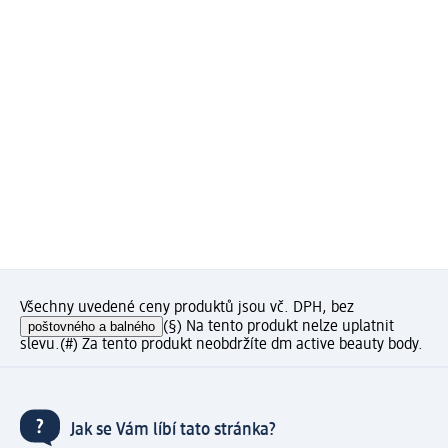
Všechny uvedené ceny produktů jsou vč. DPH, bez
poštovného a balného
(§) Na tento produkt nelze uplatnit
slevu.
(#) Za tento produkt neobdržíte dm active beauty body.
Jak se Vám líbí tato stránka?