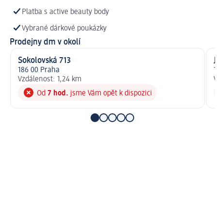
Platba s active beauty body
Vybrané dárkové poukázky
Prodejny dm v okolí
Sokolovská 713
186 00 Praha
1
Vzdálenost: 1,24 km
V
Od
7 hod.
jsme Vám opět k dispozici