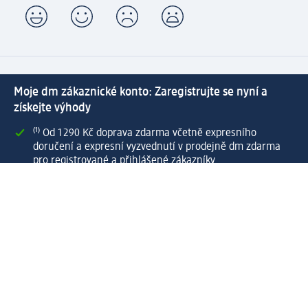
Moje dm zákaznické konto: Zaregistrujte se nyní a
získejte výhody
⁽¹⁾ Od 1 290 Kč doprava zdarma včetně expresního
doručení a expresní vyzvednutí v prodejně dm zdarma
pro registrované a přihlášené zákazníky
Spousta výhod díky propojení dm zákaznického a dm
active beauty konta
Rychlé a snadné nakupování
Vytvořit dm zákaznické konto