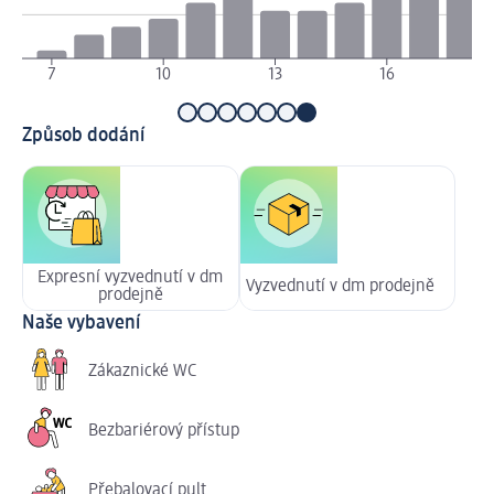
7
10
13
16
Způsob dodání
Expresní vyzvednutí v dm
Vyzvednutí v dm prodejně
prodejně
Naše vybavení
Zákaznické WC
Bezbariérový přístup
Přebalovací pult