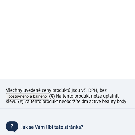
Všechny uvedené ceny produktů jsou vč. DPH, bez
poštovného a balného
(§) Na tento produkt nelze uplatnit
slevu.
(#) Za tento produkt neobdržíte dm active beauty body.
Jak se Vám líbí tato stránka?