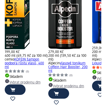
259,00 K
199,00 Kč
279,00 Kč
200 ml (
400 ml (49,75 Kč za 100 ml)
200 ml (139,50 Kč za 100
ml)
cemio
KOFEIN šampon
ml)
Alpecin
t
podpora růstu vlasů, 400
Alpecin
vlasové tonikum
Liquid, 
ml
Coffein Hair Booster, 200
ml
(0)
Skla
(0)
Skladem
Vybra
Skladem
Vybrat prodejnu dm
Vybrat prodejnu dm