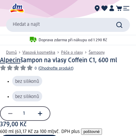
Hledat a najít
Doprava zdarma při nákupu od 1 290 Kč
Domů
Vlasová kosmetika
Péče o vlasy
Šampony
Alpecin
šampon na vlasy Coffein C1, 600 ml
0
(
Ohodnoťte produkt
)
bez silikonů
bez silikonů
379,00 Kč
600 ml (63,17 Kč za 100 ml)
vč. DPH plus
poštovné