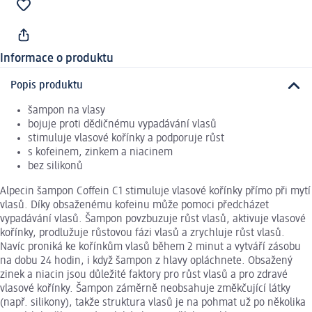
Informace o produktu
Popis produktu
šampon na vlasy
bojuje proti dědičnému vypadávání vlasů
stimuluje vlasové kořínky a podporuje růst
s kofeinem, zinkem a niacinem
bez silikonů
Alpecin šampon Coffein C1 stimuluje vlasové kořínky přímo při mytí
vlasů. Díky obsaženému kofeinu může pomoci předcházet
vypadávání vlasů. Šampon povzbuzuje růst vlasů, aktivuje vlasové
kořínky, prodlužuje růstovou fázi vlasů a zrychluje růst vlasů.
Navíc proniká ke kořínkům vlasů během 2 minut a vytváří zásobu
na dobu 24 hodin, i když šampon z hlavy opláchnete. Obsažený
zinek a niacin jsou důležité faktory pro růst vlasů a pro zdravé
vlasové kořínky. Šampon záměrně neobsahuje změkčující látky
(např. silikony), takže struktura vlasů je na pohmat už po několika