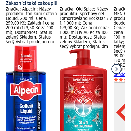
Zákazníci také zakoupili
Značka: Alpecin; Název
Značka: Old Spice; Název
Značka: 
produktu: tonikum Coffein
produktu: sprchový gel
MEN EXP
Liquid, 200 ml; Cena:
Tomorrowland Rockstar 3 v
produktu
259,00 Kč; Základní cena:
1, 1 000 ml; Cena:
deodoran
200 ml (129,50 Kč za 100
199,00 Kč; Základní cena:
Cena: 99
ml); Dostupnost: Status
1 000 ml (19,90 Kč za 100
cena: 15
zelený Skladem, Status
ml); Dostupnost: Status
100 ml);
šedý Vybrat prodejnu dm
zelený Skladem, Status
látky; D
šedý Vybrat prodejnu dm
zelený S
šedý Vyb
99,00 Kč
150 ml (
L'ORÉAL
EXPERT
B
deodoran