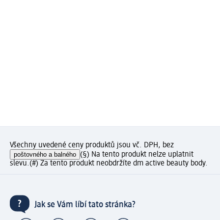
Všechny uvedené ceny produktů jsou vč. DPH, bez
poštovného a balného
(§) Na tento produkt nelze uplatnit
slevu.
(#) Za tento produkt neobdržíte dm active beauty body.
Jak se Vám líbí tato stránka?