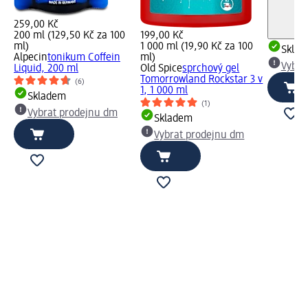
259,00 Kč
200 ml (129,50 Kč za 100
199,00 Kč
ml)
1 000 ml (19,90 Kč za 100
Skla
Alpecin
tonikum Coffein
ml)
Vybra
Liquid, 200 ml
Old Spice
sprchový gel
Tomorrowland Rockstar 3 v
(6)
1, 1 000 ml
Skladem
(1)
Vybrat prodejnu dm
Skladem
Vybrat prodejnu dm