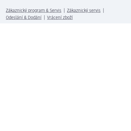
Zákaznický program & Servis
Zákaznický servis
Odeslání & Dodání
Vrácení zboží
Společnost
O společnosti
Společenská odpovědnost
Kariéra
Press centrum
Svět dm
Platební možnosti