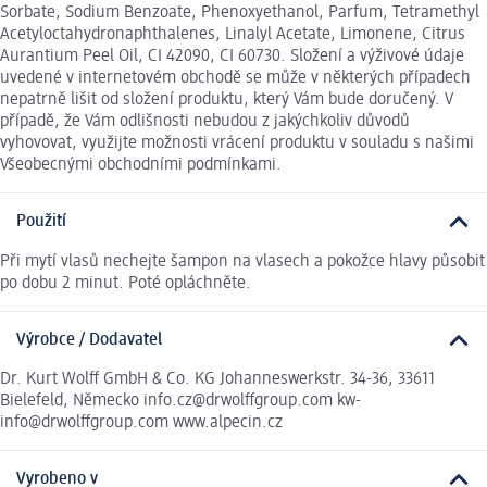
Sorbate, Sodium Benzoate, Phenoxyethanol, Parfum, Tetramethyl
Acetyloctahydronaphthalenes, Linalyl Acetate, Limonene, Citrus
Aurantium Peel Oil, CI 42090, CI 60730. Složení a výživové údaje
uvedené v internetovém obchodě se může v některých případech
nepatrně lišit od složení produktu, který Vám bude doručený. V
případě, že Vám odlišnosti nebudou z jakýchkoliv důvodů
vyhovovat, využijte možnosti vrácení produktu v souladu s našimi
Všeobecnými obchodními podmínkami.
Použití
Při mytí vlasů nechejte šampon na vlasech a pokožce hlavy působit
po dobu 2 minut. Poté opláchněte.
Výrobce / Dodavatel
Dr. Kurt Wolff GmbH & Co. KG Johanneswerkstr. 34-36, 33611
Bielefeld, Německo info.cz@drwolffgroup.com kw-
info@drwolffgroup.com www.alpecin.cz
Vyrobeno v