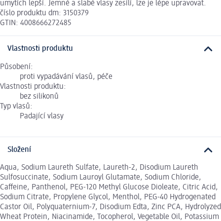
umytích lepší. Jemné a slabé vlasy zesílí, lze je lépe upravovat.
číslo produktu dm: 3150379
GTIN: 4008666272485
Vlastnosti produktu
Působení:
proti vypadávání vlasů, péče
Vlastnosti produktu:
bez silikonů
Typ vlasů:
Padající vlasy
Složení
Aqua, Sodium Laureth Sulfate, Laureth-2, Disodium Laureth
Sulfosuccinate, Sodium Lauroyl Glutamate, Sodium Chloride,
Caffeine, Panthenol, PEG-120 Methyl Glucose Dioleate, Citric Acid,
Sodium Citrate, Propylene Glycol, Menthol, PEG-40 Hydrogenated
Castor Oil, Polyquaternium-7, Disodium Edta, Zinc PCA, Hydrolyzed
Wheat Protein, Niacinamide, Tocopherol, Vegetable Oil, Potassium