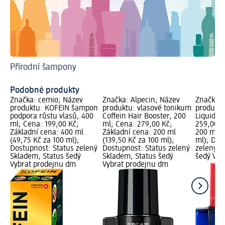
Přírodní šampony
Po
My
Podobné produkty
Značka: cemio; Název
Značka: Alpecin; Název
Značka: 
produktu: KOFEIN šampon
produktu: vlasové tonikum
produktu
podpora růstu vlasů, 400
Coffein Hair Booster, 200
Liquid, 
ml; Cena: 199,00 Kč;
ml; Cena: 279,00 Kč;
259,00 K
Základní cena: 400 ml
Základní cena: 200 ml
200 ml (
(49,75 Kč za 100 ml);
(139,50 Kč za 100 ml);
ml); Dos
Dostupnost: Status zelený
Dostupnost: Status zelený
zelený S
Skladem, Status šedý
Skladem, Status šedý
šedý Vyb
Vybrat prodejnu dm
Vybrat prodejnu dm