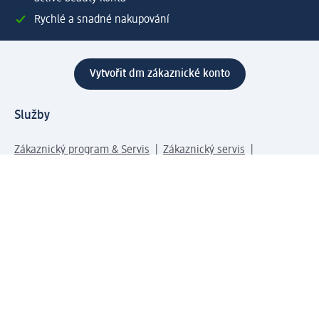
Rychlé a snadné nakupování
Vytvořit dm zákaznické konto
Služby
Zákaznický program & Servis
Zákaznický servis
Odeslání & Dodání
Vrácení zboží
Společnost
O společnosti
Společenská odpovědnost
Kariéra
Press centrum
Svět dm