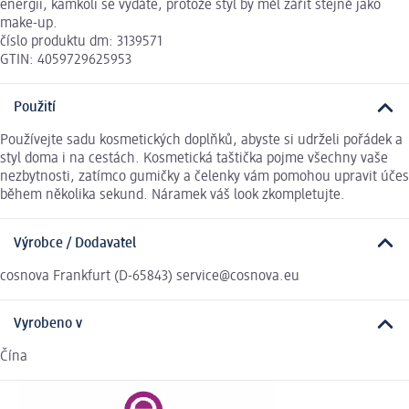
energii, kamkoli se vydáte, protože styl by měl zářit stejně jako
make-up.
číslo produktu dm: 3139571
GTIN: 4059729625953
Použití
Používejte sadu kosmetických doplňků, abyste si udrželi pořádek a
styl doma i na cestách. Kosmetická taštička pojme všechny vaše
nezbytnosti, zatímco gumičky a čelenky vám pomohou upravit účes
během několika sekund. Náramek váš look zkompletujte.
Výrobce / Dodavatel
cosnova Frankfurt (D-65843) service@cosnova.eu
Vyrobeno v
Čína