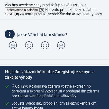
Všechny uvedené ceny produktů jsou vč. DPH, bez
poštovného a balného
(§) Na tento produkt nelze uplatnit
slevu.
(#) Za tento produkt neobdržíte dm active beauty body.
Jak se Vám líbí tato stránka?
Moje dm zákaznické konto: Zaregistrujte se nyní a
získejte výhody
⁽¹⁾ Od 1 290 Kč doprava zdarma včetně expresního
doručení a expresní vyzvednutí v prodejně dm zdarma
pro registrované a přihlášené zákazníky
Spousta výhod díky propojení dm zákaznického a dm
active beauty konta