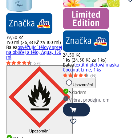
39,50 Kč
150 ml (26,33 Kč za 100 ml)
Balea
osvěžující tělový sprej
na obličej a tělo, Aqua, 150
24,50 Kč
ml
1 ks (24,50 Kč za 1 ks)
(228)
Balea
textilní pleťová maska
Coconut Lime, 1 ks
(59)
Upozornění
Skladem
Vybrat prodejnu dm
Upozornění