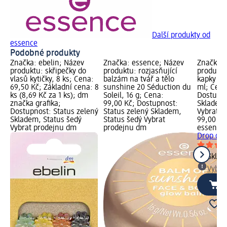
Další produkty od
essence
Podobné produkty
Značka: ebelin; Název
Značka: essence; Název
Značka: 
produktu: skřipečky do
produktu: rozjasňující
produktu
vlasů kytičky, 8 ks; Cena:
balzám na tvář a tělo
kapky Dr
69,50 Kč; Základní cena: 8
sunshine 20 Séduction du
ml; Cena
ks (8,69 Kč za 1 ks); dm
Soleil, 16 g; Cena:
Dostupno
značka grafika;
99,00 Kč; Dostupnost:
Skladem,
Dostupnost: Status zelený
Status zelený Skladem,
Vybrat p
Skladem, Status šedý
Status šedý Vybrat
99,00 Kč
Vybrat prodejnu dm
prodejnu dm
essence
Drop of 
Skla
Vybra