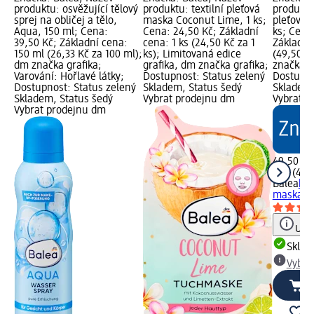
produktu: osvěžující tělový
produktu: textilní pleťová
produktu
sprej na obličej a tělo,
maska Coconut Lime, 1 ks;
pleťová 
Aqua, 150 ml; Cena:
Cena: 24,50 Kč; Základní
ks; Cena
39,50 Kč; Základní cena:
cena: 1 ks (24,50 Kč za 1
Základní 
150 ml (26,33 Kč za 100 ml);
ks); Limitovaná edice
(49,50 Kč
dm značka grafika;
grafika, dm značka grafika;
značka g
Varování: Hořlavé látky;
Dostupnost: Status zelený
Dostupno
Dostupnost: Status zelený
Skladem, Status šedý
Skladem,
Skladem, Status šedý
Vybrat prodejnu dm
Vybrat p
Vybrat prodejnu dm
49,50 Kč
1 ks (49,
Balea
kol
maska Gl
Upoz
Skla
Vybra