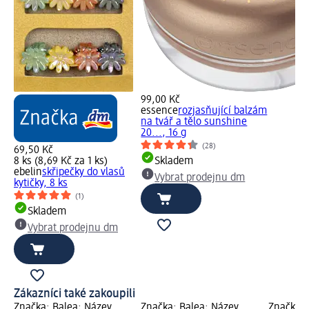
99,00 Kč
essence
rozjasňující balzám
na tvář a tělo sunshine
20..., 16 g
(28)
69,50 Kč
8 ks (8,69 Kč za 1 ks)
Skladem
ebelin
skřipečky do vlasů
Vybrat prodejnu dm
kytičky, 8 ks
(1)
Skladem
Vybrat prodejnu dm
Zákazníci také zakoupili
Značka: Balea; Název
Značka: Balea; Název
Značka: 