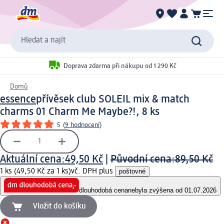
Hledat a najít
Doprava zdarma při nákupu od 1 290 Kč
Domů
essence
přívěsek club SOLEIL mix & match
charms 01 Charm Me Maybe?!, 8 ks
5
(
9 hodnocení
)
Aktuální cena:
49,50 Kč
|
Původní cena:
89,50 Kč
1 ks (49,50 Kč za 1 ks)
vč. DPH plus
poštovné
dlouhodobá cena
nebyla zvýšena od 01.07.2026
Vložit do košíku