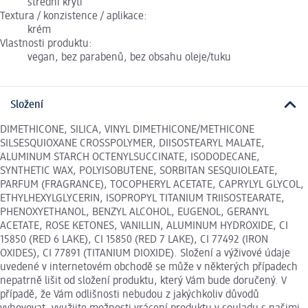
střední krytí
Textura / konzistence / aplikace:
krém
Vlastnosti produktu:
vegan, bez parabenů, bez obsahu oleje/tuku
Složení
DIMETHICONE, SILICA, VINYL DIMETHICONE/METHICONE
SILSESQUIOXANE CROSSPOLYMER, DIISOSTEARYL MALATE,
ALUMINUM STARCH OCTENYLSUCCINATE, ISODODECANE,
SYNTHETIC WAX, POLYISOBUTENE, SORBITAN SESQUIOLEATE,
PARFUM (FRAGRANCE), TOCOPHERYL ACETATE, CAPRYLYL GLYCOL,
ETHYLHEXYLGLYCERIN, ISOPROPYL TITANIUM TRIISOSTEARATE,
PHENOXYETHANOL, BENZYL ALCOHOL, EUGENOL, GERANYL
ACETATE, ROSE KETONES, VANILLIN, ALUMINUM HYDROXIDE, CI
15850 (RED 6 LAKE), CI 15850 (RED 7 LAKE), CI 77492 (IRON
OXIDES), CI 77891 (TITANIUM DIOXIDE). Složení a výživové údaje
uvedené v internetovém obchodě se může v některých případech
nepatrně lišit od složení produktu, který Vám bude doručený. V
případě, že Vám odlišnosti nebudou z jakýchkoliv důvodů