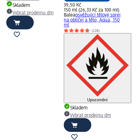
39,50 Kč
Skladem
150 ml (26,33 Kč za 100 ml)
Vybrat prodejnu dm
Balea
osvěžující tělový sprej
na obličej a tělo, Aqua, 150
ml
(228)
Upozornění
Skladem
Vybrat prodejnu dm