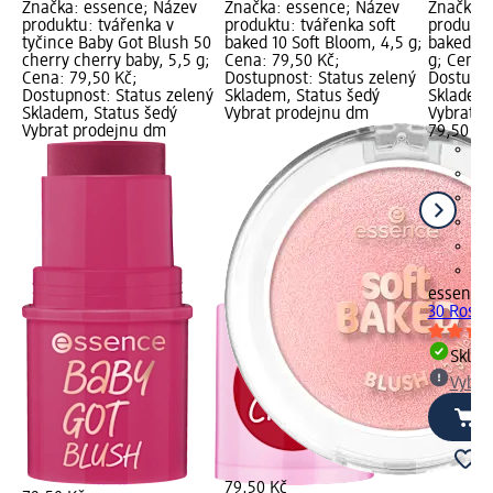
Značka: essence; Název
Značka: essence; Název
Značka: 
produktu: tvářenka v
produktu: tvářenka soft
produktu
tyčince Baby Got Blush 50
baked 10 Soft Bloom, 4,5 g;
baked 30
cherry cherry baby, 5,5 g;
Cena: 79,50 Kč;
g; Cena:
Cena: 79,50 Kč;
Dostupnost: Status zelený
Dostupno
Dostupnost: Status zelený
Skladem, Status šedý
Skladem,
Skladem, Status šedý
Vybrat prodejnu dm
Vybrat p
Vybrat prodejnu dm
79,50 Kč
essence
30 Rose A
Skla
Vybra
79,50 Kč