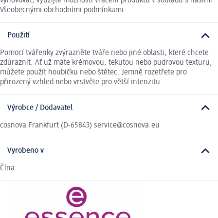
vyhovovat, využijte možnosti vrácení produktu v souladu s našimi
Všeobecnými obchodními podmínkami.
Použití
Pomocí tvářenky zvýrazněte tváře nebo jiné oblasti, které chcete
zdůraznit. Ať už máte krémovou, tekutou nebo pudrovou texturu,
můžete použít houbičku nebo štětec. Jemně rozetřete pro
přirozený vzhled nebo vrstvěte pro větší intenzitu.
Výrobce / Dodavatel
cosnova Frankfurt (D-65843) service@cosnova.eu
Vyrobeno v
Čína