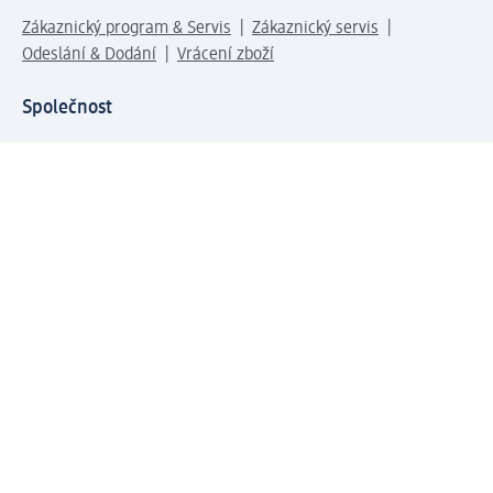
Zákaznický program & Servis
Zákaznický servis
Odeslání & Dodání
Vrácení zboží
Společnost
O společnosti
Společenská odpovědnost
Kariéra
Press centrum
Svět dm
Platební možnosti