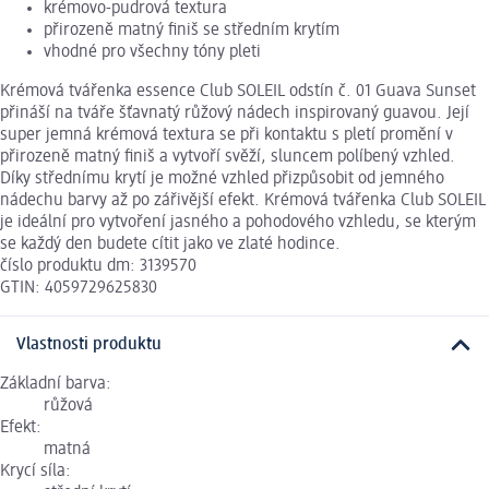
krémovo-pudrová textura
přirozeně matný finiš se středním krytím
vhodné pro všechny tóny pleti
Krémová tvářenka essence Club SOLEIL odstín č. 01 Guava Sunset
přináší na tváře šťavnatý růžový nádech inspirovaný guavou. Její
super jemná krémová textura se při kontaktu s pletí promění v
přirozeně matný finiš a vytvoří svěží, sluncem políbený vzhled.
Díky střednímu krytí je možné vzhled přizpůsobit od jemného
nádechu barvy až po zářivější efekt. Krémová tvářenka Club SOLEIL
je ideální pro vytvoření jasného a pohodového vzhledu, se kterým
se každý den budete cítit jako ve zlaté hodince.
číslo produktu dm: 3139570
GTIN: 4059729625830
Vlastnosti produktu
Základní barva:
růžová
Efekt:
matná
Krycí síla: