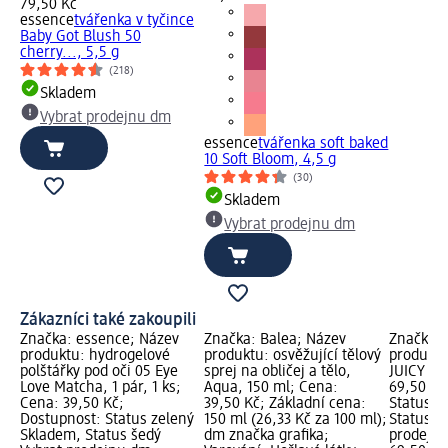
79,50 Kč
essence
tvářenka v tyčince
Baby Got Blush 50
cherry..., 5,5 g
(218)
Skladem
Vybrat prodejnu dm
essence
tvářenka soft baked
10 Soft Bloom, 4,5 g
(30)
Skladem
Vybrat prodejnu dm
Zákazníci také zakoupili
Značka: essence; Název
Značka: Balea; Název
Značka: 
produktu: hydrogelové
produktu: osvěžující tělový
produktu
polštářky pod oči 05 Eye
sprej na obličej a tělo,
JUICY NA
Love Matcha, 1 pár, 1 ks;
Aqua, 150 ml; Cena:
69,50 Kč
Cena: 39,50 Kč;
39,50 Kč; Základní cena:
Status z
Dostupnost: Status zelený
150 ml (26,33 Kč za 100 ml);
Status š
Skladem, Status šedý
dm značka grafika;
prodejn