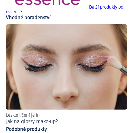
Další produkty od
essence
Vhodné poradenství
Lesklé líčení je in
Ob
Jak na glossy make-up?
Ja
Podobné produkty