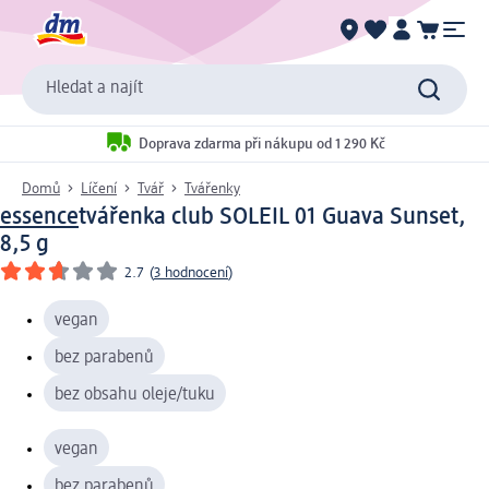
Hledat a najít
Doprava zdarma při nákupu od 1 290 Kč
Domů
Líčení
Tvář
Tvářenky
essence
tvářenka club SOLEIL 01 Guava Sunset,
8,5 g
2.7
(
3 hodnocení
)
vegan
bez parabenů
bez obsahu oleje/tuku
vegan
bez parabenů