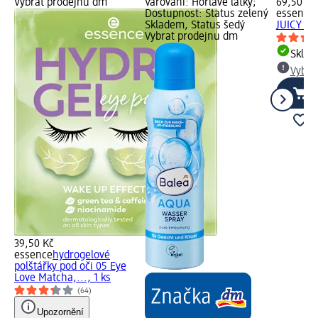
Vybrat prodejnu dm
Varování: Hořlavé látky;
69,50 Kč
Dostupnost: Status zelený
essence
Skladem, Status šedý
JUICY NA
Vybrat prodejnu dm
Skla
Vybra
39,50 Kč
essence
hydrogelové
polštářky pod oči 05 Eye
Love Matcha,..., 1 ks
(64)
Upozornění