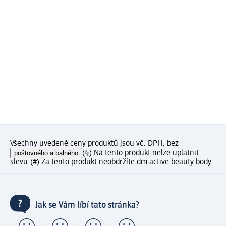
Všechny uvedené ceny produktů jsou vč. DPH, bez
poštovného a balného
(§) Na tento produkt nelze uplatnit
slevu.
(#) Za tento produkt neobdržíte dm active beauty body.
Jak se Vám líbí tato stránka?