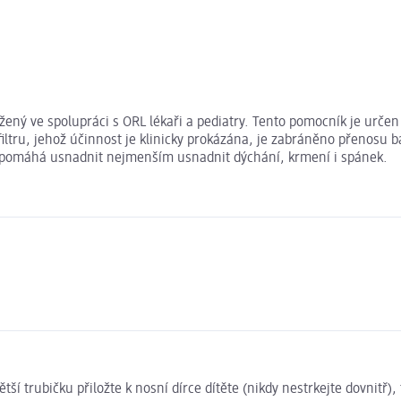
ený ve spolupráci s ORL lékaři a pediatry. Tento pomocník je určen
tru, jehož účinnost je klinicky prokázána, je zabráněno přenosu ba
á pomáhá usnadnit nejmenším usnadnit dýchání, krmení i spánek.
ětší trubičku přiložte k nosní dírce dítěte (nikdy nestrkejte dovnitř