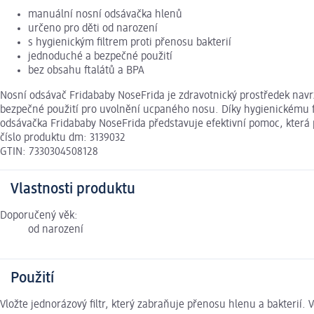
manuální nosní odsávačka hlenů
určeno pro děti od narození
s hygienickým filtrem proti přenosu bakterií
jednoduché a bezpečné použití
bez obsahu ftalátů a BPA
Nosní odsávač Fridababy NoseFrida je zdravotnický prostředek navrž
bezpečné použití pro uvolnění ucpaného nosu. Díky hygienickému fil
odsávačka Fridababy NoseFrida představuje efektivní pomoc, kter
číslo produktu dm: 3139032
GTIN: 7330304508128
Vlastnosti produktu
Doporučený věk:
od narození
Použití
Vložte jednorázový filtr, který zabraňuje přenosu hlenu a bakterií. V