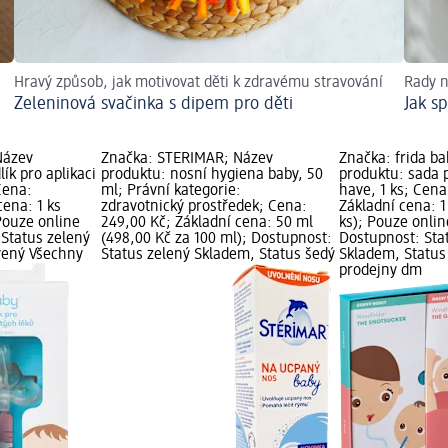
Hravý způsob, jak motivovat děti k zdravému stravování
Rady 
Zeleninová svačinka s dipem pro děti
Jak s
Název
Značka: STÉRIMAR; Název
Značka: frida b
ík pro aplikaci
produktu: nosní hygiena baby, 50
produktu: sada
Cena:
ml; Právní kategorie:
have, 1 ks; Cena
cena: 1 ks
zdravotnický prostředek; Cena:
Základní cena: 1
 Pouze online
249,00 Kč; Základní cena: 50 ml
ks); Pouze onlin
 Status zelený
(498,00 Kč za 100 ml); Dostupnost:
Dostupnost: Sta
vený Všechny
Status zelený Skladem, Status šedý
Skladem, Status
prodejny dm