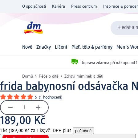
O společnosti
Kariéra
Press centrum
Inspirace & poraden
Hledat a n
Nově
Značky
Líčení
Pleť, tělo & parfémy
Men's Wor
Doprava zdarma při nákupu od 1
Domů
Péče o dítě
Zdraví miminek a dětí
frida baby
nosní odsávačka N
5
(
1 hodnocení
)
189,00 Kč
1 ks (189,00 Kč za 1 ks)
vč. DPH plus
poštovné