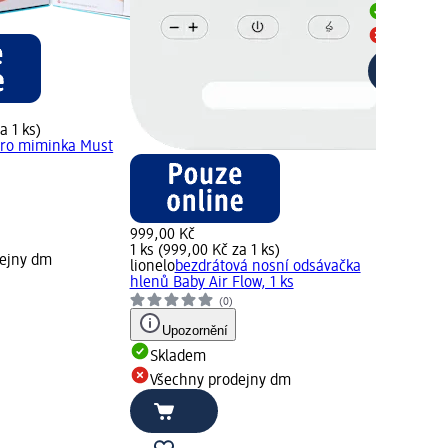
Skladem
Všechny 
a 1 ks)
pro miminka Must
999,00 Kč
1 ks (999,00 Kč za 1 ks)
dejny dm
lionelo
bezdrátová nosní odsávačka
hlenů Baby Air Flow, 1 ks
(0)
Upozornění
Skladem
Všechny prodejny dm