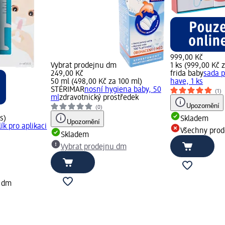
999,00 Kč
Vybrat prodejnu dm
1 ks (999,00 Kč z
249,00 Kč
frida baby
sada 
50 ml (498,00 Kč za 100 ml)
have, 1 ks
STÉRIMAR
nosní hygiena baby, 50
(1)
ml
zdravotnický prostředek
Upozornění
(0)
s)
Skladem
Upozornění
ík pro aplikaci
Všechny pro
Skladem
Vybrat prodejnu dm
y dm