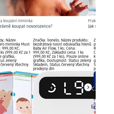
na koupání miminka
Praktické infor
právně koupat novorozence?
Jak správně č
aby; Název
Značka: lionelo; Název produktu:
Značka: PHI
 pro miminka Must
bezdrátová nosní odsávačka hlenů
produktu: k
: 999,00 Kč;
Baby Air Flow, 1 ks; Cena:
Response 1m
 ks (999,00 Kč za 1
999,00 Kč; Základní cena: 1 ks
Cena: 309,0
e grafika;
(999,00 Kč za 1 ks); Pouze online
ks (309,00 K
tus zelený
grafika; Dostupnost: Status zelený
grafika; Do
 červený Všechny
Skladem, Status červený Všechny
Skladem, St
prodejny dm
prodejny d
309,00 Kč
1 ks (309,00
PHILIPS AV
Natural Resp
ks