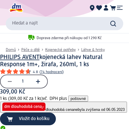
Hledat a najít
Doprava zdarma při nákupu od 1 290 Kč
Domů
Péče o dítě
Kojenecké potřeby
Láhve & hrnky
PHILIPS AVENT
kojenecká lahev Natural
Response 1m+, žirafa, 260ml, 1 ks
4.8
(
74 hodnocení
)
309,00 Kč
1 ks (309,00 Kč za 1 ks)
vč. DPH plus
poštovné
dlouhodobá cena
nebyla zvýšena od 06.05.2023
Vložit do košíku