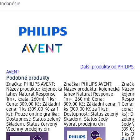
Indonésie
Další produkty od PHILIPS
AVENT
Podobné produkty
Značka: PHILIPS AVENT;
Značka: PHILIPS AVENT;
Značka: 
Název produktu: kojenecká
Název produktu: kojenecká
Název pr
lahev Natural Response
lahev Natural Response
kojeneck
1m+, koala, 260ml, 1 ks;
1m+, 260 ml; Cena:
Response
Cena: 309,00 Kč; Základní
309,00 Kč; Základní cena: 1
Cena: 33
cena: 1 ks (309,00 Kč za 1
ks (309,00 Kč za 1 ks);
cena: 1 k
ks); Pouze online grafika;
Dostupnost: Status zelený
ks); Dos
Dostupnost: Status zelený
Skladem, Status šedý
zelený S
Skladem, Status červený
Vybrat prodejnu dm
šedý Vyb
Všechny prodejny dm
339,00 K
1 ks (339
PHILIPS 