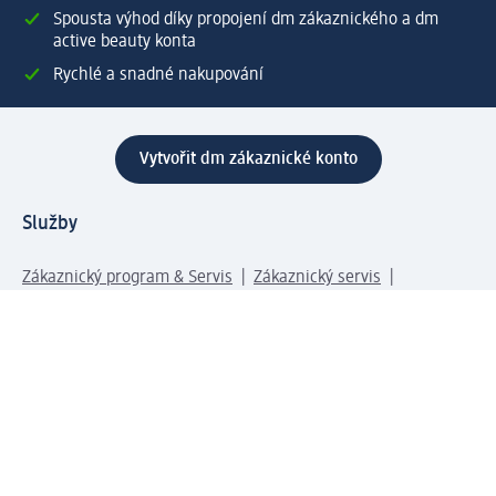
Spousta výhod díky propojení dm zákaznického a dm
active beauty konta
Rychlé a snadné nakupování
Vytvořit dm zákaznické konto
Služby
Zákaznický program & Servis
Zákaznický servis
Odeslání & Dodání
Vrácení zboží
Společnost
O společnosti
Společenská odpovědnost
Kariéra
Press centrum
Svět dm