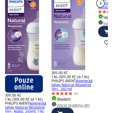
kojeneck
Response
Skla
Vybra
309,00 Kč
1 ks (309,00 Kč za 1 ks)
PHILIPS AVENT
kojenecká
lahev Natural Response
1m+, 260 ml
(61)
309,00 Kč
1 ks (309,00 Kč za 1 ks)
Skladem
PHILIPS AVENT
kojenecká
Vybrat prodejnu dm
lahev Natural Response
1m+, koala, 260ml, 1 ks