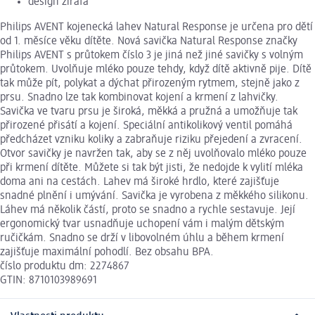
design žirafa
Philips AVENT kojenecká lahev Natural Response je určena pro dětí
od 1. měsíce věku dítěte. Nová savička Natural Response značky
Philips AVENT s průtokem číslo 3 je jiná než jiné savičky s volným
průtokem. Uvolňuje mléko pouze tehdy, když dítě aktivně pije. Dítě
tak může pít, polykat a dýchat přirozeným rytmem, stejně jako z
prsu. Snadno lze tak kombinovat kojení a krmení z lahvičky.
Savička ve tvaru prsu je široká, měkká a pružná a umožňuje tak
přirozené přisátí a kojení. Speciální antikolikový ventil pomáhá
předcházet vzniku koliky a zabraňuje riziku přejedení a zvracení.
Otvor savičky je navržen tak, aby se z něj uvolňovalo mléko pouze
při krmení dítěte. Můžete si tak být jisti, že nedojde k vylití mléka
doma ani na cestách. Lahev má široké hrdlo, které zajišťuje
snadné plnění i umývání. Savička je vyrobena z měkkého silikonu.
Láhev má několik částí, proto se snadno a rychle sestavuje. Její
ergonomický tvar usnadňuje uchopení vám i malým dětským
ručičkám. Snadno se drží v libovolném úhlu a během krmení
zajišťuje maximální pohodlí. Bez obsahu BPA.
číslo produktu dm: 2274867
GTIN: 8710103989691