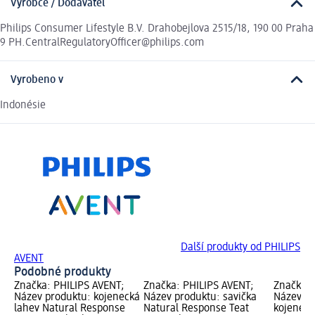
Výrobce / Dodavatel
Philips Consumer Lifestyle B.V. Drahobejlova 2515/18, 190 00 Praha
9 PH.CentralRegulatoryOfficer@philips.com
Vyrobeno v
Indonésie
Další produkty od PHILIPS
AVENT
Podobné produkty
Značka: PHILIPS AVENT;
Značka: PHILIPS AVENT;
Značka: 
Název produktu: kojenecká
Název produktu: savička
Název pr
lahev Natural Response
Natural Response Teat
kojeneck