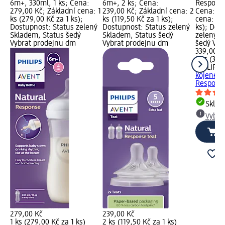
6m+, 330ml, 1 ks; Cena:
6m+, 2 ks; Cena:
Response
279,00 Kč; Základní cena: 1
239,00 Kč; Základní cena: 2
Cena: 33
ks (279,00 Kč za 1 ks);
ks (119,50 Kč za 1 ks);
cena: 1 k
Dostupnost: Status zelený
Dostupnost: Status zelený
ks); Dos
Skladem, Status šedý
Skladem, Status šedý
zelený S
Vybrat prodejnu dm
Vybrat prodejnu dm
šedý Vyb
339,00 K
1 ks (339
PHILIPS 
kojeneck
Response
Skla
Vybra
279,00 Kč
239,00 Kč
1 ks (279,00 Kč za 1 ks)
2 ks (119,50 Kč za 1 ks)