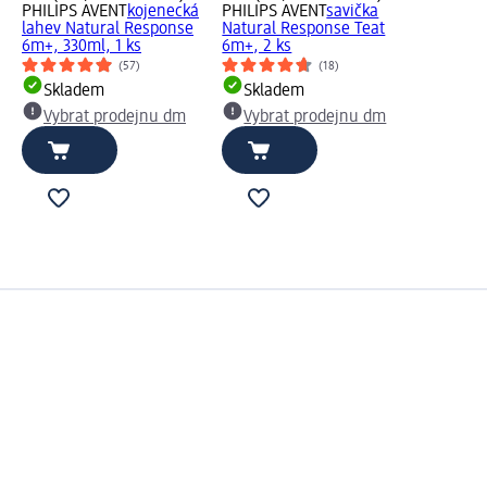
PHILIPS AVENT
kojenecká
PHILIPS AVENT
savička
lahev Natural Response
Natural Response Teat
6m+, 330ml, 1 ks
6m+, 2 ks
(57)
(18)
Skladem
Skladem
Vybrat prodejnu dm
Vybrat prodejnu dm