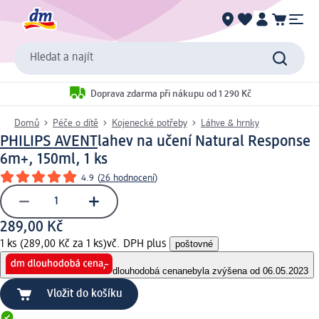
Hledat a najít
Doprava zdarma při nákupu od 1 290 Kč
Domů
Péče o dítě
Kojenecké potřeby
Láhve & hrnky
PHILIPS AVENT
lahev na učení Natural Response
6m+, 150ml, 1 ks
4.9
(
26 hodnocení
)
289,00 Kč
1 ks (289,00 Kč za 1 ks)
vč. DPH plus
poštovné
dlouhodobá cena
nebyla zvýšena od 06.05.2023
Vložit do košíku