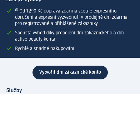
⁽¹⁾ Od 1 290 Kč doprava zdarma včetně expresního
doručení a expresní vyzvednutí v prodejně dm zdarma
pro registrované a přihlášené zákazníky
Spousta výhod díky propojení dm zákaznického a dm
active beauty konta
Rychlé a snadné nakupování
Vytvořit dm zákaznické konto
Služby
Zákaznický program & Servis
Zákaznický servis
Odeslání & Dodání
Vrácení zboží
Společnost