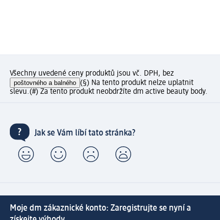
Všechny uvedené ceny produktů jsou vč. DPH, bez
poštovného a balného
(§) Na tento produkt nelze uplatnit
slevu.
(#) Za tento produkt neobdržíte dm active beauty body.
Jak se Vám líbí tato stránka?
Moje dm zákaznické konto: Zaregistrujte se nyní a
získejte výhody