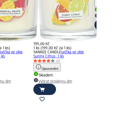
Upozorn
Skladem
Vybrat p
199,00 Kč
a 1 ks)
1 ks (199,00 Kč za 1 ks)
svíčka ve skle
YANKEE CANDLE
svíčka ve skle
1 ks
Sunny Citrus, 1 ks
(2)
Upozornění
Skladem
jnu dm
Vybrat prodejnu dm