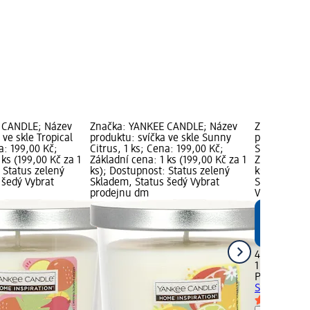
 CANDLE; Název
Značka: YANKEE CANDLE; Název
Značka: Pro
 ve skle Tropical
produktu: svíčka ve skle Sunny
produktu: v
a: 199,00 Kč;
Citrus, 1 ks; Cena: 199,00 Kč;
Sundance, 1
 ks (199,00 Kč za 1
Základní cena: 1 ks (199,00 Kč za 1
Základní cen
 Status zelený
ks); Dostupnost: Status zelený
ks); dm zna
 šedý Vybrat
Skladem, Status šedý Vybrat
Status zele
prodejnu dm
Vybrat pro
49,90 Kč
1 ks (49,90 
Profissimo
v
Sundance, 1