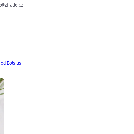
de@ztrade.cz
 od Bolsius