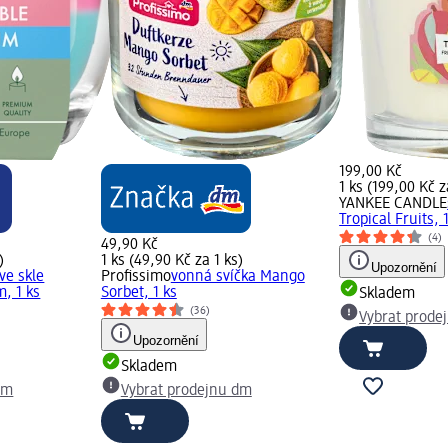
199,00 Kč
1 ks (199,00 Kč z
YANKEE CANDLE
Tropical Fruits, 
(4)
49,90 Kč
)
1 ks (49,90 Kč za 1 ks)
Upozornění
ve skle
Profissimo
vonná svíčka Mango
, 1 ks
Sorbet, 1 ks
Skladem
(36)
Vybrat prode
Upozornění
Skladem
dm
Vybrat prodejnu dm