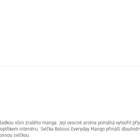
ladkou vůni zralého manga. Její ovocné aroma pomáhá vytvořit příj
plňkem interiéru. Svíčka Bolsius Everyday Mango přináší dlouhotrv
onnou svíčkou.