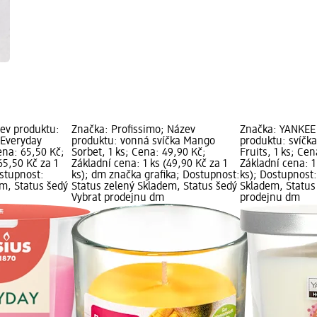
zev produktu:
Značka: Profissimo; Název
Značka: YANKEE
 Everyday
produktu: vonná svíčka Mango
produktu: svíčka
ena: 65,50 Kč;
Sorbet, 1 ks; Cena: 49,90 Kč;
Fruits, 1 ks; Cen
65,50 Kč za 1
Základní cena: 1 ks (49,90 Kč za 1
Základní cena: 1
ostupnost:
ks); dm značka grafika; Dostupnost:
ks); Dostupnost:
em, Status šedý
Status zelený Skladem, Status šedý
Skladem, Status
Vybrat prodejnu dm
prodejnu dm