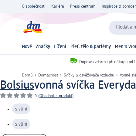
O společnosti
Kariéra
Press centrum
Inspirace & poraden
Hledat a n
Nově
Značky
Líčení
Pleť, tělo & parfémy
Men's Wor
Doprava zdarma při nákupu od 1
Domů
Domácnost
Svíčky & osvěžovače vzduchu
Vonné sv
Bolsius
vonná svíčka Everyda
0
(
Ohodnoťte produkt
)
s vůní
s vůní