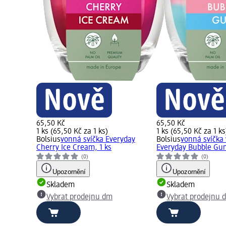
65,50 Kč
65,50 Kč
1 ks (65,50 Kč za 1 ks)
1 ks (65,50 Kč za 1 ks
Bolsius
vonná svíčka Everyday
Bolsius
vonná svíčka 
Cherry Ice Cream, 1 ks
Everyday Bubble Gum
(0)
(0)
Upozornění
Upozornění
Skladem
Skladem
Vybrat prodejnu dm
Vybrat prodejnu 