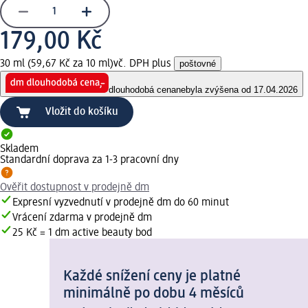
179,00 Kč
30 ml (59,67 Kč za 10 ml)
vč. DPH plus
poštovné
dlouhodobá cena
nebyla zvýšena od 17.04.2026
Vložit do košíku
Skladem
Standardní doprava za 1-3 pracovní dny
Ověřit dostupnost v prodejně dm
Expresní vyzvednutí v prodejně dm do 60 minut
Vrácení zdarma v prodejně dm
25 Kč = 1 dm active beauty bod
Každé snížení ceny je platné
minimálně po dobu 4 měsíců