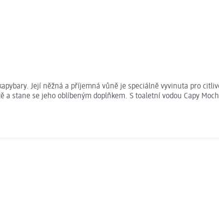
apybary. Její něžná a příjemná vůně je speciálně vyvinuta pro citli
tě a stane se jeho oblíbeným doplňkem. S toaletní vodou Capy Moch