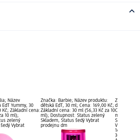
lia; Název
Značka: Barbie; Název produktu:
Značka: AIR
á EdT Yummy, 30
dětská EdT, 30 ml; Cena: 169,00 Kč;
dětská EdT 
 Kč; Základní cena:
Základní cena: 30 ml (56,33 Kč za 10
Cena: 169,0
za 10 ml);
ml); Dostupnost: Status zelený
ml (56,33 K
tus zelený
Skladem, Status šedý Vybrat
Status zele
 šedý Vybrat
prodejnu dm
Vybrat pro
169,00 Kč
30 ml (56,33