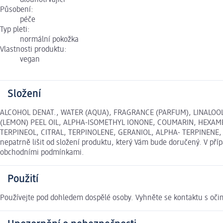
dlouhotrvající
Působení:
péče
Typ pleti:
normální pokožka
Vlastnosti produktu:
vegan
Složení
ALCOHOL DENAT., WATER (AQUA), FRAGRANCE (PARFUM), LINALOOL
(LEMON) PEEL OIL, ALPHA-ISOMETHYL IONONE, COUMARIN, HEXA
TERPINEOL, CITRAL, TERPINOLENE, GERANIOL, ALPHA- TERPINENE, BLU
nepatrně lišit od složení produktu, který Vám bude doručený. V př
obchodními podmínkami.
Použití
Používejte pod dohledem dospělé osoby. Vyhněte se kontaktu s očim