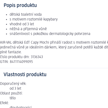
Popis produktu
dětská toaletní voda
s motivem roztomilé kapybary
vhodné od 3 let
něžná a příjemná vůně
snášenlivost s pokožkou dermatologicky potvrzena
AIR-VAL dětská EdT Capy Mochi přináší radost s motivem roztomilé k
jedinečná vůně je ideálním dárkem, který zaručeně potěší každé dí
plné fantazie.
číslo produktu dm: 3136343
GTIN: 8411114099095
Vlastnosti produktu
Doporučený věk:
od 3 let
Oblast použití:
tělo
Efekt: