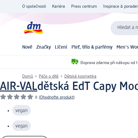
O společnosti
Kariéra
Press centrum
Inspirace & poraden
Hledat a n
Nově
Značky
Líčení
Pleť, tělo & parfémy
Men's Wor
Doprava zdarma při nákupu od 1
Domů
Péče o dítě
Dětská kosmetika
AIR-VAL
dětská EdT Capy Moc
0
(
Ohodnoťte produkt
)
vegan
vegan