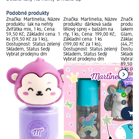
Ma
Podobné produkty
Značka: Martinelia; Název
Značka: Martinelia; Název
Značka: 
produktu: lak na nehty
produktu: dárková sada
produktu
Zvířátka mix, 1 ks; Cena:
tělový sprej + balzám na
lakem n
59,50 Kč; Základní cena: 1
rty, 1 ks; Cena: 199,00 Kč;
Glam, 1 
ks (59,50 Kč za 1 ks);
Základní cena: 1 ks
Základní
Dostupnost: Status zelený
(199,00 Kč za 1 ks);
(44,75 Kč
Skladem, Status šedý
Dostupnost: Status zelený
Dostupno
Vybrat prodejnu dm
Skladem, Status šedý
Skladem,
Vybrat prodejnu dm
Vybrat p
89,50 Kč
2 ks (44,
Martinel
lakem n
Glam, 1 
Skla
Vybra