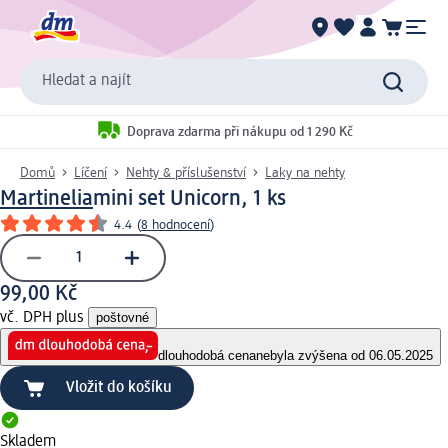
Hledat a najít
Doprava zdarma při nákupu od 1 290 Kč
Domů
Líčení
Nehty & příslušenství
Laky na nehty
Martinelia
mini set Unicorn, 1 ks
4.4
(
8 hodnocení
)
99,00 Kč
vč. DPH plus
poštovné
dlouhodobá cena
nebyla zvýšena od 06.05.2025
Vložit do košíku
Skladem