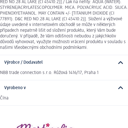
RED NO.28 AL LAKE (CI 45410:2)]./ Lak na nehty: AQUA (WATER).
STYRENE/ACRYLATESCOPOLYMER. MICA. POLYACRYLIC ACID. SILICA.
PHENOXYETHANOL. MAY CONTAIN +/- [TITANIUM DIOXIDE (CI
77891). D&C RED NO.28 AL LAKE (CI 45410:2)]. Složení a výživové
údaje uvedené v internetovém obchodě se může v některých
případech nepatrně lišit od složení produktu, který Vám bude
doručený. V případě, že Vám odlišnosti nebudou z jakýchkoliv
důvodů vyhovovat, využijte možnosti vrácení produktu v souladu s
našimi Všeobecnými obchodními podmínkami.
Výrobce / Dodavatel
NBB trade connection s.r.o. Růžová 1416/17, Praha 1
Vyrobeno v
Čína