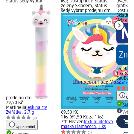
Status šedý Vybrat
ks); Dostupnost: Status
(64,50 Kč
zelený Skladem, Status
grafika,
šedý Vybrat prodejnu dm
Dostupno
Skladem,
Vybrat p
64,50 Kč
1 ks (64,
SauBär
k
hračkou 
Upoz
prodejnu dm
79,50 Kč
Skla
Martinelia
lesk na rty
Zvířátka, 2,7 g
69,50 Kč
Vybra
1 ks (69,50 Kč za 1 ks)
(0)
7th Heaven
textilní pleťová
Upozornění
maska Llamacorn, 1 ks
(3)