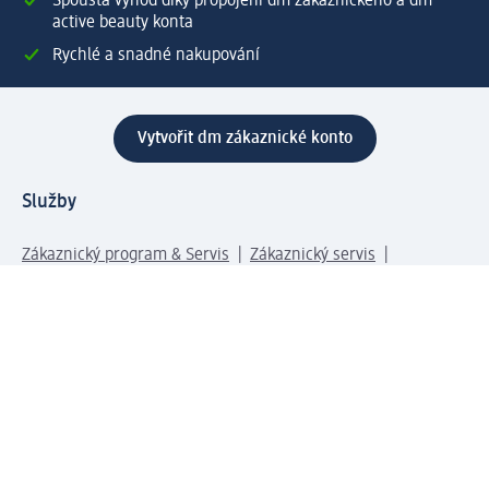
Spousta výhod díky propojení dm zákaznického a dm
active beauty konta
Rychlé a snadné nakupování
Vytvořit dm zákaznické konto
Služby
Zákaznický program & Servis
Zákaznický servis
Odeslání & Dodání
Vrácení zboží
Společnost
O společnosti
Společenská odpovědnost
Kariéra
Press centrum
Svět dm