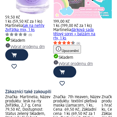
59,50 Kč
1 ks (59,50 Kč za 1 ks)
199,00 Kč
Martinelia
lak na nehty
1 ks (199,00 Kč za 1 ks)
Zvířátka mix, 1 ks
Martinelia
dárková sada
tělový sprej + balzám na
(0)
rty, 1 ks
Skladem
(6)
Vybrat prodejnu dm
Upozornění
Skladem
Vybrat prodejnu dm
Zákazníci také zakoupili
Značka: Martinelia; Název
Značka: 7th Heaven; Název
Značka: 
produktu: lesk na rty
produktu: textilní pleťová
produktu
Zvířátka, 2,7 g; Cena:
maska Llamacorn, 1 ks;
s hračko
79,50 Kč; Dostupnost:
Cena: 69,50 Kč; Základní
ks; Cena
Status zelený Skladem,
cena: 1 ks (69,50 Kč za 1
Základní 