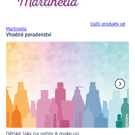
Další produkty od
Martinelia
Vhodné poradenství
Dětské laky na nehty & make-up
Kt