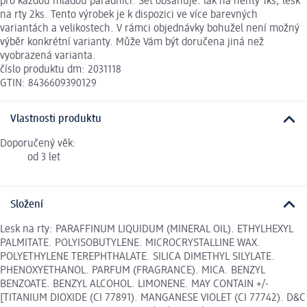
pro každou mladou parádnici. Set obsahuje: lak na nehty 1ks, lesk
na rty 2ks. Tento výrobek je k dispozici ve více barevných
variantách a velikostech. V rámci objednávky bohužel není možný
výběr konkrétní varianty. Může Vám být doručena jiná než
vyobrazená varianta.
číslo produktu dm: 2031118
GTIN: 8436609390129
Vlastnosti produktu
Doporučený věk:
od 3 let
Složení
Lesk na rty: PARAFFINUM LIQUIDUM (MINERAL OIL). ETHYLHEXYL
PALMITATE. POLYISOBUTYLENE. MICROCRYSTALLINE WAX.
POLYETHYLENE TEREPHTHALATE. SILICA DIMETHYL SILYLATE.
PHENOXYETHANOL. PARFUM (FRAGRANCE). MICA. BENZYL
BENZOATE. BENZYL ALCOHOL. LIMONENE. MAY CONTAIN +/-
[TITANIUM DIOXIDE (CI 77891). MANGANESE VIOLET (CI 77742). D&C