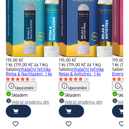
119,00 Kč
119,00 Kč
119,00 K
1 ks (119,00 Kč za 1 ks)
1 ks (119,00 Kč za 1 ks)
1 ks (119
Saloos
inhalační tyčinka
Saloos
inhalační tyčinka
Saloos
in
Rýma & Nachlazení, 1 ks
Relax & Antistres, 1 ks
Energie 
(5)
(3)
Upozornění
Upozornění
Upoz
Skladem
Skladem
Skla
Vybrat prodejnu dm
Vybrat prodejnu dm
Vybra