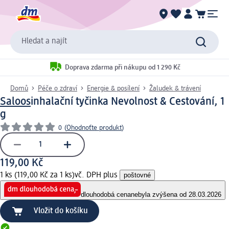
Hledat a najít
Doprava zdarma při nákupu od 1 290 Kč
Domů
Péče o zdraví
Energie & posílení
Žaludek & trávení
Saloos
inhalační tyčinka Nevolnost & Cestování, 1
g
0
(
Ohodnoťte produkt
)
119,00 Kč
1 ks (119,00 Kč za 1 ks)
vč. DPH plus
poštovné
dlouhodobá cena
nebyla zvýšena od 28.03.2026
Vložit do košíku