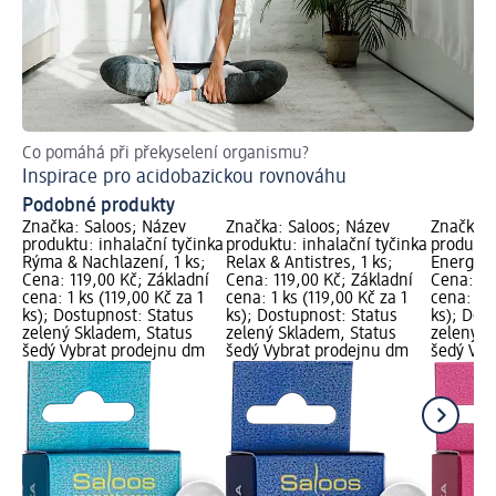
Co pomáhá při překyselení organismu?
Jak
Inspirace pro acidobazickou rovnováhu
Ča
Podobné produkty
Značka: Saloos; Název
Značka: Saloos; Název
Značka: 
produktu: inhalační tyčinka
produktu: inhalační tyčinka
produktu
Rýma & Nachlazení, 1 ks;
Relax & Antistres, 1 ks;
Energie 
Cena: 119,00 Kč; Základní
Cena: 119,00 Kč; Základní
Cena: 11
cena: 1 ks (119,00 Kč za 1
cena: 1 ks (119,00 Kč za 1
cena: 1 k
ks); Dostupnost: Status
ks); Dostupnost: Status
ks); Dos
zelený Skladem, Status
zelený Skladem, Status
zelený S
šedý Vybrat prodejnu dm
šedý Vybrat prodejnu dm
šedý Vyb