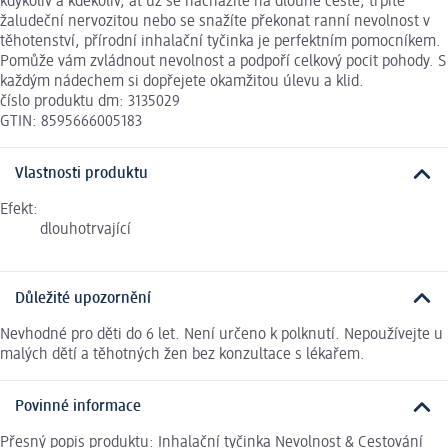
kdykoliv a kdekoliv, ať už se nacházíte na dlouhé cestě, trpíte
žaludeční nervozitou nebo se snažíte překonat ranní nevolnost v
těhotenství, přírodní inhalační tyčinka je perfektním pomocníkem.
Pomůže vám zvládnout nevolnost a podpoří celkový pocit pohody. S
každým nádechem si dopřejete okamžitou úlevu a klid.
číslo produktu dm: 3135029
GTIN: 8595666005183
Vlastnosti produktu
Efekt:
dlouhotrvající
Důležité upozornění
Nevhodné pro děti do 6 let. Není určeno k polknutí. Nepoužívejte u
malých dětí a těhotných žen bez konzultace s lékařem.
Povinné informace
Přesný popis produktu: Inhalační tyčinka Nevolnost & Cestování