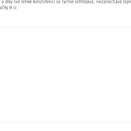
asy a díky své lehké konzistenci se rychle vstřebává, nezanechává le
načky B.U.