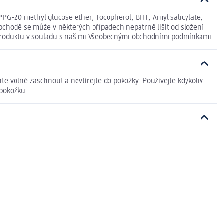
 PPG-20 methyl glucose ether, Tocopherol, BHT, Amyl salicylate,
bchodě se může v některých případech nepatrně lišit od složení
í produktu v souladu s našimi Všeobecnými obchodními podmínkami.
hte volně zaschnout a nevtírejte do pokožky. Používejte kdykoliv
 pokožku.