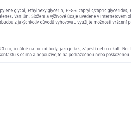
ylene glycol, Ethylhexylglycerin, PEG-6 caprylic/capric glycerides,
enes, Vanillin. Složení a výživové údaje uvedené v internetovém o
nebudou z jakýchkoliv důvodů vyhovovat, využijte možnosti vrácen
20 cm, ideálně na pulzní body, jako je krk, zápěstí nebo dekolt. Nec
 kontaktu s očima a nepoužívejte na podrážděnou nebo poškozenou