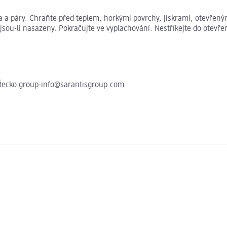
 a páry. Chraňte před teplem, horkými povrchy, jiskrami, otevřeným
 jsou-li nasazeny. Pokračujte ve vyplachování. Nestříkejte do otev
 Řecko group-info@sarantisgroup.com