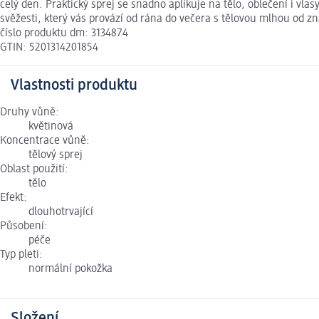
celý den. Praktický sprej se snadno aplikuje na tělo, oblečení i vl
svěžesti, který vás provází od rána do večera s tělovou mlhou od z
číslo produktu dm: 3134874
GTIN: 5201314201854
Vlastnosti produktu
Druhy vůně:
květinová
Koncentrace vůně:
tělový sprej
Oblast použití:
tělo
Efekt:
dlouhotrvající
Působení:
péče
Typ pleti:
normální pokožka
Složení