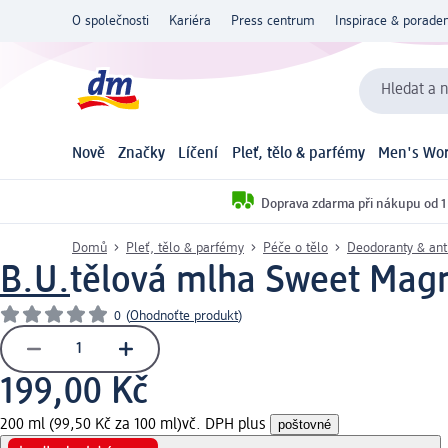
O společnosti
Kariéra
Press centrum
Inspirace & poraden
Hledat a n
Nově
Značky
Líčení
Pleť, tělo & parfémy
Men's Wor
Doprava zdarma při nákupu od 1
Domů
Pleť, tělo & parfémy
Péče o tělo
Deodoranty & ant
B.U.
tělová mlha Sweet Magn
0
(
Ohodnoťte produkt
)
199,00 Kč
200 ml (99,50 Kč za 100 ml)
vč. DPH plus
poštovné