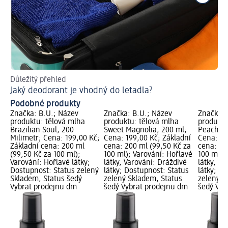
Důležitý přehled
Ins
Jaký deodorant je vhodný do letadla?
Co
Podobné produkty
Značka: B.U.; Název
Značka: B.U.; Název
Značka: 
produktu: tělová mlha
produktu: tělová mlha
produktu
Brazilian Soul, 200
Sweet Magnolia, 200 ml;
Peach M
Milimetr; Cena: 199,00 Kč;
Cena: 199,00 Kč; Základní
Cena: 19
Základní cena: 200 ml
cena: 200 ml (99,50 Kč za
cena: 20
(99,50 Kč za 100 ml);
100 ml); Varování: Hořlavé
100 ml);
Varování: Hořlavé látky;
látky, Varování: Dráždivé
látky, Va
Dostupnost: Status zelený
látky; Dostupnost: Status
látky; D
Skladem, Status šedý
zelený Skladem, Status
zelený S
Vybrat prodejnu dm
šedý Vybrat prodejnu dm
šedý Vyb