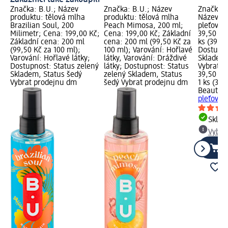
Značka: B.U.; Název
Značka: B.U.; Název
Značka: 
produktu: tělová mlha
produktu: tělová mlha
Název pr
Brazilian Soul, 200
Peach Mimosa, 200 ml;
pleťová 
Milimetr; Cena: 199,00 Kč;
Cena: 199,00 Kč; Základní
39,50 Kč
Základní cena: 200 ml
cena: 200 ml (99,50 Kč za
ks (39,50
(99,50 Kč za 100 ml);
100 ml); Varování: Hořlavé
Dostupno
Varování: Hořlavé látky;
látky, Varování: Dráždivé
Skladem,
Dostupnost: Status zelený
látky; Dostupnost: Status
Vybrat p
Skladem, Status šedý
zelený Skladem, Status
39,50 Kč
Vybrat prodejnu dm
šedý Vybrat prodejnu dm
1 ks (39,
Beauty o
pleťová 
Skla
Vybra