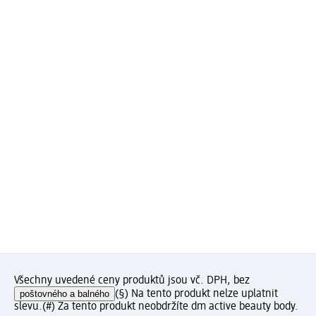
Všechny uvedené ceny produktů jsou vč. DPH, bez
poštovného a balného
(§) Na tento produkt nelze uplatnit
slevu.
(#) Za tento produkt neobdržíte dm active beauty body.