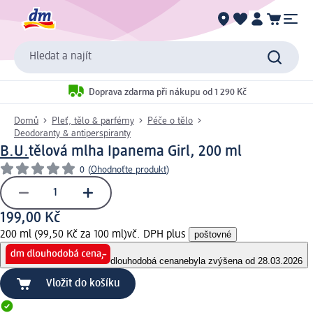
Hledat a najít
Doprava zdarma při nákupu od 1 290 Kč
Domů
Pleť, tělo & parfémy
Péče o tělo
Deodoranty & antiperspiranty
B.U.
tělová mlha Ipanema Girl, 200 ml
0
(
Ohodnoťte produkt
)
199,00 Kč
200 ml (99,50 Kč za 100 ml)
vč. DPH plus
poštovné
dlouhodobá cena
nebyla zvýšena od 28.03.2026
Vložit do košíku