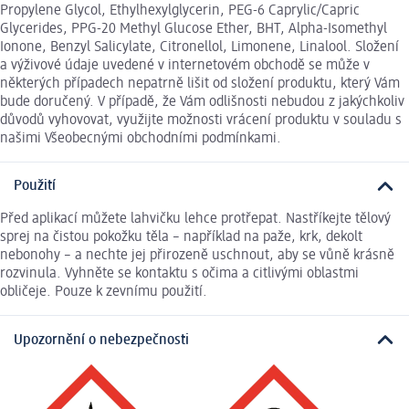
Propylene Glycol, Ethylhexylglycerin, PEG-6 Caprylic/Capric
Glycerides, PPG-20 Methyl Glucose Ether, BHT, Alpha-Isomethyl
Ionone, Benzyl Salicylate, Citronellol, Limonene, Linalool. Složení
a výživové údaje uvedené v internetovém obchodě se může v
některých případech nepatrně lišit od složení produktu, který Vám
bude doručený. V případě, že Vám odlišnosti nebudou z jakýchkoliv
důvodů vyhovovat, využijte možnosti vrácení produktu v souladu s
našimi Všeobecnými obchodními podmínkami.
Použití
Před aplikací můžete lahvičku lehce protřepat. Nastříkejte tělový
sprej na čistou pokožku těla – například na paže, krk, dekolt
nebonohy – a nechte jej přirozeně uschnout, aby se vůně krásně
rozvinula. Vyhněte se kontaktu s očima a citlivými oblastmi
obličeje. Pouze k zevnímu použití.
Upozornění o nebezpečnosti