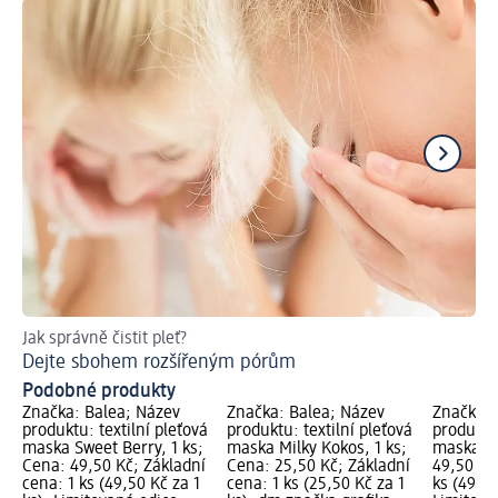
Jak správně čistit pleť?
Jak
Dejte sbohem rozšířeným pórům
Zd
Podobné produkty
Značka: Balea; Název
Značka: Balea; Název
Značka: 
produktu: textilní pleťová
produktu: textilní pleťová
produktu:
maska Sweet Berry, 1 ks;
maska Milky Kokos, 1 ks;
maska Tu
Cena: 49,50 Kč; Základní
Cena: 25,50 Kč; Základní
49,50 Kč
cena: 1 ks (49,50 Kč za 1
cena: 1 ks (25,50 Kč za 1
ks (49,50