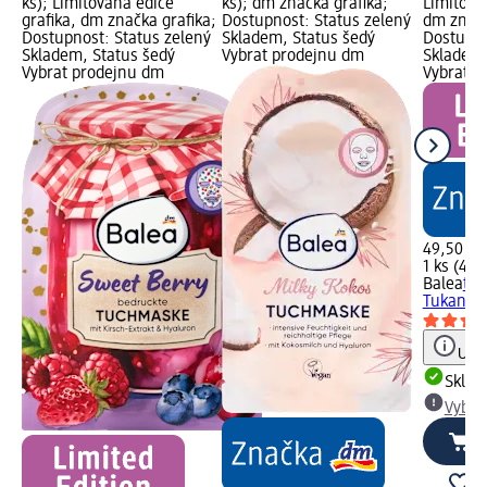
ks); Limitovaná edice
ks); dm značka grafika;
Limitova
grafika, dm značka grafika;
Dostupnost: Status zelený
dm značk
Dostupnost: Status zelený
Skladem, Status šedý
Dostupno
Skladem, Status šedý
Vybrat prodejnu dm
Skladem,
Vybrat prodejnu dm
Vybrat p
49,50 Kč
1 ks (49,
Balea
tex
Tukan, 1
Upoz
Skla
Vybra