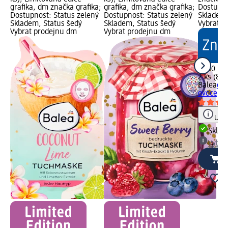
grafika, dm značka grafika;
grafika, dm značka grafika;
Dostupno
Dostupnost: Status zelený
Dostupnost: Status zelený
Skladem,
Skladem, Status šedý
Skladem, Status šedý
Vybrat p
Vybrat prodejnu dm
Vybrat prodejnu dm
17,50 Kč
2 ks (8,7
Balea
očn
ovoce, 2
Upoz
Skla
Vybra