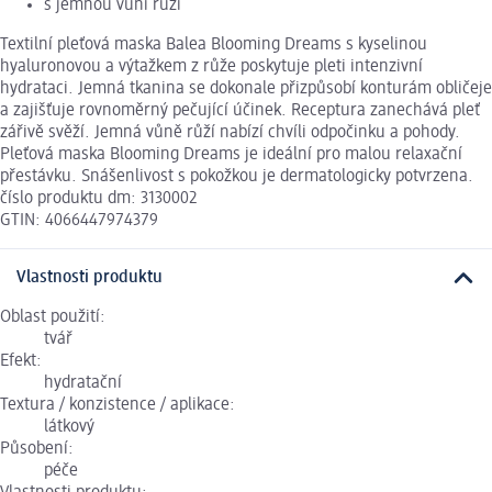
s jemnou vůní růží
Textilní pleťová maska Balea Blooming Dreams s kyselinou
hyaluronovou a výtažkem z růže poskytuje pleti intenzivní
hydrataci. Jemná tkanina se dokonale přizpůsobí konturám obličeje
a zajišťuje rovnoměrný pečující účinek. Receptura zanechává pleť
zářivě svěží. Jemná vůně růží nabízí chvíli odpočinku a pohody.
Pleťová maska Blooming Dreams je ideální pro malou relaxační
přestávku. Snášenlivost s pokožkou je dermatologicky potvrzena.
číslo produktu dm: 3130002
GTIN: 4066447974379
Vlastnosti produktu
Oblast použití:
tvář
Efekt:
hydratační
Textura / konzistence / aplikace:
látkový
Působení:
péče