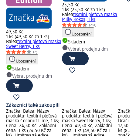
25,50 Kč
1 ks (25,50 Kč za 1 ks)
Balea
textilní pleťová maska
Milky Kokos, 1 ks
(231)
49,50 Kč
Upozornění
1 ks (49,50 Kč za 1 ks)
Balea
textilní pleťová maska
Skladem
Sweet Berry, 1 ks
Vybrat prodejnu dm
(2)
Upozornění
Skladem
Vybrat prodejnu dm
Zákazníci také zakoupili
Značka: Balea; Název
Značka: Balea; Název
Značka: 
produktu: textilní pleťová
produktu: textilní pleťová
produktu
maska Coconut Lime, 1 ks;
maska Sweet Berry, 1 ks;
Dračí ov
Cena: 24,50 Kč; Základní
Cena: 49,50 Kč; Základní
17,50 Kč
cena: 1 ks (24,50 Kč za 1
cena: 1 ks (49,50 Kč za 1
ks (8,75 
ks); Limitovaná edice
ks); Limitovaná edice
značka g