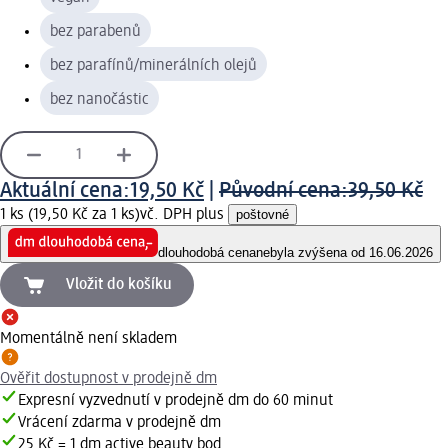
bez parabenů
bez parafínů/minerálních olejů
bez nanočástic
Aktuální cena:
19,50 Kč
|
Původní cena:
39,50 Kč
1 ks (19,50 Kč za 1 ks)
vč. DPH plus
poštovné
dlouhodobá cena
nebyla zvýšena od 16.06.2026
Vložit do košíku
Momentálně není skladem
Ověřit dostupnost v prodejně dm
Expresní vyzvednutí v prodejně dm do 60 minut
Vrácení zdarma v prodejně dm
25 Kč = 1 dm active beauty bod