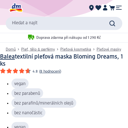
Hledat a najít
Doprava zdarma při nákupu od 1 290 Kč
Domů
Pleť, tělo & parfémy
Pleťová kosmetika
Pleťové masky
Balea
textilní pleťová maska Bloming Dreams, 1
ks
4.8
(
8 hodnocení
)
vegan
bez parabenů
bez parafínů/minerálních olejů
bez nanočástic
vegan