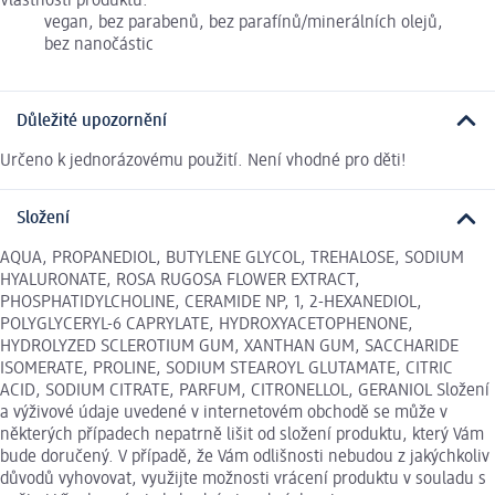
Vlastnosti produktu:
vegan, bez parabenů, bez parafínů/minerálních olejů,
bez nanočástic
Důležité upozornění
Určeno k jednorázovému použití. Není vhodné pro děti!
Složení
AQUA, PROPANEDIOL, BUTYLENE GLYCOL, TREHALOSE, SODIUM
HYALURONATE, ROSA RUGOSA FLOWER EXTRACT,
PHOSPHATIDYLCHOLINE, CERAMIDE NP, 1, 2-HEXANEDIOL,
POLYGLYCERYL-6 CAPRYLATE, HYDROXYACETOPHENONE,
HYDROLYZED SCLEROTIUM GUM, XANTHAN GUM, SACCHARIDE
ISOMERATE, PROLINE, SODIUM STEAROYL GLUTAMATE, CITRIC
ACID, SODIUM CITRATE, PARFUM, CITRONELLOL, GERANIOL Složení
a výživové údaje uvedené v internetovém obchodě se může v
některých případech nepatrně lišit od složení produktu, který Vám
bude doručený. V případě, že Vám odlišnosti nebudou z jakýchkoliv
důvodů vyhovovat, využijte možnosti vrácení produktu v souladu s