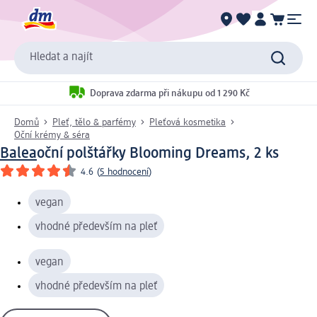
Hledat a najít
Doprava zdarma při nákupu od 1 290 Kč
Domů
Pleť, tělo & parfémy
Pleťová kosmetika
Oční krémy & séra
Balea
oční polštářky Blooming Dreams, 2 ks
4.6
(
5 hodnocení
)
vegan
vhodné především na pleť
vegan
vhodné především na pleť