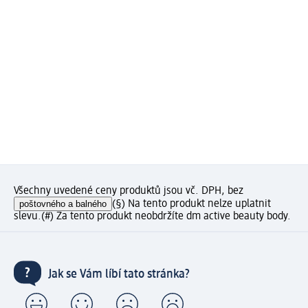
Všechny uvedené ceny produktů jsou vč. DPH, bez
poštovného a balného
(§) Na tento produkt nelze uplatnit
slevu.
(#) Za tento produkt neobdržíte dm active beauty body.
Jak se Vám líbí tato stránka?