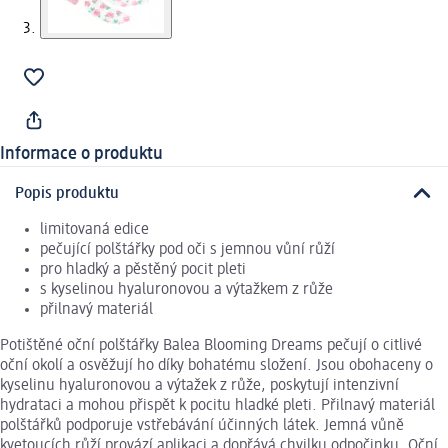
Informace o produktu
Popis produktu
limitovaná edice
pečující polštářky pod oči s jemnou vůní růží
pro hladký a pěstěný pocit pleti
s kyselinou hyaluronovou a výtažkem z růže
přilnavý materiál
Potištěné oční polštářky Balea Blooming Dreams pečují o citlivé
oční okolí a osvěžují ho díky bohatému složení. Jsou obohaceny o
kyselinu hyaluronovou a výtažek z růže, poskytují intenzivní
hydrataci a mohou přispět k pocitu hladké pleti. Přilnavý materiál
polštářků podporuje vstřebávání účinných látek. Jemná vůně
kvetoucích růží provází aplikaci a dopřává chvilku odpočinku. Oční