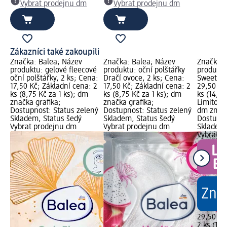
Vybrat prodejnu dm
Vybrat prodejnu dm
Zákazníci také zakoupili
Značka: Balea; Název
Značka: Balea; Název
Značka: 
produktu: gelové fleecové
produktu: oční polštářky
produktu
oční polštářky, 2 ks; Cena:
Dračí ovoce, 2 ks; Cena:
Sweet Be
17,50 Kč; Základní cena: 2
17,50 Kč; Základní cena: 2
29,50 Kč
ks (8,75 Kč za 1 ks); dm
ks (8,75 Kč za 1 ks); dm
ks (14,75
značka grafika;
značka grafika;
Limitova
Dostupnost: Status zelený
Dostupnost: Status zelený
dm značk
Skladem, Status šedý
Skladem, Status šedý
Dostupno
Vybrat prodejnu dm
Vybrat prodejnu dm
Skladem,
Vybrat p
29,50 Kč
2 ks (14,