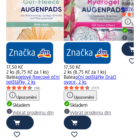
Balea
očn
Berry, 2 
Upoz
Skla
Vybra
17,50 Kč
17,50 Kč
2 ks (8,75 Kč za 1 ks)
2 ks (8,75 Kč za 1 ks)
Balea
gelové fleecové oční
Balea
oční polštářky Dračí
polštářky, 2 ks
ovoce, 2 ks
(98)
(177)
Upozornění
Upozornění
Skladem
Skladem
Vybrat prodejnu dm
Vybrat prodejnu dm