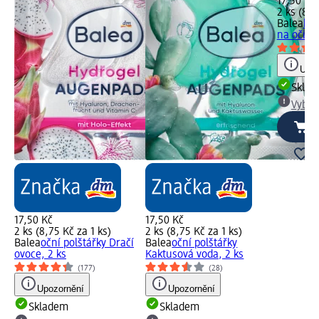
17,50 Kč
2 ks (8,7
Balea
hyd
na oči, d
Upoz
Skla
Vybra
17,50 Kč
17,50 Kč
2 ks (8,75 Kč za 1 ks)
2 ks (8,75 Kč za 1 ks)
Balea
oční polštářky Dračí
Balea
oční polštářky
ovoce, 2 ks
Kaktusová voda, 2 ks
(177)
(28)
Upozornění
Upozornění
Skladem
Skladem