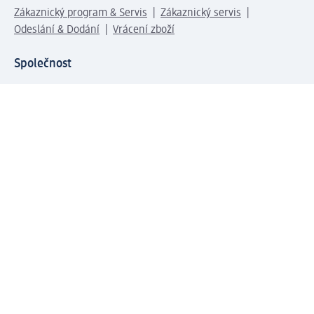
Zákaznický program & Servis
Zákaznický servis
Odeslání & Dodání
Vrácení zboží
Společnost
O společnosti
Společenská odpovědnost
Kariéra
Press centrum
Svět dm
Platební možnosti