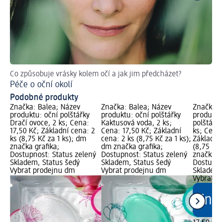
Co způsobuje vrásky kolem očí a jak jim předcházet?
Ins
Péče o oční okolí
Co
Podobné produkty
Značka: Balea; Název
Značka: Balea; Název
Značka: 
produktu: oční polštářky
produktu: oční polštářky
produktu
Dračí ovoce, 2 ks; Cena:
Kaktusová voda, 2 ks;
polštářky
17,50 Kč; Základní cena: 2
Cena: 17,50 Kč; Základní
ks; Cena:
ks (8,75 Kč za 1 ks); dm
cena: 2 ks (8,75 Kč za 1 ks);
Základní
značka grafika;
dm značka grafika;
(8,75 Kč 
Dostupnost: Status zelený
Dostupnost: Status zelený
značka g
Skladem, Status šedý
Skladem, Status šedý
Dostupno
Vybrat prodejnu dm
Vybrat prodejnu dm
Skladem,
Vybrat p