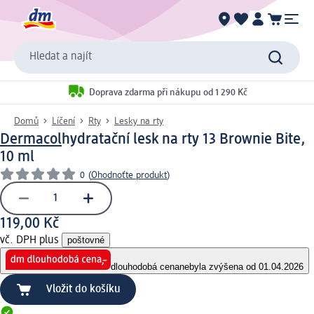
Hledat a najít
Doprava zdarma při nákupu od 1 290 Kč
Domů
Líčení
Rty
Lesky na rty
Dermacol
hydratační lesk na rty 13 Brownie Bite,
10 ml
0
(
Ohodnoťte produkt
)
119,00 Kč
vč. DPH plus
poštovné
dlouhodobá cena
nebyla zvýšena od 01.04.2026
Vložit do košíku