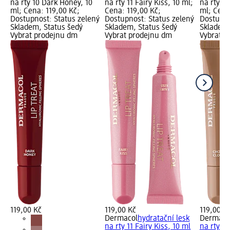
na rty 10 Dark Honey, 10
na rty 11 Fairy Kiss, 10 ml;
na rty 1
ml; Cena: 119,00 Kč;
Cena: 119,00 Kč;
ml; Cena
Dostupnost: Status zelený
Dostupnost: Status zelený
Dostupno
Skladem, Status šedý
Skladem, Status šedý
Skladem,
Vybrat prodejnu dm
Vybrat prodejnu dm
Vybrat p
119,00 Kč
119,00 Kč
119,00 K
Dermacol
hydratační lesk
Dermaco
na rty 11 Fairy Kiss, 10 ml
na rty 1