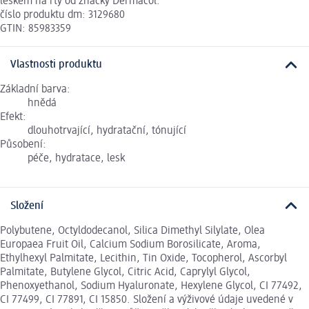
leskem na rty od značky Dermacol.
číslo produktu dm: 3129680
GTIN: 85983359
Vlastnosti produktu
Základní barva:
hnědá
Efekt:
dlouhotrvající, hydratační, tónující
Působení:
péče, hydratace, lesk
Složení
Polybutene, Octyldodecanol, Silica Dimethyl Silylate, Olea
Europaea Fruit Oil, Calcium Sodium Borosilicate, Aroma,
Ethylhexyl Palmitate, Lecithin, Tin Oxide, Tocopherol, Ascorbyl
Palmitate, Butylene Glycol, Citric Acid, Caprylyl Glycol,
Phenoxyethanol, Sodium Hyaluronate, Hexylene Glycol, CI 77492,
CI 77499, CI 77891, CI 15850. Složení a výživové údaje uvedené v