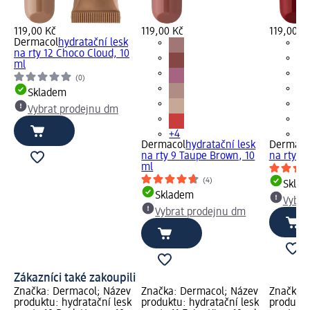
119,00 Kč
119,00 Kč
119,00 K
Dermacol
hydratační lesk
na rty 12 Choco Cloud, 10
ml
(0)
Skladem
Vybrat prodejnu dm
+4
+4
Dermacol
hydratační lesk
Dermaco
na rty 9 Taupe Brown, 10
na rty 1
ml
(4)
Skla
Skladem
Vybra
Vybrat prodejnu dm
Zákazníci také zakoupili
Značka: Dermacol; Název
Značka: Dermacol; Název
Značka: 
produktu: hydratační lesk
produktu: hydratační lesk
produktu