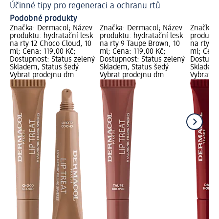
Účinné tipy pro regeneraci a ochranu rtů
Le
Podobné produkty
Značka: Dermacol; Název
Značka: Dermacol; Název
Značka: 
produktu: hydratační lesk
produktu: hydratační lesk
produktu
na rty 12 Choco Cloud, 10
na rty 9 Taupe Brown, 10
na rty 1
ml; Cena: 119,00 Kč;
ml; Cena: 119,00 Kč;
ml; Cena
Dostupnost: Status zelený
Dostupnost: Status zelený
Dostupno
Skladem, Status šedý
Skladem, Status šedý
Skladem,
Vybrat prodejnu dm
Vybrat prodejnu dm
Vybrat p