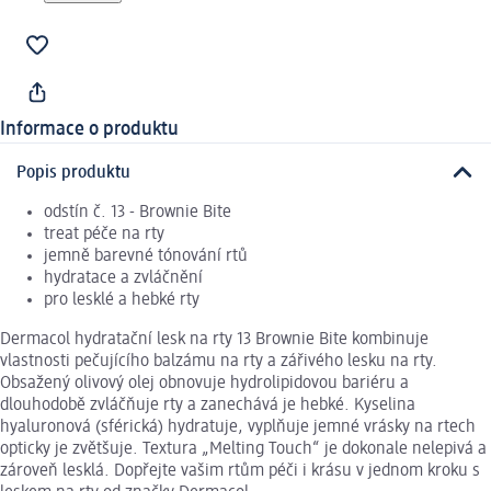
Informace o produktu
Popis produktu
odstín č. 13 - Brownie Bite
treat péče na rty
jemně barevné tónování rtů
hydratace a zvláčnění
pro lesklé a hebké rty
Dermacol hydratační lesk na rty 13 Brownie Bite kombinuje
vlastnosti pečujícího balzámu na rty a zářivého lesku na rty.
Obsažený olivový olej obnovuje hydrolipidovou bariéru a
dlouhodobě zvláčňuje rty a zanechává je hebké. Kyselina
hyaluronová (sférická) hydratuje, vyplňuje jemné vrásky na rtech
opticky je zvětšuje. Textura „Melting Touch“ je dokonale nelepivá a
zároveň lesklá. Dopřejte vašim rtům péči i krásu v jednom kroku s