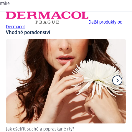
Itálie
Další produkty od
Dermacol
Vhodné poradenství
Jak ošetřit suché a popraskané rty?
Nec