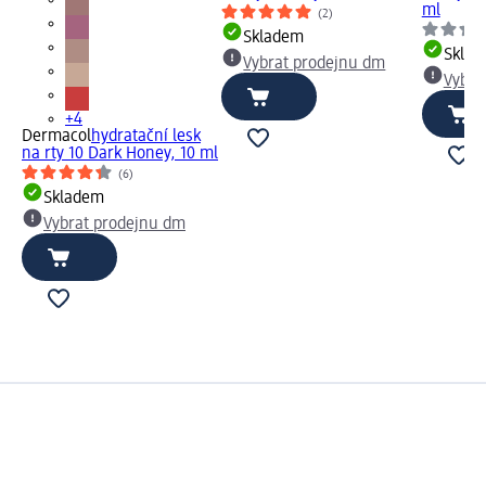
ml
(2)
Skladem
Skla
Vybrat prodejnu dm
Vybra
+4
Dermacol
hydratační lesk
na rty 10 Dark Honey, 10 ml
(6)
Skladem
Vybrat prodejnu dm