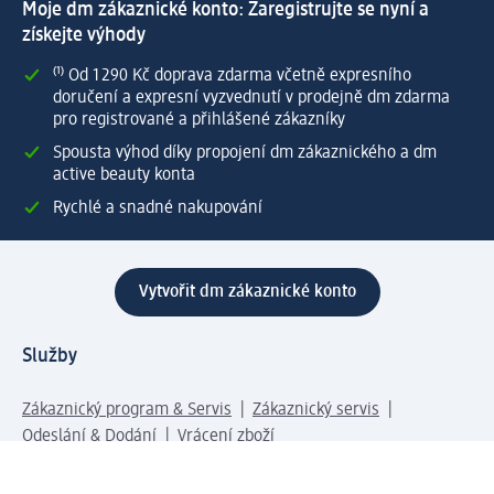
Moje dm zákaznické konto: Zaregistrujte se nyní a
získejte výhody
⁽¹⁾ Od 1 290 Kč doprava zdarma včetně expresního
doručení a expresní vyzvednutí v prodejně dm zdarma
pro registrované a přihlášené zákazníky
Spousta výhod díky propojení dm zákaznického a dm
active beauty konta
Rychlé a snadné nakupování
Vytvořit dm zákaznické konto
Služby
Zákaznický program & Servis
Zákaznický servis
Odeslání & Dodání
Vrácení zboží
Společnost