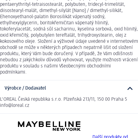
pentaerythrityl-tetraisostearát, polybuten, tridecyl-trimelitát,
diisostearyl-malát, dimethyl-silylát [Nano] / dimethyl-silikát,
Ehenoxyethanol-palatin Borosilikát vápenatý sodný,
ethylhexylglycerin, boritokřemičitan vápenatý hlinitý,
tokoferylacetát, sodná sůl sacharinu, kyselina sorbová, oxid hlinitý,
oxid křemičitý, polybutylen tereftalát, trihydroxystearin, olej z
kokosového oleje. Složení a výživové údaje uvedené v internetovém
obchodě se může v některých případech nepatrně lišit od složení
produktu, který Vám bude doručený. V případě, že Vám odlišnosti
nebudou z jakýchkoliv důvodů vyhovovat, využijte možnosti vrácení
produktu v souladu s našimi Všeobecnými obchodními
podmínkami.
Výrobce / Dodavatel
L'OREAL Česká republika s.r.o. Plzeňská 213/11, 150 00 Praha 5
info@loreal.cz
Další produkty od