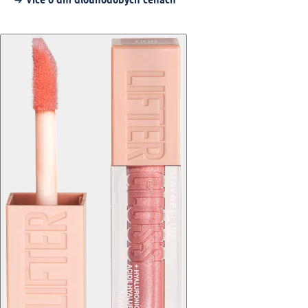
Více o dm dlouhodobých cenách