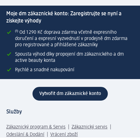
Moje dm zákaznické konto: Zaregistrujte se nyní a
získejte výhody
⁽¹⁾ Od 1 290 Kč doprava zdarma včetně expresního
doručení a expresní vyzvednutí v prodejně dm zdarma
pro registrované a přihlášené zákazníky
Spousta výhod díky propojení dm zákaznického a dm
active beauty konta
Rychlé a snadné nakupování
Vytvořit dm zákaznické konto
Služby
Zákaznický program & Servis
Zákaznický servis
Odeslání & Dodání
Vrácení zboží