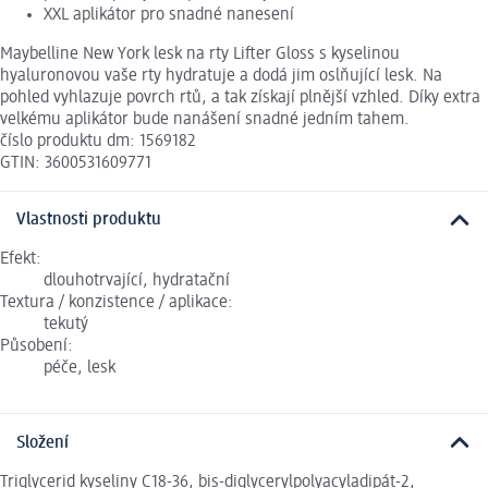
XXL aplikátor pro snadné nanesení
Maybelline New York lesk na rty Lifter Gloss s kyselinou
hyaluronovou vaše rty hydratuje a dodá jim oslňující lesk. Na
pohled vyhlazuje povrch rtů, a tak získají plnější vzhled. Díky extra
velkému aplikátor bude nanášení snadné jedním tahem.
číslo produktu dm: 1569182
GTIN: 3600531609771
Vlastnosti produktu
Efekt:
dlouhotrvající, hydratační
Textura / konzistence / aplikace:
tekutý
Působení:
péče, lesk
Složení
Triglycerid kyseliny C18-36, bis-diglycerylpolyacyladipát-2,