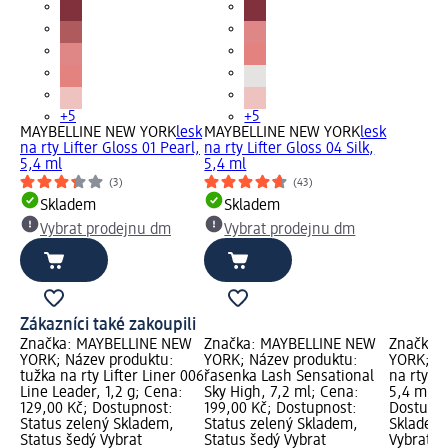
+5
+5
MAYBELLINE NEW YORK
lesk
MAYBELLINE NEW YORK
lesk
na rty Lifter Gloss 01 Pearl,
na rty Lifter Gloss 04 Silk,
5,4 ml
5,4 ml
(3)
(43)
Skladem
Skladem
Vybrat prodejnu dm
Vybrat prodejnu dm
Zákazníci také zakoupili
Značka: MAYBELLINE NEW
Značka: MAYBELLINE NEW
Značka:
YORK; Název produktu:
YORK; Název produktu:
YORK; Ná
tužka na rty Lifter Liner 006
řasenka Lash Sensational
na rty Li
Line Leader, 1,2 g; Cena:
Sky High, 7,2 ml; Cena:
5,4 ml; 
129,00 Kč; Dostupnost:
199,00 Kč; Dostupnost:
Dostupno
Status zelený Skladem,
Status zelený Skladem,
Skladem,
Status šedý Vybrat
Status šedý Vybrat
Vybrat p