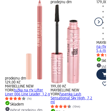
prodejnu dm
179,00 K
+5
MAYBELL
na rty Li
5,4 ml
Skla
Vybra
prodejnu dm
129,00 Kč
MAYBELLINE NEW
199,00 Kč
YORK
tužka na rty Lifter
MAYBELLINE NEW
Liner 006 Line Leader, 1,2 g
YORK
řasenka Lash
Sensational Sky High, 7,2
(16)
ml
Skladem
(1044)
Vybrat prodejnu dm