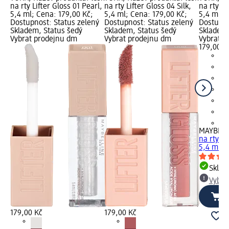
na rty Lifter Gloss 01 Pearl,
na rty Lifter Gloss 04 Silk,
na rty Li
5,4 ml; Cena: 179,00 Kč;
5,4 ml; Cena: 179,00 Kč;
5,4 ml; 
Dostupnost: Status zelený
Dostupnost: Status zelený
Dostupno
Skladem, Status šedý
Skladem, Status šedý
Skladem,
Vybrat prodejnu dm
Vybrat prodejnu dm
Vybrat p
179,00 K
+5
MAYBELL
na rty Li
5,4 ml
Skla
Vybra
179,00 Kč
179,00 Kč