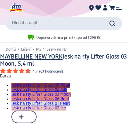
Hledat a najít
Doprava zdarma při nákupu od 1 290 Kč
Domů
Líčení
Rty
Lesky na rty
MAYBELLINE NEW YORK
lesk na rty Lifter Gloss 03
Moon, 5,4 ml
4.7
(
63 hodnocení
)
Barva
lesk na rty Lifter Gloss 05 Petal
lesk na rty Lifter Gloss 04 Silk
lesk na rty Lifter Gloss 03 Moon
lesk na rty Lifter Gloss 06 Reef
lesk na rty Lifter Gloss 01 Pearl
lesk na rty Lifter Gloss 02 Ice