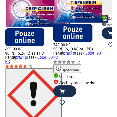
Skla
Vybra
549,00 Kč
499,00 Kč
90 PD (6,10 Kč za 1 PD)
80 PD (6,24 Kč za 1 PD)
Persil
prací prášek Color, 90
Persil
prací prášek Color, 80
PD
PD
(0)
(3)
Upozornění
Skladem
Všechny prodejny dm