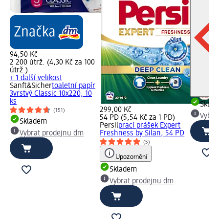
94,50 Kč
2 200 útrž. (4,30 Kč za 100
útrž.)
+ 1 další velikost
Sanft&Sicher
toaletní papír
3vrstvý Classic 10x220, 10
ks
Skla
299,00 Kč
(151)
Vybra
54 PD (5,54 Kč za 1 PD)
Skladem
Persil
prací prášek Expert
Vybrat prodejnu dm
Freshness by Silan, 54 PD
(5)
Upozornění
Skladem
Vybrat prodejnu dm