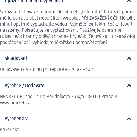
Upozornění o nebezpečnosti
Varování Uchovávejte mimo dosah dětí. Je-li nutná lékařská pomoc,
mějte po ruce obal nebo štítek výrobku. PŘI ZASAŽENÍ OČÍ: Několik
minut opatrně vyplachujte vodou. Vyjměte kontaktní čočky, jsou-li
nasazeny. Pokračujte ve vyplachování. Používejte ochranné
rukavice/ochranný oděv/ochranné brýle/obličejový štít. Přetrvává-li
podráždění očí: Vyhledejte lékařskou pomoc/ošetření.
Skladování
Uchovávejte v suchu při teplotě +5 °C až +40 °C.
Výrobce / Dodavatel
HENKEL ČR, spol. s r.o Boudníkova 2514/5, 180 00 Praha 8
www.henkel.cz
Vyrobeno v
Rakousko