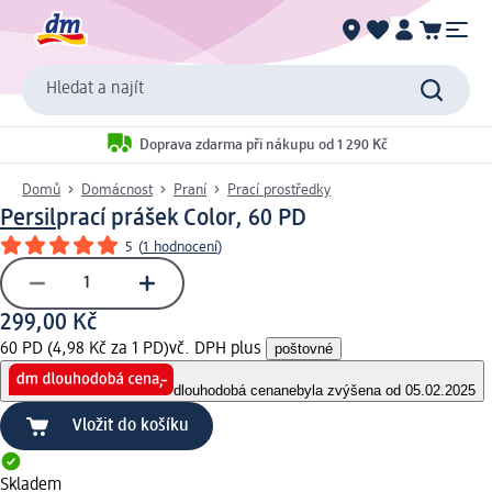
Hledat a najít
Doprava zdarma při nákupu od 1 290 Kč
Domů
Domácnost
Praní
Prací prostředky
Persil
prací prášek Color, 60 PD
5
(
1 hodnocení
)
299,00 Kč
60 PD (4,98 Kč za 1 PD)
vč. DPH plus
poštovné
dlouhodobá cena
nebyla zvýšena od 05.02.2025
Vložit do košíku
Skladem