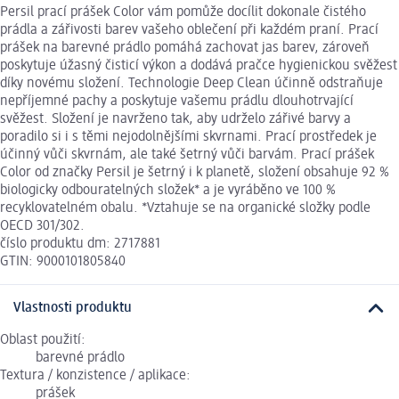
Persil prací prášek Color vám pomůže docílit dokonale čistého
prádla a zářivosti barev vašeho oblečení při každém praní. Prací
prášek na barevné prádlo pomáhá zachovat jas barev, zároveň
poskytuje úžasný čisticí výkon a dodává pračce hygienickou svěžest
díky novému složení. Technologie Deep Clean účinně odstraňuje
nepříjemné pachy a poskytuje vašemu prádlu dlouhotrvající
svěžest. Složení je navrženo tak, aby udrželo zářivé barvy a
poradilo si i s těmi nejodolnějšími skvrnami. Prací prostředek je
účinný vůči skvrnám, ale také šetrný vůči barvám. Prací prášek
Color od značky Persil je šetrný i k planetě, složení obsahuje 92 %
biologicky odbouratelných složek* a je vyráběno ve 100 %
recyklovatelném obalu. *Vztahuje se na organické složky podle
OECD 301/302.
číslo produktu dm: 2717881
GTIN: 9000101805840
Vlastnosti produktu
Oblast použití:
barevné prádlo
Textura / konzistence / aplikace:
prášek