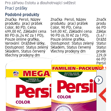
Pro zářivou čistotu a dlouhotrvající svěžest
Tip
Prací prášky
Ja
Podobné produkty
Značka: Persil; Název
Značka: Persil; Název
Značka: 
produktu: prací prášek
produktu: prací prášek
produktu:
Color, 80 PD; Cena:
Color, 90 PD; Cena:
66 PD; C
499,00 Kč; Základní cena:
549,00 Kč; Základní cena:
Základní
80 PD (6,24 Kč za 1 PD);
90 PD (6,10 Kč za 1 PD);
(3,47 Kč 
Pouze online grafika;
Pouze online grafika;
Dráždivé
Varování: Dráždivé látky;
Dostupnost: Status zelený
Status z
Dostupnost: Status zelený
Skladem, Status červený
Status š
Skladem, Status červený
Všechny prodejny dm
prodejn
Všechny prodejny dm
229,00 K
66 PD (3
Persil
pra