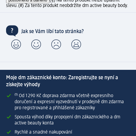
poštovného a balného
(§) Na tento produkt nelze uplatnit
slevu.
(#) Za tento produkt neobdržíte dm active beauty body.
Jak se Vám líbí tato stránka?
Moje dm zákaznické konto: Zaregistrujte se nyní a
získejte výhody
⁽¹⁾ Od 1 290 Kč doprava zdarma včetně expresního
doručení a expresní vyzvednutí v prodejně dm zdarma
pro registrované a přihlášené zákazníky
Spousta výhod díky propojení dm zákaznického a dm
active beauty konta
Rychlé a snadné nakupování