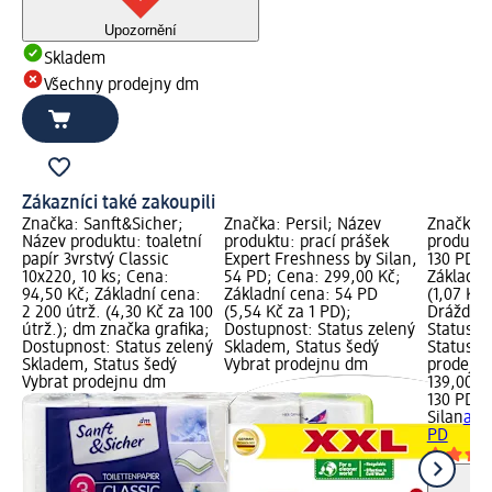
Upozornění
Skladem
Všechny prodejny dm
Zákazníci také zakoupili
Značka: Sanft&Sicher;
Značka: Persil; Název
Značka: 
Název produktu: toaletní
produktu: prací prášek
produktu
papír 3vrstvý Classic
Expert Freshness by Silan,
130 PD; 
10x220, 10 ks; Cena:
54 PD; Cena: 299,00 Kč;
Základní
94,50 Kč; Základní cena:
Základní cena: 54 PD
(1,07 Kč 
2 200 útrž. (4,30 Kč za 100
(5,54 Kč za 1 PD);
Dráždivé
útrž.); dm značka grafika;
Dostupnost: Status zelený
Status z
Dostupnost: Status zelený
Skladem, Status šedý
Status š
Skladem, Status šedý
Vybrat prodejnu dm
prodejn
Vybrat prodejnu dm
139,00 K
130 PD (1
Silan
avi
PD