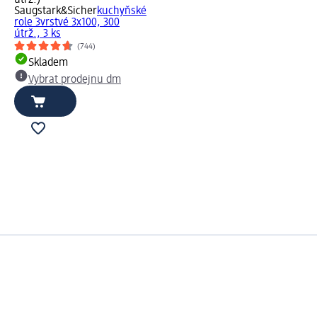
Saugstark&Sicher
kuchyňské
role 3vrstvé 3x100, 300
útrž., 3 ks
(744)
Skladem
Vybrat prodejnu dm