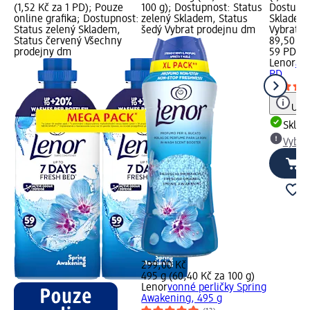
(1,52 Kč za 1 PD); Pouze
100 g); Dostupnost: Status
Dostupno
online grafika; Dostupnost:
zelený Skladem, Status
Skladem,
Status zelený Skladem,
šedý Vybrat prodejnu dm
Vybrat p
Status červený Všechny
89,50 Kč
prodejny dm
59 PD (1,
Lenor
avi
PD
Upoz
Skla
Vybra
299,00 Kč
495 g (60,40 Kč za 100 g)
Lenor
vonné perličky Spring
Awakening, 495 g