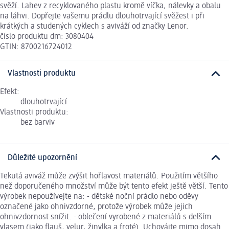
svěží. Lahev z recyklovaného plastu kromě víčka, nálevky a obalu
na láhvi. Dopřejte vašemu prádlu dlouhotrvající svěžest i při
krátkých a studených cyklech s aviváží od značky Lenor.
číslo produktu dm: 3080404
GTIN: 8700216724012
Vlastnosti produktu
Efekt:
dlouhotrvající
Vlastnosti produktu:
bez barviv
Důležité upozornění
Tekutá aviváž může zvýšit hořlavost materiálů. Použitím většího
než doporučeného množství může být tento efekt ještě větší. Tento
výrobek nepoužívejte na: - dětské noční prádlo nebo oděvy
označené jako ohnivzdorné, protože výrobek může jejich
ohnivzdornost snížit. - oblečení vyrobené z materiálů s delším
vlasem (jako flauš, velur, žinylka a froté). Uchovájte mimo dosah