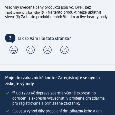
Všechny uvedené ceny produktů jsou vč. DPH, bez
poštovného a balného
(§) Na tento produkt nelze uplatnit
slevu.
(#) Za tento produkt neobdržíte dm active beauty body.
Jak se Vám líbí tato stránka?
Moje dm zákaznické konto: Zaregistrujte se nyní a
získejte výhody
⁽¹⁾ Od 1 290 Kč doprava zdarma včetně expresního
doručení a expresní vyzvednutí v prodejně dm zdarma
pro registrované a přihlášené zákazníky
Spousta výhod díky propojení dm zákaznického a dm