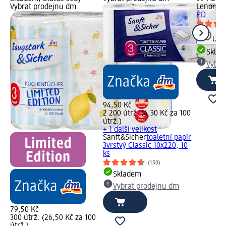
Vybrat prodejnu dm
Lenor
avi
PD
Upoz
Skla
Vybra
94,50 Kč
2 200 útrž. (4,30 Kč za 100
útrž.)
+ 1 další velikost
Sanft&Sicher
toaletní papír
3vrstvý Classic 10x220, 10
ks
(150)
Skladem
Vybrat prodejnu dm
79,50 Kč
300 útrž. (26,50 Kč za 100
útrž.)