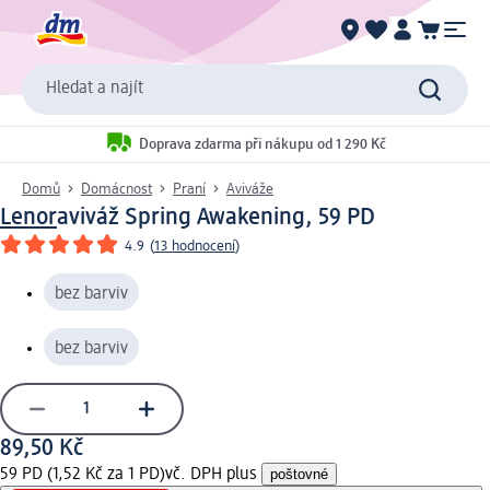
Hledat a najít
Doprava zdarma při nákupu od 1 290 Kč
Domů
Domácnost
Praní
Aviváže
Lenor
aviváž Spring Awakening, 59 PD
4.9
(
13 hodnocení
)
bez barviv
bez barviv
89,50 Kč
59 PD (1,52 Kč za 1 PD)
vč. DPH plus
poštovné