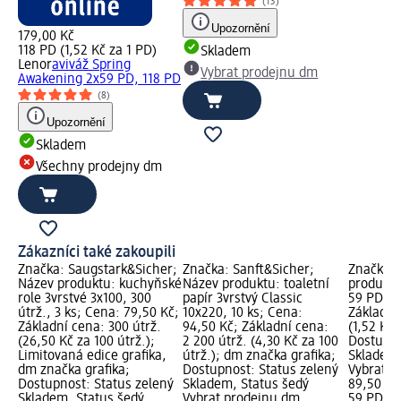
(13)
Upozornění
179,00 Kč
118 PD (1,52 Kč za 1 PD)
Skladem
Lenor
aviváž Spring
Vybrat prodejnu dm
Awakening 2x59 PD, 118 PD
(8)
Upozornění
Skladem
Všechny prodejny dm
Zákazníci také zakoupili
Značka: Saugstark&Sicher;
Značka: Sanft&Sicher;
Značka: 
Název produktu: kuchyňské
Název produktu: toaletní
produktu
role 3vrstvé 3x100, 300
papír 3vrstvý Classic
59 PD; C
útrž., 3 ks; Cena: 79,50 Kč;
10x220, 10 ks; Cena:
Základní
Základní cena: 300 útrž.
94,50 Kč; Základní cena:
(1,52 Kč 
(26,50 Kč za 100 útrž.);
2 200 útrž. (4,30 Kč za 100
Dostupno
Limitovaná edice grafika,
útrž.); dm značka grafika;
Skladem,
dm značka grafika;
Dostupnost: Status zelený
Vybrat p
Dostupnost: Status zelený
Skladem, Status šedý
89,50 Kč
Skladem, Status šedý
Vybrat prodejnu dm
59 PD (1,