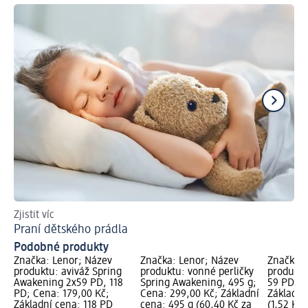
Zjistit víc
Vůn
Praní dětského prádla
Ja
Podobné produkty
Značka: Lenor; Název
Značka: Lenor; Název
Značka: 
produktu: aviváž Spring
produktu: vonné perličky
produktu
Awakening 2x59 PD, 118
Spring Awakening, 495 g;
59 PD; C
PD; Cena: 179,00 Kč;
Cena: 299,00 Kč; Základní
Základní
Základní cena: 118 PD
cena: 495 g (60,40 Kč za
(1,52 Kč 