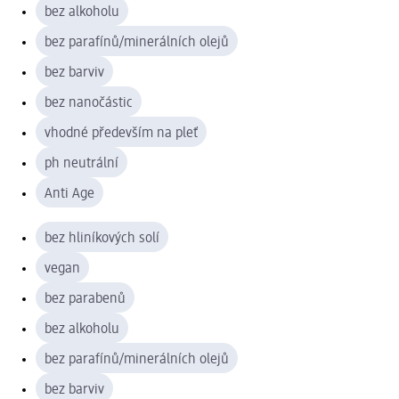
bez alkoholu
bez parafínů/minerálních olejů
bez barviv
bez nanočástic
vhodné především na pleť
ph neutrální
Anti Age
bez hliníkových solí
vegan
bez parabenů
bez alkoholu
bez parafínů/minerálních olejů
bez barviv