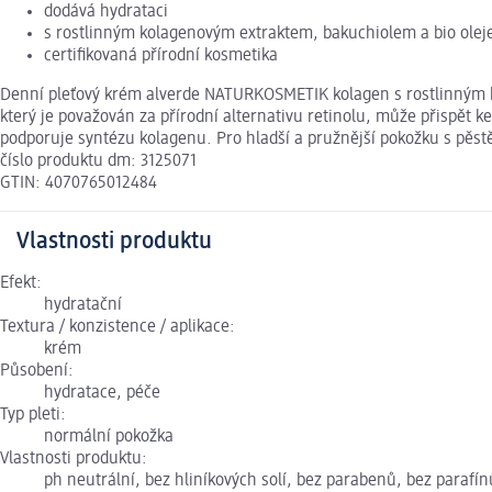
dodává hydrataci
s rostlinným kolagenovým extraktem, bakuchiolem a bio olej
certifikovaná přírodní kosmetika
Denní pleťový krém alverde NATURKOSMETIK kolagen s rostlinným k
který je považován za přírodní alternativu retinolu, může přispět 
podporuje syntézu kolagenu. Pro hladší a pružnější pokožku s pěs
číslo produktu dm: 3125071
GTIN: 4070765012484
Vlastnosti produktu
Efekt:
hydratační
Textura / konzistence / aplikace:
krém
Působení:
hydratace, péče
Typ pleti:
normální pokožka
Vlastnosti produktu:
ph neutrální, bez hliníkových solí, bez parabenů, bez parafí