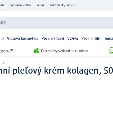
ství
Vědomá volba
Servis
Zákaznický servis
ajít
ld
Vlasová kosmetika
Péče o zdraví
Výživa
Péče o dítě
Domá
(1)
Expresní vyzvednutí do 60 minut
 290 Kč
émy
nní pleťový krém kolagen, 5