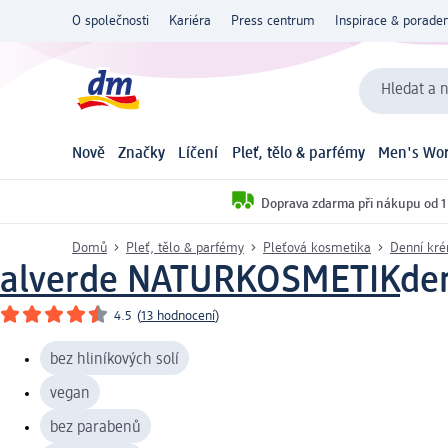
O společnosti
Kariéra
Press centrum
Inspirace & poraden
Hledat a n
Nově
Značky
Líčení
Pleť, tělo & parfémy
Men's Wor
Doprava zdarma při nákupu od 1
Domů
Pleť, tělo & parfémy
Pleťová kosmetika
Denní kr
alverde NATURKOSMETIK
de
4.5
(
13 hodnocení
)
bez hliníkových solí
vegan
bez parabenů