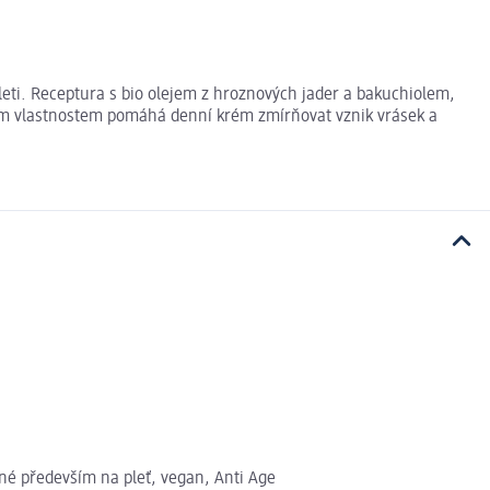
ti. Receptura s bio olejem z hroznových jader a bakuchiolem,
ačním vlastnostem pomáhá denní krém zmírňovat vznik vrásek a
dné především na pleť, vegan, Anti Age