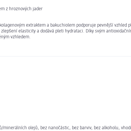
em z hroznových jader
olagenovým extraktem a bakuchiolem podporuje pevnější vzhled ple
ke zlepšení elasticity a dodává pleti hydrataci. Díky svým antioxid
těným vzhledem.
nů/minerálních olejů, bez nanočástic, bez barviv, bez alkoholu, vho