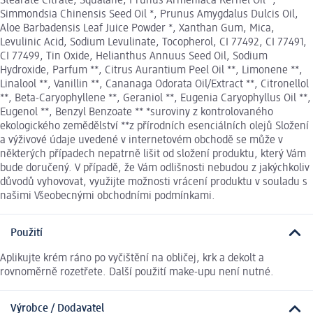
Stearate Citrate, Squalane, Prunus Armeniaca Kernel Oil *,
Simmondsia Chinensis Seed Oil *, Prunus Amygdalus Dulcis Oil,
Aloe Barbadensis Leaf Juice Powder *, Xanthan Gum, Mica,
Levulinic Acid, Sodium Levulinate, Tocopherol, CI 77492, CI 77491,
CI 77499, Tin Oxide, Helianthus Annuus Seed Oil, Sodium
Hydroxide, Parfum **, Citrus Aurantium Peel Oil **, Limonene **,
Linalool **, Vanillin **, Cananaga Odorata Oil/Extract **, Citronellol
**, Beta-Caryophyllene **, Geraniol **, Eugenia Caryophyllus Oil **,
Eugenol **, Benzyl Benzoate ** *suroviny z kontrolovaného
ekologického zemědělství **z přírodních esenciálních olejů Složení
a výživové údaje uvedené v internetovém obchodě se může v
některých případech nepatrně lišit od složení produktu, který Vám
bude doručený. V případě, že Vám odlišnosti nebudou z jakýchkoliv
důvodů vyhovovat, využijte možnosti vrácení produktu v souladu s
našimi Všeobecnými obchodními podmínkami.
Použití
Aplikujte krém ráno po vyčištění na obličej, krk a dekolt a
rovnoměrně rozetřete. Další použití make-upu není nutné.
Výrobce / Dodavatel