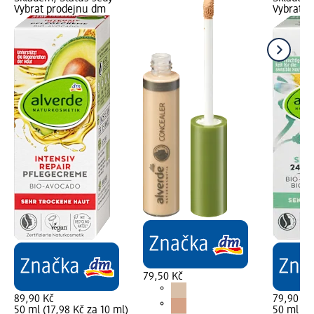
Vybrat prodejnu dm
Vybrat p
79,50 Kč
89,90 Kč
79,90 Kč
50 ml (17,98 Kč za 10 ml)
50 ml (15