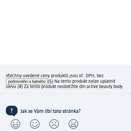
Všechny uvedené ceny produktů jsou vč. DPH, bez
poštovného a balného
(§) Na tento produkt nelze uplatnit
slevu.
(#) Za tento produkt neobdržíte dm active beauty body.
Jak se Vám líbí tato stránka?