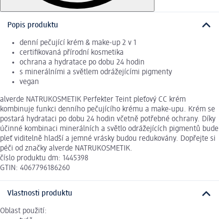
Popis produktu
denní pečující krém & make-up 2 v 1
certifikovaná přírodní kosmetika
ochrana a hydratace po dobu 24 hodin
s minerálními a světlem odrážejícími pigmenty
vegan
alverde NATRUKOSMETIK Perfekter Teint pleťový CC krém
kombinuje funkci denního pečujícího krému a make-upu. Krém se
postará hydrataci po dobu 24 hodin včetně potřebné ochrany. Díky
účinné kombinaci minerálních a světlo odrážejících pigmentů bude
pleť viditelně hladší a jemné vrásky budou redukovány. Dopřejte si
péči od značky alverde NATRUKOSMETIK.
číslo produktu dm: 1445398
GTIN: 4067796186260
Vlastnosti produktu
Oblast použití: