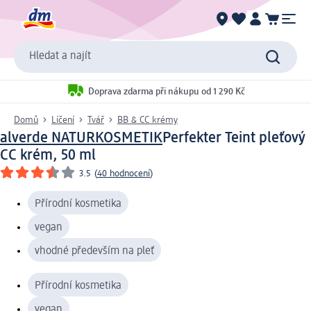
Hledat a najít
Doprava zdarma při nákupu od 1 290 Kč
Domů
Líčení
Tvář
BB & CC krémy
alverde NATURKOSMETIK
Perfekter Teint pleťový
CC krém, 50 ml
3.5
(
40 hodnocení
)
Přírodní kosmetika
vegan
vhodné především na pleť
Přírodní kosmetika
vegan