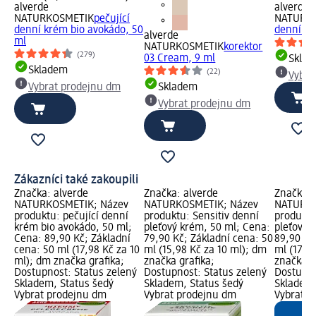
alverde
alverde
NATURKOSMETIK
pečující
NATURK
denní krém bio avokádo, 50
denní pl
alverde
ml
NATURKOSMETIK
korektor
(279)
03 Cream, 9 ml
Skla
Skladem
(22)
Vybra
Vybrat prodejnu dm
Skladem
Vybrat prodejnu dm
Zákazníci také zakoupili
Značka: alverde
Značka: alverde
Značka: 
NATURKOSMETIK; Název
NATURKOSMETIK; Název
NATURKO
produktu: pečující denní
produktu: Sensitiv denní
produktu:
krém bio avokádo, 50 ml;
pleťový krém, 50 ml; Cena:
pleťový 
Cena: 89,90 Kč; Základní
79,90 Kč; Základní cena: 50
89,90 Kč
cena: 50 ml (17,98 Kč za 10
ml (15,98 Kč za 10 ml); dm
ml (17,9
ml); dm značka grafika;
značka grafika;
značka g
Dostupnost: Status zelený
Dostupnost: Status zelený
Dostupno
Skladem, Status šedý
Skladem, Status šedý
Skladem,
Vybrat prodejnu dm
Vybrat prodejnu dm
Vybrat p