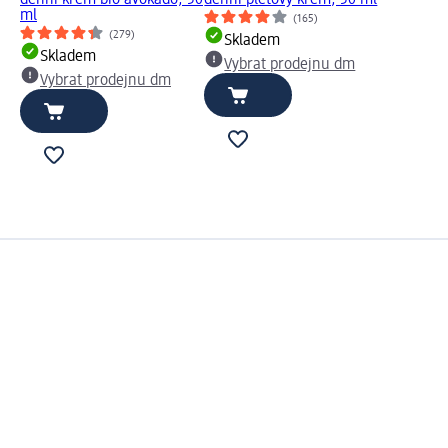
denní krém bio avokádo, 50
denní pleťový krém, 50 ml
ml
(165)
(279)
Skladem
Skladem
Vybrat prodejnu dm
Vybrat prodejnu dm