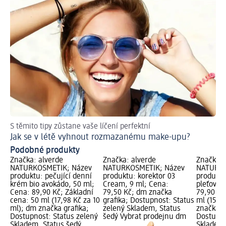
S těmito tipy zůstane vaše líčení perfektní
Tó
Jak se v létě vyhnout rozmazanému make-upu?
Podobné produkty
Značka: alverde
Značka: alverde
Značka: 
NATURKOSMETIK; Název
NATURKOSMETIK; Název
NATURKO
produktu: pečující denní
produktu: korektor 03
produktu
krém bio avokádo, 50 ml;
Cream, 9 ml; Cena:
pleťový 
Cena: 89,90 Kč; Základní
79,50 Kč; dm značka
79,90 Kč
cena: 50 ml (17,98 Kč za 10
grafika; Dostupnost: Status
ml (15,9
ml); dm značka grafika;
zelený Skladem, Status
značka g
Dostupnost: Status zelený
šedý Vybrat prodejnu dm
Dostupno
Skladem, Status šedý
Skladem,