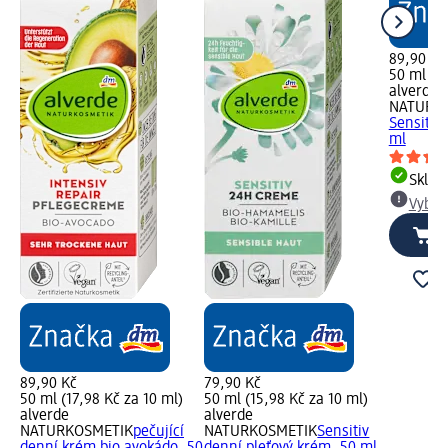
89,90 Kč
50 ml (17
alverde
NATURK
Sensitiv
ml
Skla
Vybra
89,90 Kč
79,90 Kč
50 ml (17,98 Kč za 10 ml)
50 ml (15,98 Kč za 10 ml)
alverde
alverde
NATURKOSMETIK
pečující
NATURKOSMETIK
Sensitiv