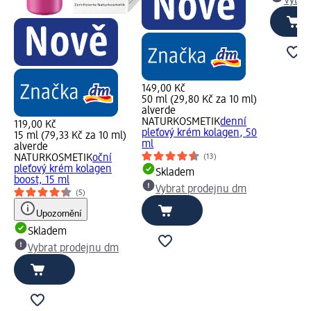
Vybra
149,00 Kč
50 ml (29,80 Kč za 10 ml)
alverde
NATURKOSMETIK
denní
119,00 Kč
pleťový krém kolagen, 50
15 ml (79,33 Kč za 10 ml)
ml
alverde
NATURKOSMETIK
oční
(13)
pleťový krém kolagen
Skladem
boost, 15 ml
Vybrat prodejnu dm
(5)
Upozornění
Skladem
Vybrat prodejnu dm