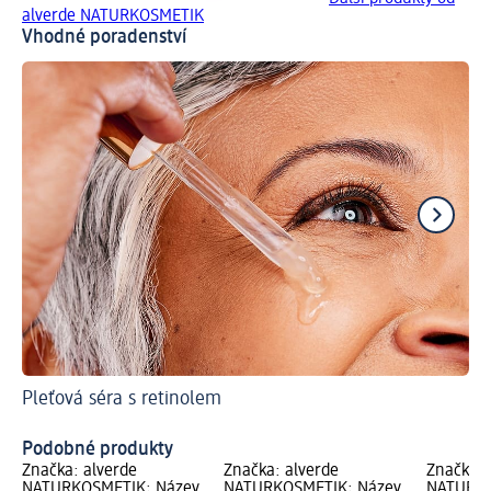
alverde NATURKOSMETIK
Vhodné poradenství
Pleťová séra s retinolem
Co
Pé
Podobné produkty
Značka: alverde
Značka: alverde
Značka: 
NATURKOSMETIK; Název
NATURKOSMETIK; Název
NATURKO