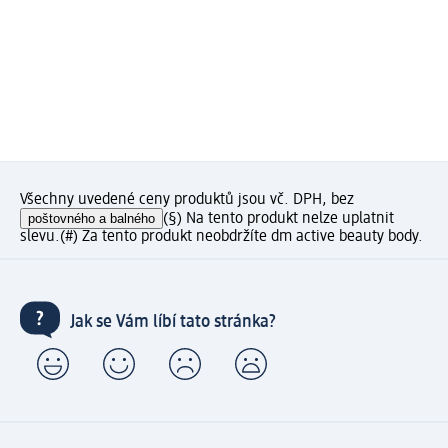
Všechny uvedené ceny produktů jsou vč. DPH, bez
poštovného a balného
(§) Na tento produkt nelze uplatnit
slevu.
(#) Za tento produkt neobdržíte dm active beauty body.
Jak se Vám líbí tato stránka?