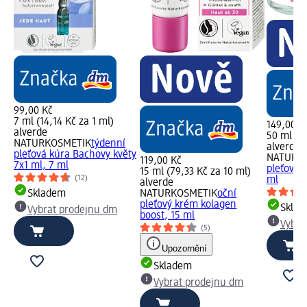
99,00 Kč
7 ml (14,14 Kč za 1 ml)
149,00 K
alverde
50 ml (2
NATURKOSMETIK
týdenní
alverde
pleťová kúra Bachovy květy
NATURK
119,00 Kč
7x1 ml, 7 ml
pleťový 
15 ml (79,33 Kč za 10 ml)
(12)
ml
alverde
Skladem
NATURKOSMETIK
oční
pleťový krém kolagen
Skla
Vybrat prodejnu dm
boost, 15 ml
Vybra
(5)
Upozornění
Skladem
Vybrat prodejnu dm