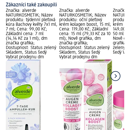
Zákazníci také zakoupili
Značka: alverde
Značka: alverde
Značka: 
NATURKOSMETIK; Název
NATURKOSMETIK; Název
NATURKO
produktu: týdenní pleťová
produktu: oční pleťový
produktu
kúra Bachovy květy 7x1 ml,
krém kolagen boost, 15 ml;
krém kol
7 ml; Cena: 99,00 Kč;
Cena: 119,00 Kč; Základní
149,00 K
Základní cena: 7 ml
cena: 15 ml (79,33 Kč za 10
50 ml (29
(14,14 Kč za 1 ml); dm
ml); Nově grafika, dm
Nově gra
značka grafika;
značka grafika;
grafika;
Dostupnost: Status zelený
Dostupnost: Status zelený
zelený S
Skladem, Status šedý
Skladem, Status šedý
šedý Vyb
Vybrat prodejnu dm
Vybrat prodejnu dm