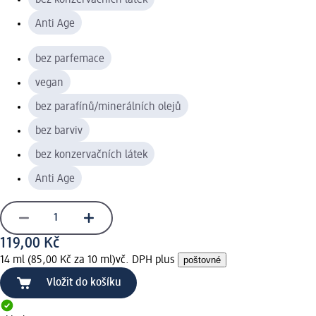
Anti Age
bez parfemace
vegan
bez parafínů/minerálních olejů
bez barviv
bez konzervačních látek
Anti Age
119,00 Kč
14 ml (85,00 Kč za 10 ml)
vč. DPH plus
poštovné
Vložit do košíku