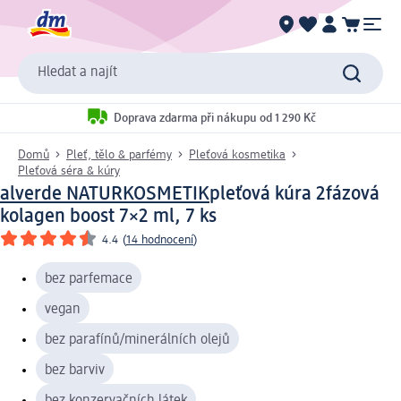
Hledat a najít
Doprava zdarma při nákupu od 1 290 Kč
Domů
Pleť, tělo & parfémy
Pleťová kosmetika
Pleťová séra & kúry
alverde NATURKOSMETIK
pleťová kúra 2fázová
kolagen boost 7×2 ml, 7 ks
4.4
(
14 hodnocení
)
bez parfemace
vegan
bez parafínů/minerálních olejů
bez barviv
bez konzervačních látek