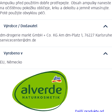
Ampulku před použitím dobře protřepejte. Obsah ampulky naneste
na očištěnou pokožku obličeje, krku a dekoltu a jemně vmasírujte.
Poté použijte obvyklou péči.
Výrobce / Dodavatel
dm-drogerie markt GmbH + Co. KG Am dm-Platz 1, 76227 Karlsruhe
servicecenter@dm.de
Vyrobeno v
EU, Německo
Další produkty od