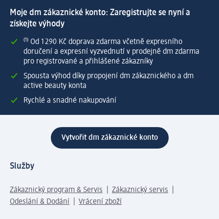
Moje dm zákaznické konto: Zaregistrujte se nyní a
získejte výhody
⁽¹⁾ Od 1 290 Kč doprava zdarma včetně expresního
doručení a expresní vyzvednutí v prodejně dm zdarma
pro registrované a přihlášené zákazníky
Spousta výhod díky propojení dm zákaznického a dm
active beauty konta
Rychlé a snadné nakupování
Vytvořit dm zákaznické konto
Služby
Zákaznický program & Servis
Zákaznický servis
Odeslání & Dodání
Vrácení zboží