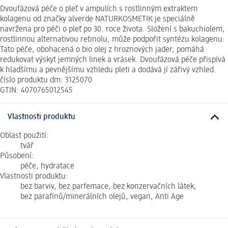
Dvoufázová péče o pleť v ampulích s rostlinným extraktem
kolagenu od značky alverde NATURKOSMETIK je speciálně
navržena pro péči o pleť po 30. roce života. Složení s bakuchiolem,
rostlinnou alternativou retinolu, může podpořit syntézu kolagenu.
Tato péče, obohacená o bio olej z hroznových jader, pomáhá
redukovat výskyt jemných linek a vrásek. Dvoufázová péče přispívá
k hladšímu a pevnějšímu vzhledu pleti a dodává jí zářivý vzhled.
číslo produktu dm: 3125070
GTIN: 4070765012545
Vlastnosti produktu
Oblast použití:
tvář
Působení:
péče, hydratace
Vlastnosti produktu:
bez barviv, bez parfemace, bez konzervačních látek,
bez parafínů/minerálních olejů, vegan, Anti Age