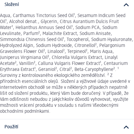
Složení
Aqua, Carthamus Tinctorius Seed Oil¹, Sesamum Indicum Seed
Oil¹, Alcohol denat., Glycerin, Citrus Aurantium Dulcis Fruit
Water¹, Helianthus Annuus Seed Oil¹, Sodium PCA, Sodium
Levulinate, Parfum², Malachite Extract, Sodium Anisate,
Simmondsia Chinensis Seed Oil¹, Tocopherol, Sodium Hyaluronate,
Hydrolyzed Algin, Sodium Hydroxide, Citronellol², Pelargonium
Graveolens Flower Oil², Linalool², Terpineol², Maris Aqua,
Juniperus Virginiana Oil², Chlorella Vulgaris Extract, Linalyl
Acetate², Vanillin², Calluna Vulgaris Flower Extract¹, Centaurium
Erythraea Extract¹, Geraniol², Citral², Beta-Caryophyllene². ¹
Suroviny z kontrolovaného ekologického zemědělství. ² Z
přírodních esenciálních olejů. Složení a výživové údaje uvedené v
internetovém obchodě se může v některých případech nepatrně
lišit od složení produktu, který Vám bude doručený. V případě, že
Vám odlišnosti nebudou z jakýchkoliv důvodů vyhovovat, využijte
možnosti vrácení produktu v souladu s našimi Všeobecnými
obchodními podmínkami.
Použití