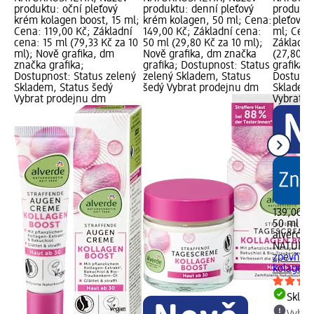
produktu: oční pleťový
produktu: denní pleťový
produktu
krém kolagen boost, 15 ml;
krém kolagen, 50 ml; Cena:
pleťový 
Cena: 119,00 Kč; Základní
149,00 Kč; Základní cena:
ml; Cena
cena: 15 ml (79,33 Kč za 10
50 ml (29,80 Kč za 10 ml);
Základní
ml); Nově grafika, dm
Nově grafika, dm značka
(27,80 K
značka grafika;
grafika; Dostupnost: Status
grafika,
Dostupnost: Status zelený
zelený Skladem, Status
Dostupno
Skladem, Status šedý
šedý Vybrat prodejnu dm
Skladem,
Vybrat prodejnu dm
Vybrat p
139,00 K
50 ml (2
alverde
NATURK
zpevňují
kolagen,
Skla