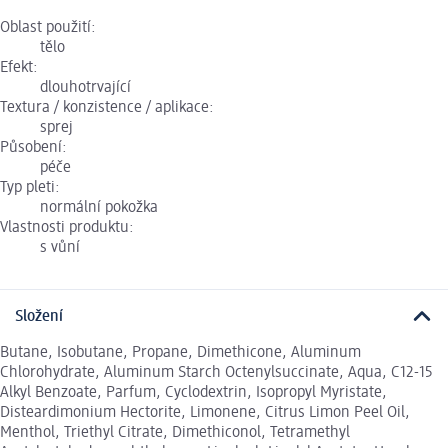
Oblast použití:
tělo
Efekt:
dlouhotrvající
Textura / konzistence / aplikace:
sprej
Působení:
péče
Typ pleti:
normální pokožka
Vlastnosti produktu:
s vůní
Složení
Butane, Isobutane, Propane, Dimethicone, Aluminum
Chlorohydrate, Aluminum Starch Octenylsuccinate, Aqua, C12-15
Alkyl Benzoate, Parfum, Cyclodextrin, Isopropyl Myristate,
Disteardimonium Hectorite, Limonene, Citrus Limon Peel Oil,
Menthol, Triethyl Citrate, Dimethiconol, Tetramethyl