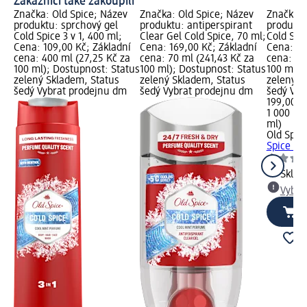
Zákazníci také zakoupili
Značka: Old Spice; Název
Značka: Old Spice; Název
Značka: 
produktu: sprchový gel
produktu: antiperspirant
produktu
Cold Spice 3 v 1, 400 ml;
Clear Gel Cold Spice, 70 ml;
Cold Spic
Cena: 109,00 Kč; Základní
Cena: 169,00 Kč; Základní
Cena: 19
cena: 400 ml (27,25 Kč za
cena: 70 ml (241,43 Kč za
cena: 1 
100 ml); Dostupnost: Status
100 ml); Dostupnost: Status
100 ml);
zelený Skladem, Status
zelený Skladem, Status
zelený S
šedý Vybrat prodejnu dm
šedý Vybrat prodejnu dm
šedý Vyb
199,00 K
1 000 ml 
ml)
Old Spic
Spice 3 v
Skla
Vybra