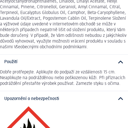
Acetyloctahydronaphthalenes, Linalool, Linalyl Acetate, Hexyl
Cinnamal, Pinene, Citronellol, Geraniol, Amyl Cinnamal, Citral,
Terpineol, Eucalyptus Globulus Oil, Camphor, Beta-Caryophyllene,
Lavandula Oil/Extract, Pogostemon Cablin Oil, Terpinolene Složení
a výživové údaje uvedené v internetovém obchodě se může v
některých případech nepatrně lišit od složení produktu, který Vám
bude doručený. V případě, že Vám odlišnosti nebudou z jakýchkoliv
důvodů vyhovovat, využijte možnosti vrácení produktu v souladu s
našimi Všeobecnými obchodními podmínkami.
Použití
Dobře protřepejte. Aplikujte do podpaží ze vzdálenosti 15 cm.
Neaplikujte na podrážděnou nebo poškozenou kůži. Při příznacích
podráždění přestaňte výrobek používat. Zamezte styku s očima.
Upozornění o nebezpečnosti