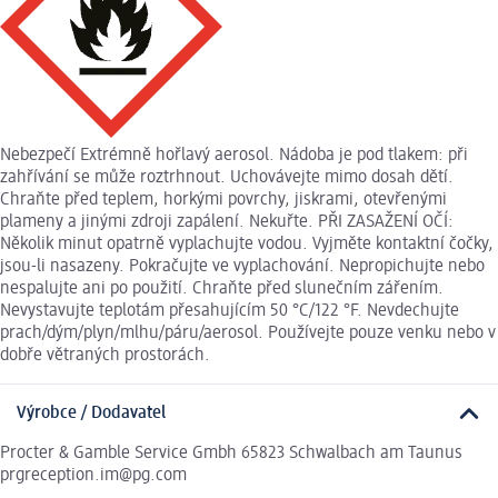
Nebezpečí Extrémně hořlavý aerosol. Nádoba je pod tlakem: při
zahřívání se může roztrhnout. Uchovávejte mimo dosah dětí.
Chraňte před teplem, horkými povrchy, jiskrami, otevřenými
plameny a jinými zdroji zapálení. Nekuřte. PŘI ZASAŽENÍ OČÍ:
Několik minut opatrně vyplachujte vodou. Vyjměte kontaktní čočky,
jsou-li nasazeny. Pokračujte ve vyplachování. Nepropichujte nebo
nespalujte ani po použití. Chraňte před slunečním zářením.
Nevystavujte teplotám přesahujícím 50 °C/122 °F. Nevdechujte
prach/dým/plyn/mlhu/páru/aerosol. Používejte pouze venku nebo v
dobře větraných prostorách.
Výrobce / Dodavatel
Procter & Gamble Service Gmbh 65823 Schwalbach am Taunus
prgreception.im@pg.com