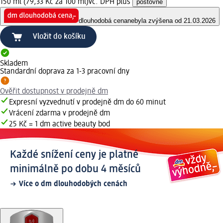
150 ml (79,33 Kč za 100 ml)
vč. DPH plus
poštovné
dlouhodobá cena
nebyla zvýšena od 21.03.2026
Vložit do košíku
Skladem
Standardní doprava za 1-3 pracovní dny
Ověřit dostupnost v prodejně dm
Expresní vyzvednutí v prodejně dm do 60 minut
Vrácení zdarma v prodejně dm
25 Kč = 1 dm active beauty bod
Každé snížení ceny je platné
minimálně po dobu 4 měsíců
Více o dm dlouhodobých cenách