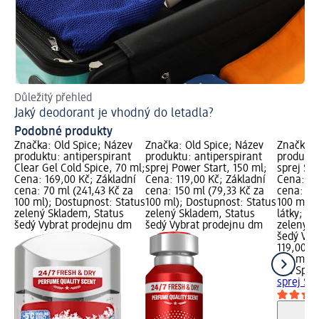
Důležitý přehled
Pr
Jaký deodorant je vhodný do letadla?
Co
Podobné produkty
Značka: Old Spice; Název
Značka: Old Spice; Název
Značka: 
produktu: antiperspirant
produktu: antiperspirant
produktu
Clear Gel Cold Spice, 70 ml;
sprej Power Start, 150 ml;
sprej Sp
Cena: 169,00 Kč; Základní
Cena: 119,00 Kč; Základní
Cena: 11
cena: 70 ml (241,43 Kč za
cena: 150 ml (79,33 Kč za
cena: 15
100 ml); Dostupnost: Status
100 ml); Dostupnost: Status
100 ml);
zelený Skladem, Status
zelený Skladem, Status
látky; D
šedý Vybrat prodejnu dm
šedý Vybrat prodejnu dm
zelený S
šedý Vyb
119,00 K
150 ml (
Old Spic
sprej Sp