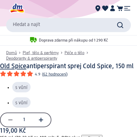
Hledat a najít
Doprava zdarma při nákupu od 1 290 Kč
Domů
Pleť, tělo & parfémy
Péče o tělo
Deodoranty & antiperspiranty
Old Spice
antiperspirant sprej Cold Spice, 150 ml
4.9
(
62 hodnocení
)
s vůní
s vůní
119,00 Kč