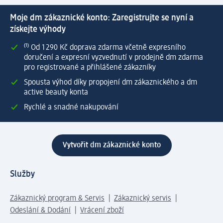
Moje dm zákaznické konto: Zaregistrujte se nyní a
získejte výhody
⁽¹⁾ Od 1 290 Kč doprava zdarma včetně expresního
doručení a expresní vyzvednutí v prodejně dm zdarma
pro registrované a přihlášené zákazníky
Spousta výhod díky propojení dm zákaznického a dm
active beauty konta
Rychlé a snadné nakupování
Vytvořit dm zákaznické konto
Služby
Zákaznický program & Servis
Zákaznický servis
Odeslání & Dodání
Vrácení zboží