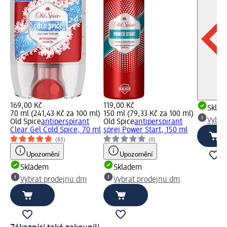
169,00 Kč
119,00 Kč
Skla
70 ml (241,43 Kč za 100 ml)
150 ml (79,33 Kč za 100 ml)
Vybra
Old Spice
antiperspirant
Old Spice
antiperspirant
Clear Gel Cold Spice, 70 ml
sprej Power Start, 150 ml
(83)
(0)
Upozornění
Upozornění
Skladem
Skladem
Vybrat prodejnu dm
Vybrat prodejnu dm