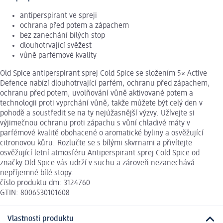
antiperspirant ve spreji
ochrana před potem a zápachem
bez zanechání bílých stop
dlouhotrvající svěžest
vůně parfémové kvality
Old Spice antiperspirant sprej Cold Spice se složením 5× Active
Defence nabízí dlouhotrvající parfém, ochranu před zápachem,
ochranu před potem, uvolňování vůně aktivované potem a
technologii proti vyprchání vůně, takže můžete být celý den v
pohodě a soustředit se na ty nejúžasnější výzvy. Užívejte si
výjimečnou ochranu proti zápachu s vůní chladivé máty v
parfémové kvalitě obohacené o aromatické byliny a osvěžující
citronovou kůru. Rozlučte se s bílými skvrnami a přivítejte
osvěžující letní atmosféru Antiperspirant sprej Cold Spice od
značky Old Spice vás udrží v suchu a zároveň nezanechává
nepříjemné bílé stopy.
číslo produktu dm: 3124760
GTIN: 8006530101608
Vlastnosti produktu