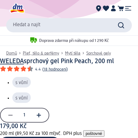
Hledat a najít
Doprava zdarma při nákupu od 1 290 Kč
Domů
Pleť, tělo & parfémy
Mytí těla
Sprchové gely
WELEDA
sprchový gel Pink Peach, 200 ml
4.4
(
18 hodnocení
)
s vůní
s vůní
179,00 Kč
200 ml (89,50 Kč za 100 ml)
vč. DPH plus
poštovné