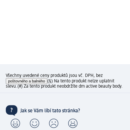
Všechny uvedené ceny produktů jsou vč. DPH, bez
poštovného a balného
(§) Na tento produkt nelze uplatnit
slevu.
(#) Za tento produkt neobdržíte dm active beauty body.
Jak se Vám líbí tato stránka?