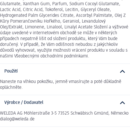
Glutamate, Xanthan Gum, Parfum, Sodium Cocoyl Glutamate,
Lactic Acid, Citric Acid, Tokoferol, Lecitin, Glyceryl Oleate,
Hydrogenated Palm Glycerides Citrate, Ascorbyl Palmitate, Olej Z
Kůry Pomerančovníku Hořkého, Geraniol, Levandulový
Olej/Extrakt, Limonene, Linalool, Linalyl Acetate Složení a výživové
údaje uvedené v internetovém obchodě se může v některých
případech nepatrně lišit od složení produktu, který Vám bude
doručený. V případě, že Vám odlišnosti nebudou z jakýchkoliv
důvodů vyhovovat, využijte možnosti vrácení produktu v souladu s
našimi Všeobecnými obchodními podmínkami.
Použití
Naneste na vlhkou pokožku, jemně vmasírujte a poté důkladně
opláchněte.
Výrobce / Dodavatel
WELEDA AG Möhlerstraße 3-5 73525 Schwäbisch Gmünd, Německo
dialog@weleda.de