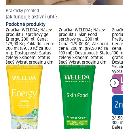
Praktický přehled
Př
Jak funguje aktivní uhlí?
Podobné produkty
Značka: WELEDA; Název
Značka: WELEDA; Název
Značka: 
produktu: sprchový gel
produktu: Skin Food
produktu
Energy, 200 ml; Cena:
sprchový gel, 200 ml;
Pretty P
179,00 Kč; Základní cena:
Cena: 179,00 Kč; Základní
Cena: 24
200 ml (89,50 Kč za 100
cena: 200 ml (89,50 Kč za
cena: 30
ml); Dostupnost: Status
100 ml); Dostupnost: Status
100 ml);
zelený Skladem, Status
zelený Skladem, Status
grafika,
šedý Vybrat prodejnu dm
šedý Vybrat prodejnu dm
Dostupno
Skladem,
Vybrat p
24,50 Kč
300 ml (8
Balea
spr