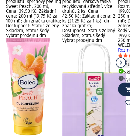
m
produktu: sprchový peeling
produktu: dárková taška
produktu
Sweet Peach, 200 ml;
recyklovaná střední, více
Rozmarýn
:
Cena: 39,50 Kč; Základní
druhů, 2 ks; Cena:
199,00 K
cena: 200 ml (19,75 Kč za
42,50 Kč; Základní cena: 2
250 ml (
100 ml); dm značka grafika;
ks (21,25 Kč za 1 ks); dm
ml); Dos
Dostupnost: Status zelený
značka grafika;
zelený S
m
Skladem, Status šedý
Dostupnost: Status zelený
šedý Vyb
Vybrat prodejnu dm
Skladem, Status šedý
199,00 K
Vybrat prodejnu dm
250 ml (
WELEDA
Rozmarý
Upoz
Skla
Vybra