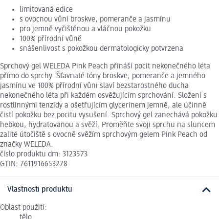
limitovaná edice
s ovocnou vůní broskve, pomeranče a jasmínu
pro jemně vyčištěnou a vláčnou pokožku
100% přírodní vůně
snášenlivost s pokožkou dermatologicky potvrzena
Sprchový gel WELEDA Pink Peach přináší pocit nekonečného léta
přímo do sprchy. Šťavnaté tóny broskve, pomeranče a jemného
jasmínu ve 100% přírodní vůni slaví bezstarostného ducha
nekonečného léta při každém osvěžujícím sprchování. Složení s
rostlinnými tenzidy a ošetřujícím glycerinem jemně, ale účinně
čistí pokožku bez pocitu vysušení. Sprchový gel zanechává pokožku
hebkou, hydratovanou a svěží. Proměňte svoji sprchu na sluncem
zalité útočiště s ovocně svěžím sprchovým gelem Pink Peach od
značky WELEDA.
číslo produktu dm: 3123573
GTIN: 7611916653278
Vlastnosti produktu
Oblast použití:
tělo