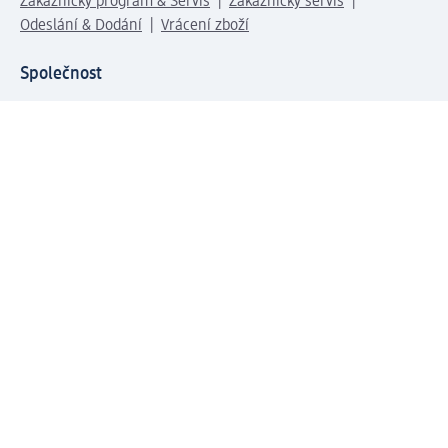
Zákaznický program & Servis
Zákaznický servis
Odeslání & Dodání
Vrácení zboží
Společnost
O společnosti
Společenská odpovědnost
Kariéra
Press centrum
Svět dm
Platební možnosti