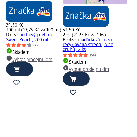
ml)
39,50 Kč
200 ml (19,75 Kč za 100 ml)
42,50 Kč
Balea
sprchový peeling
2 ks (21,25 Kč za 1 ks)
Sweet Peach, 200 ml
Profissimo
dárková taška
recyklovaná střední, více
(97)
druhů, 2 ks
Skladem
(56)
Vybrat prodejnu dm
Skladem
Vybrat prodejnu dm