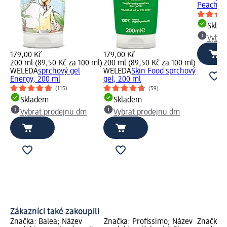
Peach, 3
Skla
Vybra
179,00 Kč
179,00 Kč
200 ml (89,50 Kč za 100 ml)
200 ml (89,50 Kč za 100 ml)
WELEDA
sprchový gel
WELEDA
Skin Food sprchový
Energy, 200 ml
gel, 200 ml
(115)
(59)
Skladem
Skladem
Vybrat prodejnu dm
Vybrat prodejnu dm
Zákazníci také zakoupili
Značka: Balea; Název
Značka: Profissimo; Název
Značka: