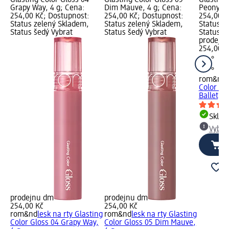
Grapy Way, 4 g; Cena:
Dim Mauve, 4 g; Cena:
Peony Ba
254,00 Kč; Dostupnost:
254,00 Kč; Dostupnost:
254,00 K
Status zelený Skladem,
Status zelený Skladem,
Status z
Status šedý Vybrat
Status šedý Vybrat
Status š
prodejn
254,00 K
rom&nd
Color Gl
Ballet, 4
Skla
Vybra
prodejnu dm
prodejnu dm
254,00 Kč
254,00 Kč
rom&nd
lesk na rty Glasting
rom&nd
lesk na rty Glasting
Color Gloss 04 Grapy Way,
Color Gloss 05 Dim Mauve,