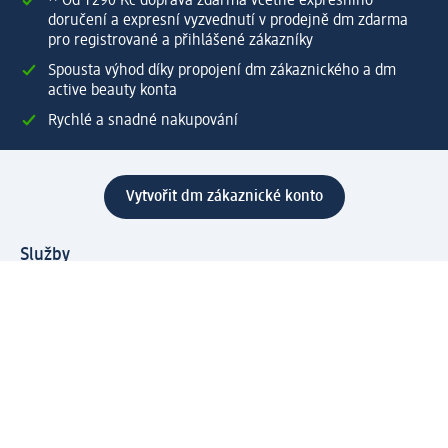
⁽¹⁾ Od 1 290 Kč doprava zdarma včetně expresního
doručení a expresní vyzvednutí v prodejně dm zdarma
pro registrované a přihlášené zákazníky
Spousta výhod díky propojení dm zákaznického a dm
active beauty konta
Rychlé a snadné nakupování
Vytvořit dm zákaznické konto
Služby
Zákaznický program & Servis
Zákaznický servis
Odeslání & Dodání
Vrácení zboží
Společnost
O společnosti
Společenská odpovědnost
Kariéra