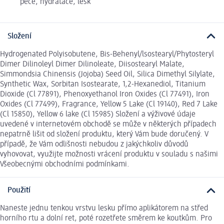
péče, hydratace, lesk
Složení
Hydrogenated Polyisobutene, Bis-Behenyl/lsostearyl/Phytosteryl
Dimer Dilinoleyl Dimer Dilinoleate, Diisostearyl Malate,
Simmondsia Chinensis (Jojoba) Seed Oil, Silica Dimethyl Silylate,
Synthetic Wax, Sorbitan Isostearate, 1,2-Hexanediol, Titanium
Dioxide (Cl 77891), Phenoxyethanol Iron Oxides (Cl 77491), Iron
Oxides (Cl 77499), Fragrance, Yellow 5 Lake (Cl 19140), Red 7 Lake
(Cl 15850), Yellow 6 lake (Cl 15985) Složení a výživové údaje
uvedené v internetovém obchodě se může v některých případech
nepatrně lišit od složení produktu, který Vám bude doručený. V
případě, že Vám odlišnosti nebudou z jakýchkoliv důvodů
vyhovovat, využijte možnosti vrácení produktu v souladu s našimi
Všeobecnými obchodními podmínkami.
Použití
Naneste jednu tenkou vrstvu lesku přímo aplikátorem na střed
horního rtu a dolní ret, poté rozetřete směrem ke koutkům. Pro