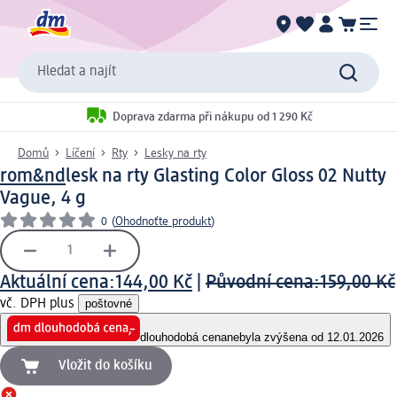
Hledat a najít
Doprava zdarma při nákupu od 1 290 Kč
Domů
Líčení
Rty
Lesky na rty
rom&nd
lesk na rty Glasting Color Gloss 02 Nutty
Vague, 4 g
0
(
Ohodnoťte produkt
)
Aktuální cena:
144,00 Kč
|
Původní cena:
159,00 Kč
vč. DPH plus
poštovné
dlouhodobá cena
nebyla zvýšena od 12.01.2026
Vložit do košíku