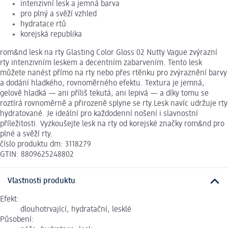
intenzivní lesk a jemná barva
pro plný a svěží vzhled
hydratace rtů
korejská republika
rom&nd lesk na rty Glasting Color Gloss 02 Nutty Vague zvýrazní
rty intenzivním leskem a decentním zabarvením. Tento lesk
můžete nanést přímo na rty nebo přes rtěnku pro zvýraznění barvy
a dodání hladkého, rovnoměrného efektu. Textura je jemná,
gelově hladká — ani příliš tekutá, ani lepivá — a díky tomu se
roztírá rovnoměrně a přirozeně splyne se rty.Lesk navíc udržuje rty
hydratované. Je ideální pro každodenní nošení i slavnostní
příležitosti. Vyzkoušejte lesk na rty od korejské značky rom&nd pro
plné a svěží rty.
číslo produktu dm: 3118279
GTIN: 8809625248802
Vlastnosti produktu
Efekt:
dlouhotrvající, hydratační, lesklé
Působení: