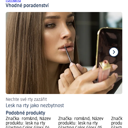
rom&nd
Vhodné poradenství
Nechte své rty zazářit
Jak
Lesk na rty jako nezbytnost
Úč
Podobné produkty
Značka: rom&nd; Název
Značka: rom&nd; Název
Značka:
produktu: lesk na rty
produktu: lesk na rty
produktu:
Glasting Color Gloss 04
Glasting Color Gloss 05
Glasting