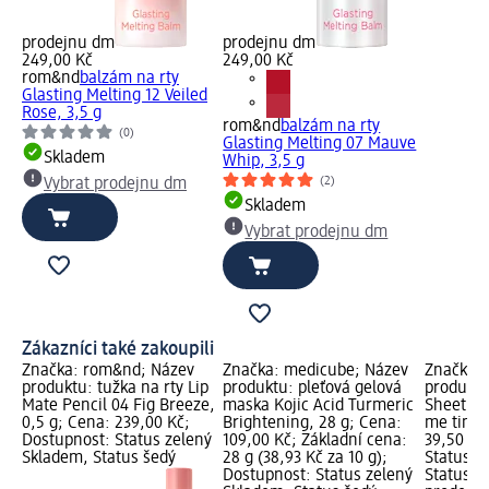
prodejnu dm
prodejnu dm
249,00 Kč
249,00 Kč
rom&nd
balzám na rty
Glasting Melting 12 Veiled
Rose, 3,5 g
rom&nd
balzám na rty
(0)
Glasting Melting 07 Mauve
Skladem
Whip, 3,5 g
(2)
Vybrat prodejnu dm
Skladem
Vybrat prodejnu dm
Zákazníci také zakoupili
Značka: rom&nd; Název
Značka: medicube; Název
Značka: 
produktu: tužka na rty Lip
produktu: pleťová gelová
produktu
Mate Pencil 04 Fig Breeze,
maska Kojic Acid Turmeric
Sheet 01
0,5 g; Cena: 239,00 Kč;
Brightening, 28 g; Cena:
me time!
Dostupnost: Status zelený
109,00 Kč; Základní cena:
39,50 Kč
Skladem, Status šedý
28 g (38,93 Kč za 10 g);
Status z
Dostupnost: Status zelený
Status š