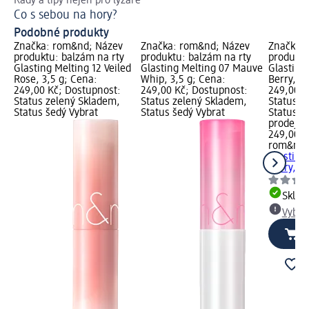
Rady a tipy nejen pro lyžaře
Ob
Co s sebou na hory?
Ja
Podobné produkty
Značka: rom&nd; Název
Značka: rom&nd; Název
Značka:
produktu: balzám na rty
produktu: balzám na rty
produktu
Glasting Melting 12 Veiled
Glasting Melting 07 Mauve
Glasting
Rose, 3,5 g; Cena:
Whip, 3,5 g; Cena:
Berry, 3,
249,00 Kč; Dostupnost:
249,00 Kč; Dostupnost:
249,00 K
Status zelený Skladem,
Status zelený Skladem,
Status z
Status šedý Vybrat
Status šedý Vybrat
Status š
prodejn
249,00 K
rom&nd
Glasting
Berry, 3,
Skla
Vybra