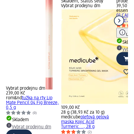
Skladem, Status šedý
prodejn
Vybrat prodejnu dm
39,50 Kč
essence
01 CAN`T
time!, 1 
Upoz
Skla
Vybra
Vybrat prodejnu dm
239,00 Kč
rom&nd
tužka na rty Lip
Mate Pencil 04 Fig Breeze,
0,5 g
109,00 Kč
28 g (38,93 Kč za 10 g)
(0)
medicube
pleťová gelová
Skladem
maska Kojic Acid
Turmeric..., 28 g
Vybrat prodejnu dm
(2)