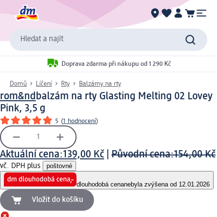
Hledat a najít
Doprava zdarma při nákupu od 1 290 Kč
Domů
Líčení
Rty
Balzámy na rty
rom&nd
balzám na rty Glasting Melting 02 Lovey
Pink, 3,5 g
5
(
1 hodnocení
)
Aktuální cena:
139,00 Kč
|
Původní cena:
154,00 Kč
vč. DPH plus
poštovné
dlouhodobá cena
nebyla zvýšena od 12.01.2026
Vložit do košíku