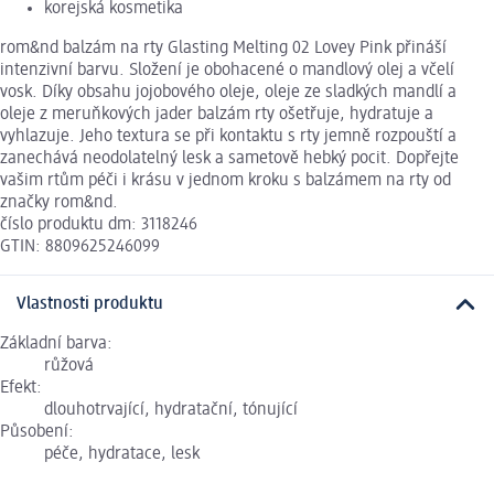
korejská kosmetika
rom&nd balzám na rty Glasting Melting 02 Lovey Pink přináší
intenzivní barvu. Složení je obohacené o mandlový olej a včelí
vosk. Díky obsahu jojobového oleje, oleje ze sladkých mandlí a
oleje z meruňkových jader balzám rty ošetřuje, hydratuje a
vyhlazuje. Jeho textura se při kontaktu s rty jemně rozpouští a
zanechává neodolatelný lesk a sametově hebký pocit. Dopřejte
vašim rtům péči i krásu v jednom kroku s balzámem na rty od
značky rom&nd.
číslo produktu dm: 3118246
GTIN: 8809625246099
Vlastnosti produktu
Základní barva:
růžová
Efekt:
dlouhotrvající, hydratační, tónující
Působení:
péče, hydratace, lesk