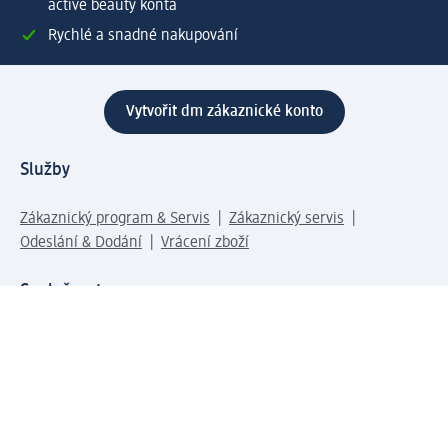
active beauty konta
Rychlé a snadné nakupování
Vytvořit dm zákaznické konto
Služby
Zákaznický program & Servis
Zákaznický servis
Odeslání & Dodání
Vrácení zboží
Společnost
O společnosti
Společenská odpovědnost
Kariéra
Press centrum
Svět dm