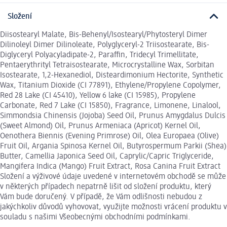
Složení
Diisostearyl Malate, Bis-Behenyl/Isostearyl/Phytosteryl Dimer
Dilinoleyl Dimer Dilinoleate, Polyglyceryl-2 Triisostearate, Bis-
Diglyceryl Polyacyladipate-2, Paraffin, Tridecyl Trimellitate,
Pentaerythrityl Tetraisostearate, Microcrystalline Wax, Sorbitan
Isostearate, 1,2-Hexanediol, Disteardimonium Hectorite, Synthetic
Wax, Titanium Dioxide (CI 77891), Ethylene/Propylene Copolymer,
Red 28 Lake (CI 45410), Yellow 6 lake (CI 15985), Propylene
Carbonate, Red 7 Lake (CI 15850), Fragrance, Limonene, Linalool,
Simmondsia Chinensis (Jojoba) Seed Oil, Prunus Amygdalus Dulcis
(Sweet Almond) Oil, Prunus Armeniaca (Apricot) Kernel Oil,
Oenothera Biennis (Evening Primrose) Oil, Olea Europaea (Olive)
Fruit Oil, Argania Spinosa Kernel Oil, Butyrospermum Parkii (Shea)
Butter, Camellia Japonica Seed Oil, Caprylic/Capric Triglyceride,
Mangifera Indica (Mango) Fruit Extract, Rosa Canina Fruit Extract
Složení a výživové údaje uvedené v internetovém obchodě se může
v některých případech nepatrně lišit od složení produktu, který
Vám bude doručený. V případě, že Vám odlišnosti nebudou z
jakýchkoliv důvodů vyhovovat, využijte možnosti vrácení produktu v
souladu s našimi Všeobecnými obchodními podmínkami.