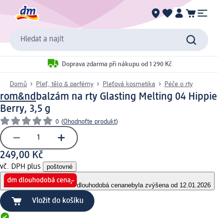
Hledat a najít
Doprava zdarma při nákupu od 1 290 Kč
Domů
Pleť, tělo & parfémy
Pleťová kosmetika
Péče o rty
rom&nd
balzám na rty Glasting Melting 04 Hippie
Berry, 3,5 g
0
(
Ohodnoťte produkt
)
249,00 Kč
vč. DPH plus
poštovné
dlouhodobá cena
nebyla zvýšena od 12.01.2026
Vložit do košíku