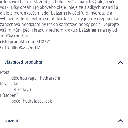
intenzivní barvu. Složení je obohacené o mandlový olej a včelí
vosk. Díky obsahu jojobového oleje, oleje ze sladkých mandlí a
oleje z meruňkových jader balzám rty ošetřuje, hydratuje a
vyhlazuje. Jeho textura se při kontaktu s rty jemně rozpouští a
zanechává neodolatelný lesk a sametově hebký pocit. Dopřejte
vašim rtům péči i krásu v jednom kroku s balzámem na rty od
značky rom&nd.
číslo produktu dm: 3118271
GTIN: 8809625246112
Vlastnosti produktu
Efekt:
dlouhotrvající, hydratační
Krycí síla:
lehké krytí
Působení:
péče, hydratace, lesk
Složení