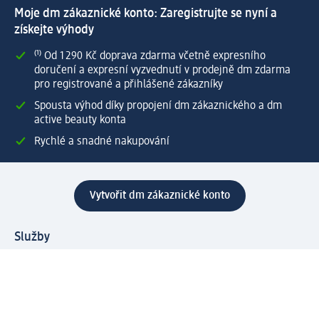
Moje dm zákaznické konto: Zaregistrujte se nyní a
získejte výhody
⁽¹⁾ Od 1 290 Kč doprava zdarma včetně expresního
doručení a expresní vyzvednutí v prodejně dm zdarma
pro registrované a přihlášené zákazníky
Spousta výhod díky propojení dm zákaznického a dm
active beauty konta
Rychlé a snadné nakupování
Vytvořit dm zákaznické konto
Služby
Zákaznický program & Servis
Zákaznický servis
Odeslání & Dodání
Vrácení zboží