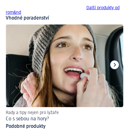
Další produkty od
rom&nd
Vhodné poradenství
Rady a tipy nejen pro lyžaře
Ob
Co s sebou na hory?
Ja
Podobné produkty