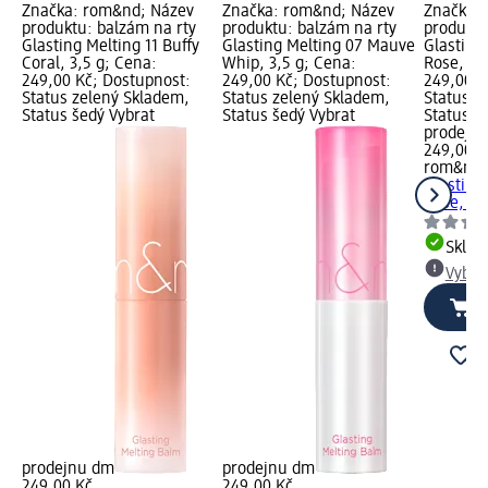
Značka: rom&nd; Název
Značka: rom&nd; Název
Značka:
produktu: balzám na rty
produktu: balzám na rty
produktu
Glasting Melting 11 Buffy
Glasting Melting 07 Mauve
Glasting 
Coral, 3,5 g; Cena:
Whip, 3,5 g; Cena:
Rose, 3,
249,00 Kč; Dostupnost:
249,00 Kč; Dostupnost:
249,00 K
Status zelený Skladem,
Status zelený Skladem,
Status z
Status šedý Vybrat
Status šedý Vybrat
Status š
prodejn
249,00 K
rom&nd
Glasting 
Rose, 3,
Skla
Vybra
prodejnu dm
prodejnu dm
249,00 Kč
249,00 Kč