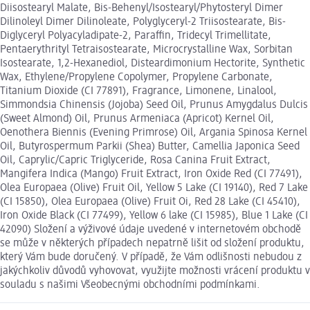
Diisostearyl Malate, Bis-Behenyl/Isostearyl/Phytosteryl Dimer
Dilinoleyl Dimer Dilinoleate, Polyglyceryl-2 Triisostearate, Bis-
Diglyceryl Polyacyladipate-2, Paraffin, Tridecyl Trimellitate,
Pentaerythrityl Tetraisostearate, Microcrystalline Wax, Sorbitan
Isostearate, 1,2-Hexanediol, Disteardimonium Hectorite, Synthetic
Wax, Ethylene/Propylene Copolymer, Propylene Carbonate,
Titanium Dioxide (CI 77891), Fragrance, Limonene, Linalool,
Simmondsia Chinensis (Jojoba) Seed Oil, Prunus Amygdalus Dulcis
(Sweet Almond) Oil, Prunus Armeniaca (Apricot) Kernel Oil,
Oenothera Biennis (Evening Primrose) Oil, Argania Spinosa Kernel
Oil, Butyrospermum Parkii (Shea) Butter, Camellia Japonica Seed
Oil, Caprylic/Capric Triglyceride, Rosa Canina Fruit Extract,
Mangifera Indica (Mango) Fruit Extract, Iron Oxide Red (CI 77491),
Olea Europaea (Olive) Fruit Oil, Yellow 5 Lake (CI 19140), Red 7 Lake
(CI 15850), Olea Europaea (Olive) Fruit Oi, Red 28 Lake (CI 45410),
Iron Oxide Black (CI 77499), Yellow 6 lake (CI 15985), Blue 1 Lake (CI
42090) Složení a výživové údaje uvedené v internetovém obchodě
se může v některých případech nepatrně lišit od složení produktu,
který Vám bude doručený. V případě, že Vám odlišnosti nebudou z
jakýchkoliv důvodů vyhovovat, využijte možnosti vrácení produktu v
souladu s našimi Všeobecnými obchodními podmínkami.