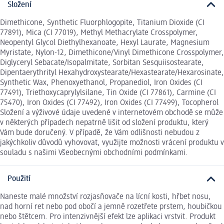
Složení
Dimethicone, Synthetic Fluorphlogopite, Titanium Dioxide (CI
77891), Mica (CI 77019), Methyl Methacrylate Crosspolymer,
Neopentyl Glycol Diethylhexanoate, Hexyl Laurate, Magnesium
Myristate, Nylon-12, Dimethicone/Vinyl Dimethicone Crosspolymer,
Diglyceryl Sebacate/Isopalmitate, Sorbitan Sesquiisostearate,
Dipentaerythrityl Hexahydroxystearate/Hexastearate/Hexarosinate,
Synthetic Wax, Phenoxyethanol, Propanediol, Iron Oxides (CI
77491), Triethoxycaprylylsilane, Tin Oxide (CI 77861), Carmine (CI
75470), Iron Oxides (CI 77492), Iron Oxides (CI 77499), Tocopherol
Složení a výživové údaje uvedené v internetovém obchodě se může
v některých případech nepatrně lišit od složení produktu, který
Vám bude doručený. V případě, že Vám odlišnosti nebudou z
jakýchkoliv důvodů vyhovovat, využijte možnosti vrácení produktu v
souladu s našimi Všeobecnými obchodními podmínkami.
Použití
Naneste malé množství rozjasňovače na lícní kosti, hřbet nosu,
nad horní ret nebo pod obočí a jemně rozetřete prstem, houbičkou
nebo štětcem. Pro intenzivnější efekt lze aplikaci vrstvit. Produkt