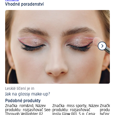
Vhodné poradenství
Lesklé líčení je in
Ná
Jak na glossy make-up?
Vy
Podobné produkty
Značka: rom&nd; Název
Značka: miss sporty; Název
Značka: 
produktu: rozjasňovač See-
produktu: rozjasňovač
produktu
Through Veillighter 02
Insta Glow 001, 5 g; Cena:
tyčince