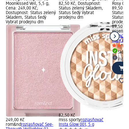
Moonkissed Veil, 5,5 g;
82,50 Kč; Dostupnost:
Rosy Gla
Cena: 249,00 Kč;
Status zelený Skladem,
89,50 Kč
Dostupnost: Status zelený
Status šedý Vybrat
Status z
Skladem, Status šedý
prodejnu dm
Status š
Vybrat prodejnu dm
prodejn
89,50 Kč
essence
tyčince
Rosy Gla
Skla
Vybra
82,50 Kč
249,00 Kč
miss sporty
rozjasňovač
rom&nd
rozjasňovač See-
Insta Glow 001, 5 g