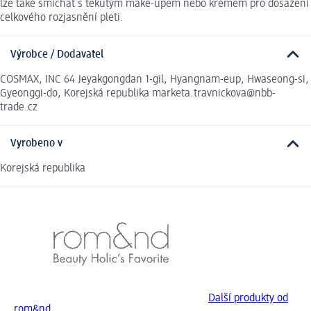
lze také smíchat s tekutým make-upem nebo krémem pro dosažení
celkového rozjasnění pleti.
Výrobce / Dodavatel
COSMAX, INC 64 Jeyakgongdan 1-gil, Hyangnam-eup, Hwaseong-si,
Gyeonggi-do, Korejská republika marketa.travnickova@nbb-
trade.cz
Vyrobeno v
Korejská republika
Další produkty od
rom&nd