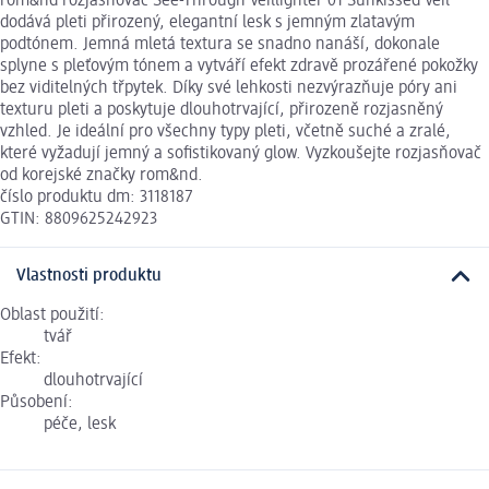
rom&nd rozjasňovač See-Through Veillighter 01 Sunkissed Veil
dodává pleti přirozený, elegantní lesk s jemným zlatavým
podtónem. Jemná mletá textura se snadno nanáší, dokonale
splyne s pleťovým tónem a vytváří efekt zdravě prozářené pokožky
bez viditelných třpytek. Díky své lehkosti nezvýrazňuje póry ani
texturu pleti a poskytuje dlouhotrvající, přirozeně rozjasněný
vzhled. Je ideální pro všechny typy pleti, včetně suché a zralé,
které vyžadují jemný a sofistikovaný glow. Vyzkoušejte rozjasňovač
od korejské značky rom&nd.
číslo produktu dm: 3118187
GTIN: 8809625242923
Vlastnosti produktu
Oblast použití:
tvář
Efekt:
dlouhotrvající
Působení:
péče, lesk