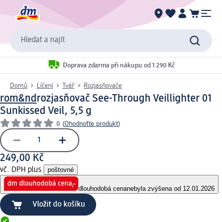
Hledat a najít
Doprava zdarma při nákupu od 1 290 Kč
Domů
Líčení
Tvář
Rozjasňovače
rom&nd
rozjasňovač See-Through Veillighter 01
Sunkissed Veil, 5,5 g
0
(
Ohodnoťte produkt
)
249,00 Kč
vč. DPH plus
poštovné
dlouhodobá cena
nebyla zvýšena od 12.01.2026
Vložit do košíku