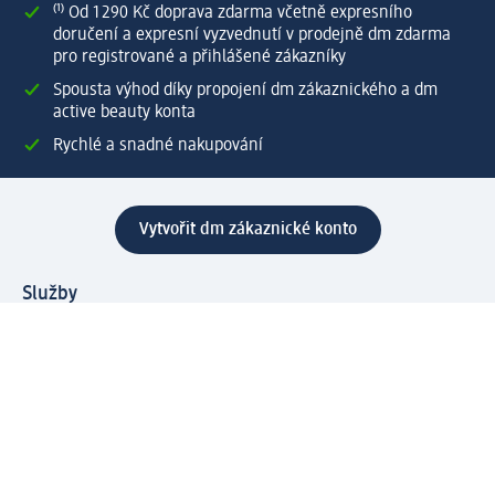
⁽¹⁾ Od 1 290 Kč doprava zdarma včetně expresního
doručení a expresní vyzvednutí v prodejně dm zdarma
pro registrované a přihlášené zákazníky
Spousta výhod díky propojení dm zákaznického a dm
active beauty konta
Rychlé a snadné nakupování
Vytvořit dm zákaznické konto
Služby
Zákaznický program & Servis
Zákaznický servis
Odeslání & Dodání
Vrácení zboží
Společnost
O společnosti
Společenská odpovědnost
Kariéra