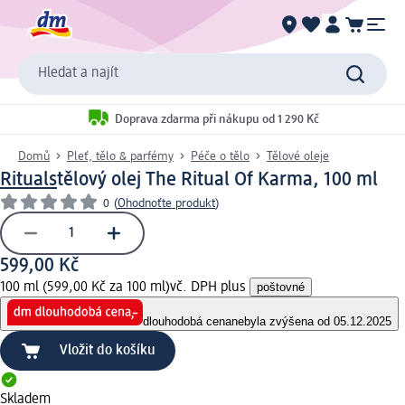
Hledat a najít
Doprava zdarma při nákupu od 1 290 Kč
Domů
Pleť, tělo & parfémy
Péče o tělo
Tělové oleje
Rituals
tělový olej The Ritual Of Karma, 100 ml
0
(
Ohodnoťte produkt
)
599,00 Kč
100 ml (599,00 Kč za 100 ml)
vč. DPH plus
poštovné
dlouhodobá cena
nebyla zvýšena od 05.12.2025
Vložit do košíku
Skladem