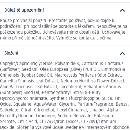
Důležité upozornění
Pouze pro vnější použití. Přestaňte používat, pokud dojde k
podráždění; při podráždění se poraďte s lékařem. Nepoužívejte na
poškozenou pokožku. Uchovávejte mimo dosah dětí. Uchovávejte
mimo přímé sluneční světlo. Vyhněte se kontaktu s očima.
Složení
Caprylic/Capric Triglyceride, Polyamide-8, Carthamus Tinctorius
(Safflower) Seed Oil, Olea Europaea (Olive) Fruit Oil, Simmondsia
Chinensis (Jojoba) Seed Oil, Macrocystis Pyrifera (Kelp) Extract,
Camellia Sinensis Leaf Extract, Nelumbo Nucifera Flower Extract,
Aloe Barbadensis Leaf Extract, Tocopherol, Helianthus Annuus
(Sunflower) Seed Oil, Pentaerythrityl Tetra-Di-t-Butyl
Hydroxyhydrocinnamate, Synthetic Fluorphlogopite, Silica, Tin
Oxide, Squalane, Aqua/Water, Glycerin, Parfum/Fragrance, Benzyl
Salicylate, Citral, Citronellol, Hexyl Cinnamal, Linalool, Alpha-
Isomethyl Ionone, Limonene, Sodium Benzoate, Potassium
Sorbate, Citric Acid, Cl 77491/Iron Oxides, CI 77891/Titanium
Dioxide. Složení a výživové údaje uvedené v internetovém obchodě