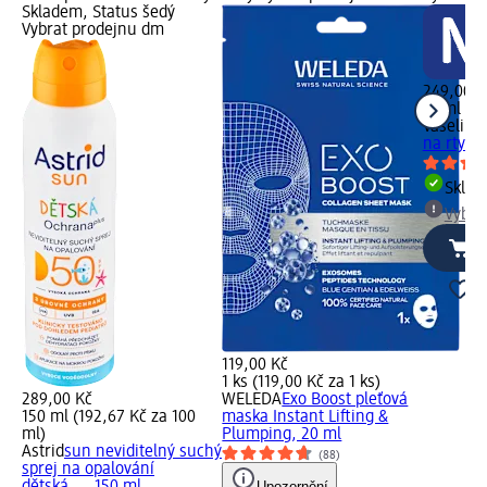
Skladem, Status šedý
Vybrat prodejnu dm
249,00 K
10 ml (2
Vaseline
na rty Ro
Skla
Vybra
119,00 Kč
1 ks (119,00 Kč za 1 ks)
289,00 Kč
WELEDA
Exo Boost pleťová
150 ml (192,67 Kč za 100
maska Instant Lifting &
ml)
Plumping, 20 ml
Astrid
sun neviditelný suchý
(88)
sprej na opalování
Upozornění