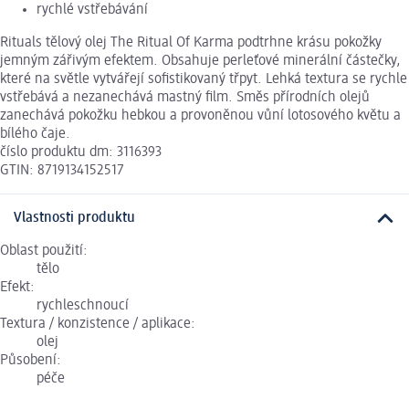
rychlé vstřebávání
Rituals tělový olej The Ritual Of Karma podtrhne krásu pokožky
jemným zářivým efektem. Obsahuje perleťové minerální částečky,
které na světle vytvářejí sofistikovaný třpyt. Lehká textura se rychle
vstřebává a nezanechává mastný film. Směs přírodních olejů
zanechává pokožku hebkou a provoněnou vůní lotosového květu a
bílého čaje.
číslo produktu dm: 3116393
GTIN: 8719134152517
Vlastnosti produktu
Oblast použití:
tělo
Efekt:
rychleschnoucí
Textura / konzistence / aplikace:
olej
Působení:
péče