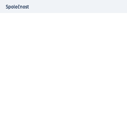
Společnost
O společnosti
Společenská odpovědnost
Kariéra
Press centrum
Svět dm
Platební možnosti
Spojte se s dm