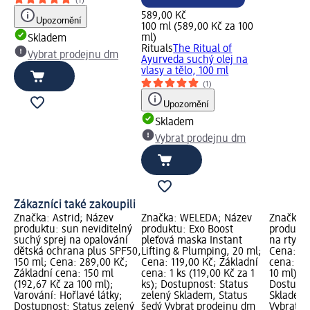
(1)
589,00 Kč
Upozornění
100 ml (589,00 Kč za 100
ml)
Skladem
Rituals
The Ritual of
Vybrat prodejnu dm
Ayurveda suchý olej na
vlasy a tělo, 100 ml
(1)
Upozornění
Skladem
Vybrat prodejnu dm
Zákazníci také zakoupili
Značka: Astrid; Název
Značka: WELEDA; Název
Značka: 
produktu: sun neviditelný
produktu: Exo Boost
produktu
suchý sprej na opalování
pleťová maska Instant
na rty Ro
dětská ochrana plus SPF50,
Lifting & Plumping, 20 ml;
Cena: 24
150 ml; Cena: 289,00 Kč;
Cena: 119,00 Kč; Základní
cena: 10
Základní cena: 150 ml
cena: 1 ks (119,00 Kč za 1
10 ml); N
(192,67 Kč za 100 ml);
ks); Dostupnost: Status
Dostupno
Varování: Hořlavé látky;
zelený Skladem, Status
Skladem,
Dostupnost: Status zelený
šedý Vybrat prodejnu dm
Vybrat p