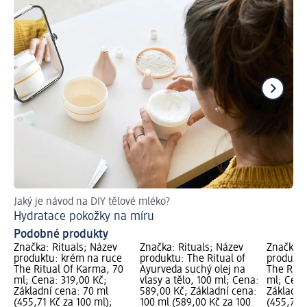
Jaký je návod na DIY tělové mléko?
Ne
Hydratace pokožky na míru
Ja
Podobné produkty
Značka: Rituals; Název
Značka: Rituals; Název
Značka: 
produktu: krém na ruce
produktu: The Ritual of
produktu
The Ritual Of Karma, 70
Ayurveda suchý olej na
The Ritu
ml; Cena: 319,00 Kč;
vlasy a tělo, 100 ml; Cena:
ml; Cena
Základní cena: 70 ml
589,00 Kč; Základní cena:
Základní
(455,71 Kč za 100 ml);
100 ml (589,00 Kč za 100
(455,71 K