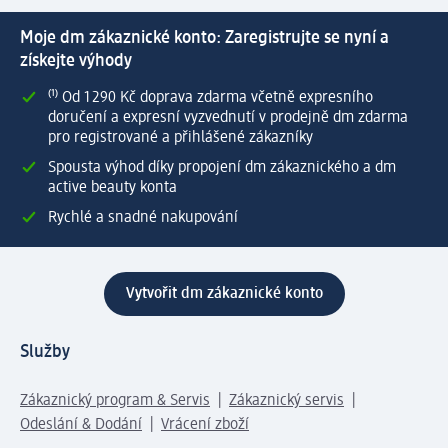
Moje dm zákaznické konto: Zaregistrujte se nyní a
získejte výhody
⁽¹⁾ Od 1 290 Kč doprava zdarma včetně expresního
doručení a expresní vyzvednutí v prodejně dm zdarma
pro registrované a přihlášené zákazníky
Spousta výhod díky propojení dm zákaznického a dm
active beauty konta
Rychlé a snadné nakupování
Vytvořit dm zákaznické konto
Služby
Zákaznický program & Servis
Zákaznický servis
Odeslání & Dodání
Vrácení zboží