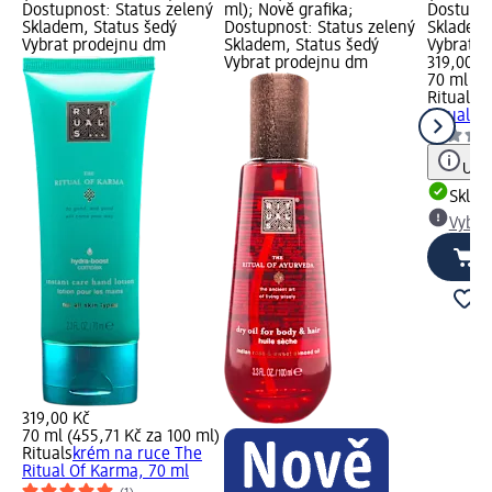
Dostupnost: Status zelený
ml); Nově grafika;
Dostupno
Skladem, Status šedý
Dostupnost: Status zelený
Skladem,
Vybrat prodejnu dm
Skladem, Status šedý
Vybrat p
Vybrat prodejnu dm
319,00 K
70 ml (4
Rituals
k
Ritual O
Upoz
Skla
Vybra
319,00 Kč
70 ml (455,71 Kč za 100 ml)
Rituals
krém na ruce The
Ritual Of Karma, 70 ml