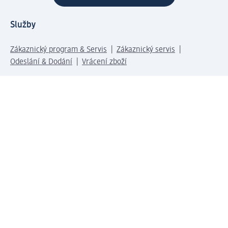
Služby
Zákaznický program & Servis
Zákaznický servis
Odeslání & Dodání
Vrácení zboží
Společnost
O společnosti
Společenská odpovědnost
Kariéra
Press centrum
Svět dm
Platební možnosti