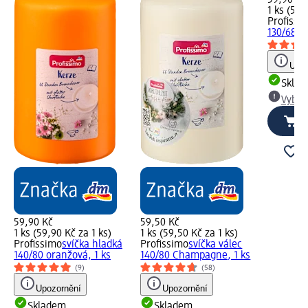
1 ks (59,
Profissi
130/68, ž
Upoz
Skla
Vybra
59,90 Kč
59,50 Kč
1 ks (59,90 Kč za 1 ks)
1 ks (59,50 Kč za 1 ks)
Profissimo
svíčka hladká
Profissimo
svíčka válec
140/80 oranžová, 1 ks
140/80 Champagne, 1 ks
(9)
(58)
Upozornění
Upozornění
Skladem
Skladem