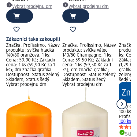
Vybrat prodejnu dm
Vybrat prodejnu dm
Zákazníci také zakoupili
Značka: Profissimo; Název
Značka: Profissimo; Název
Značka: 
produktu: svíčka hladká
produktu: svíčka válec
produktu:
140/80 oranžová, 1 ks;
140/80 Champagne, 1 ks;
ks; Cena
Cena: 59,90 Kč; Základní
Cena: 59,50 Kč; Základní
Základní
cena: 1 ks (59,90 Kč za 1
cena: 1 ks (59,50 Kč za 1
(1,29 Kč 
ks); dm značka grafika;
ks); dm značka grafika;
grafika;
Dostupnost: Status zelený
Dostupnost: Status zelený
zelený S
Skladem, Status šedý
Skladem, Status šedý
šedý Vyb
Vybrat prodejnu dm
Vybrat prodejnu dm
129,00 K
100 ks (1
Profissi
100 ks
Skla