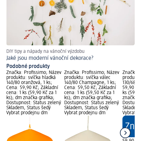
DIY tipy a nápady na vánoční výzdobu
Ná
Jaké jsou moderní vánoční dekorace?
Ja
Podobné produkty
Značka: Profissimo; Název
Značka: Profissimo; Název
Značka: 
produktu: svíčka hladká
produktu: svíčka válec
produktu:
140/80 oranžová, 1 ks;
140/80 Champagne, 1 ks;
130/68, ž
Cena: 59,90 Kč; Základní
Cena: 59,50 Kč; Základní
59,90 Kč
cena: 1 ks (59,90 Kč za 1
cena: 1 ks (59,50 Kč za 1
ks (59,90
ks); dm značka grafika;
ks); dm značka grafika;
značka g
Dostupnost: Status zelený
Dostupnost: Status zelený
Dostupno
Skladem, Status šedý
Skladem, Status šedý
Skladem,
Vybrat prodejnu dm
Vybrat prodejnu dm
Vybrat p
59,90 Kč