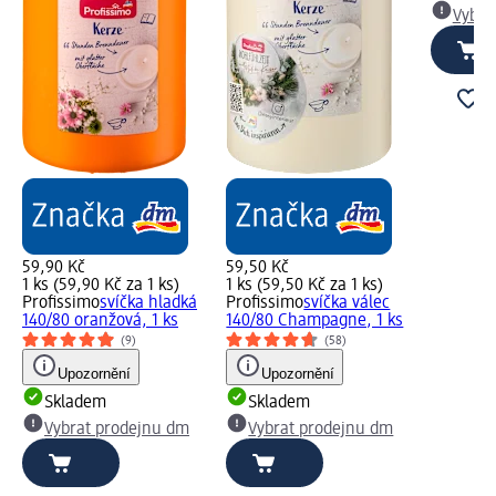
Vybra
59,90 Kč
59,50 Kč
1 ks (59,90 Kč za 1 ks)
1 ks (59,50 Kč za 1 ks)
Profissimo
svíčka hladká
Profissimo
svíčka válec
140/80 oranžová, 1 ks
140/80 Champagne, 1 ks
(9)
(58)
Upozornění
Upozornění
Skladem
Skladem
Vybrat prodejnu dm
Vybrat prodejnu dm