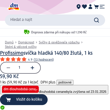
Hledat a najít
Doprava zdarma při nákupu od 1 290 Kč
Domů
Domácnost
Svíčky & osvěžovače vzduchu
Stolní & válcové svíčky
Profissimo
svíčka hladká 140/80 žlutá, 1 ks
4.9
(
13 hodnocení
)
59,90 Kč
1 ks (59,90 Kč za 1 ks)
vč. DPH plus
poštovné
dlouhodobá cena
nebyla zvýšena od 23.01.2026
Vložit do košíku