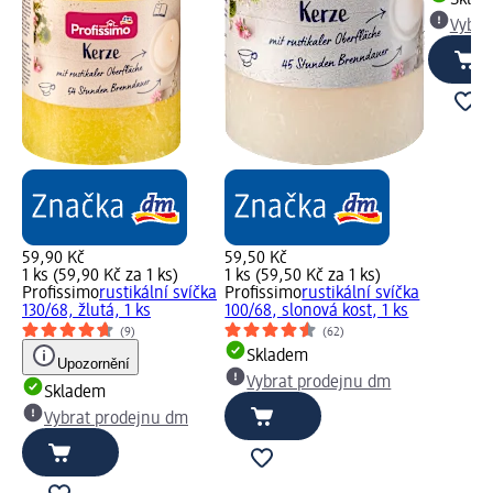
Skla
Vybra
59,90 Kč
59,50 Kč
1 ks (59,90 Kč za 1 ks)
1 ks (59,50 Kč za 1 ks)
Profissimo
rustikální svíčka
Profissimo
rustikální svíčka
130/68, žlutá, 1 ks
100/68, slonová kost, 1 ks
(9)
(62)
Skladem
Upozornění
Vybrat prodejnu dm
Skladem
Vybrat prodejnu dm