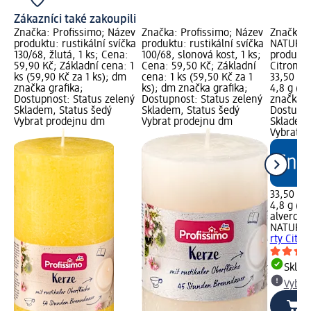
Zákazníci také zakoupili
Značka: Profissimo; Název
Značka: Profissimo; Název
Značka: 
produktu: rustikální svíčka
produktu: rustikální svíčka
NATURKO
130/68, žlutá, 1 ks; Cena:
100/68, slonová kost, 1 ks;
produktu
59,90 Kč; Základní cena: 1
Cena: 59,50 Kč; Základní
Citronov
ks (59,90 Kč za 1 ks); dm
cena: 1 ks (59,50 Kč za 1
33,50 Kč
značka grafika;
ks); dm značka grafika;
4,8 g (69
Dostupnost: Status zelený
Dostupnost: Status zelený
značka g
Skladem, Status šedý
Skladem, Status šedý
Dostupno
Vybrat prodejnu dm
Vybrat prodejnu dm
Skladem,
Vybrat p
33,50 Kč
4,8 g (69
alverde
NATURK
rty Citro
Skla
Vybra