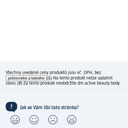
Všechny uvedené ceny produktů jsou vč. DPH, bez
poštovného a balného
(§) Na tento produkt nelze uplatnit
slevu.
(#) Za tento produkt neobdržíte dm active beauty body.
Jak se Vám líbí tato stránka?