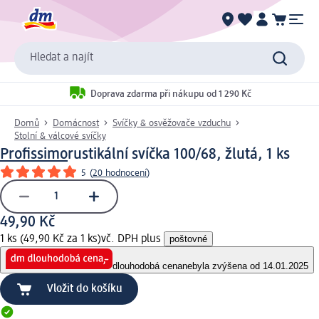
Hledat a najít
Doprava zdarma při nákupu od 1 290 Kč
Domů
Domácnost
Svíčky & osvěžovače vzduchu
Stolní & válcové svíčky
Profissimo
rustikální svíčka 100/68, žlutá, 1 ks
5
(
20 hodnocení
)
49,90 Kč
1 ks (49,90 Kč za 1 ks)
vč. DPH plus
poštovné
dlouhodobá cena
nebyla zvýšena od 14.01.2025
Vložit do košíku