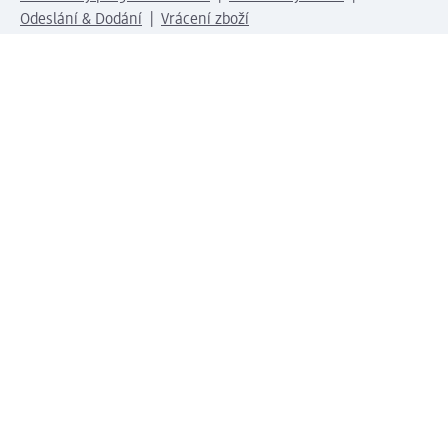
Odeslání & Dodání
Vrácení zboží
Společnost
O společnosti
Společenská odpovědnost
Kariéra
Press centrum
Svět dm
Platební možnosti