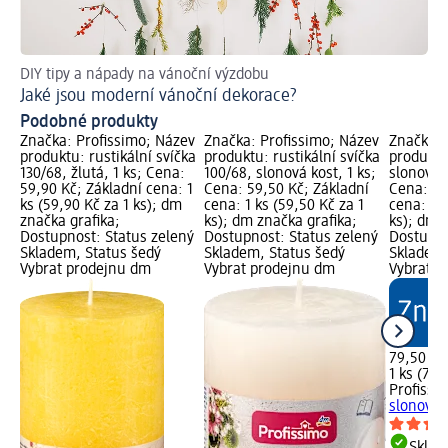
DIY tipy a nápady na vánoční výzdobu
Ná
Jaké jsou moderní vánoční dekorace?
Ja
Podobné produkty
Značka: Profissimo; Název
Značka: Profissimo; Název
Značka: 
produktu: rustikální svíčka
produktu: rustikální svíčka
produktu:
130/68, žlutá, 1 ks; Cena:
100/68, slonová kost, 1 ks;
slonová k
59,90 Kč; Základní cena: 1
Cena: 59,50 Kč; Základní
Cena: 79
ks (59,90 Kč za 1 ks); dm
cena: 1 ks (59,50 Kč za 1
cena: 1 k
značka grafika;
ks); dm značka grafika;
ks); dm 
Dostupnost: Status zelený
Dostupnost: Status zelený
Dostupno
Skladem, Status šedý
Skladem, Status šedý
Skladem,
Vybrat prodejnu dm
Vybrat prodejnu dm
Vybrat p
79,50 Kč
1 ks (79,
Profissi
slonová k