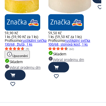
59,90 Kč
59,50 Kč
1 ks (59,90 Kč za 1 ks)
1 ks (59,50 Kč za 1 ks)
Profissimo
rustikální svíčka
Profissimo
rustikální svíčka
130/68, žlutá, 1 ks
100/68, slonová kost, 1 ks
(9)
(62)
Skladem
Upozornění
Vybrat prodejnu dm
Skladem
Vybrat prodejnu dm