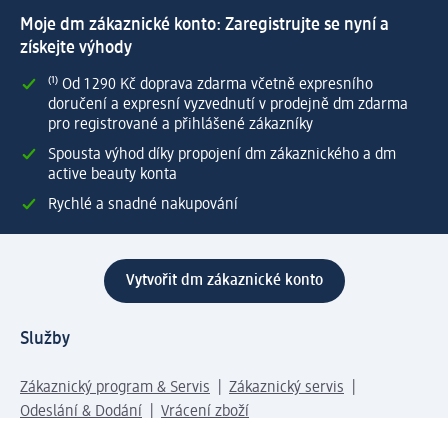
Moje dm zákaznické konto: Zaregistrujte se nyní a
získejte výhody
⁽¹⁾ Od 1 290 Kč doprava zdarma včetně expresního
doručení a expresní vyzvednutí v prodejně dm zdarma
pro registrované a přihlášené zákazníky
Spousta výhod díky propojení dm zákaznického a dm
active beauty konta
Rychlé a snadné nakupování
Vytvořit dm zákaznické konto
Služby
Zákaznický program & Servis
Zákaznický servis
Odeslání & Dodání
Vrácení zboží