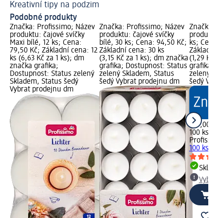
Kreativní tipy na podzim
Ja
Podobné produkty
Značka: Profissimo; Název
Značka: Profissimo; Název
Značka: 
produktu: čajové svíčky
produktu: čajové svíčky
produktu:
Maxi bílé, 12 ks; Cena:
bílé, 30 ks; Cena: 94,50 Kč;
ks; Cena
79,50 Kč; Základní cena: 12
Základní cena: 30 ks
Základní
ks (6,63 Kč za 1 ks); dm
(3,15 Kč za 1 ks); dm značka
(1,29 Kč 
značka grafika;
grafika; Dostupnost: Status
grafika;
Dostupnost: Status zelený
zelený Skladem, Status
zelený S
Skladem, Status šedý
šedý Vybrat prodejnu dm
šedý Vyb
Vybrat prodejnu dm
129,00 K
100 ks (1
Profissi
100 ks
Skla
Vybra