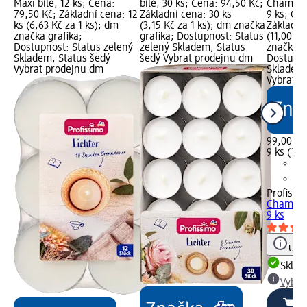
Maxi bílé, 12 ks; Cena:
bílé, 30 ks; Cena: 94,50 Kč;
Champag
79,50 Kč; Základní cena: 12
Základní cena: 30 ks
9 ks; Ce
ks (6,63 Kč za 1 ks); dm
(3,15 Kč za 1 ks); dm značka
Základní
značka grafika;
grafika; Dostupnost: Status
(11,00 Kč
Dostupnost: Status zelený
zelený Skladem, Status
značka g
Skladem, Status šedý
šedý Vybrat prodejnu dm
Dostupno
Vybrat prodejnu dm
Skladem,
Vybrat p
99,00 Kč
9 ks (11,
Profissi
Champag
9 ks
Upoz
Skla
Vybra