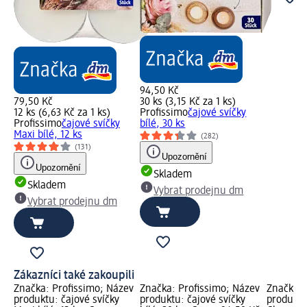
94,50 Kč
79,50 Kč
30 ks (3,15 Kč za 1 ks)
12 ks (6,63 Kč za 1 ks)
Profissimo
čajové svíčky
Profissimo
čajové svíčky
bílé, 30 ks
Maxi bílé, 12 ks
(282)
(131)
Upozornění
Upozornění
Skladem
Skladem
Vybrat prodejnu dm
Vybrat prodejnu dm
Zákazníci také zakoupili
Značka: Profissimo; Název
Značka: Profissimo; Název
Značka: 
produktu: čajové svíčky
produktu: čajové svíčky
produktu: