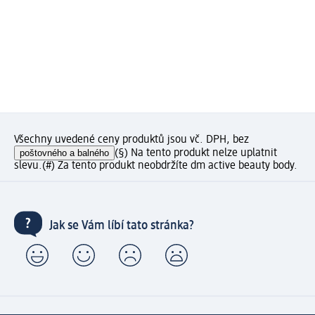
Všechny uvedené ceny produktů jsou vč. DPH, bez
poštovného a balného
(§) Na tento produkt nelze uplatnit
slevu.
(#) Za tento produkt neobdržíte dm active beauty body.
Jak se Vám líbí tato stránka?