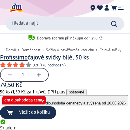
Hledat a najít
Doprava zdarma při nákupu od 1 290 Kč
Domů
Domácnost
Svíčky & osvěžovače vzduchu
Čajové svíčky
Profissimo
čajové svíčky bílé, 50 ks
3.9
(
170 hodnocení
)
79,50 Kč
50 ks (1,59 Kč za 1 ks)
vč. DPH plus
poštovné
dlouhodobá cena
nebyla zvýšena od 10.06.2026
Vložit do košíku
Skladem