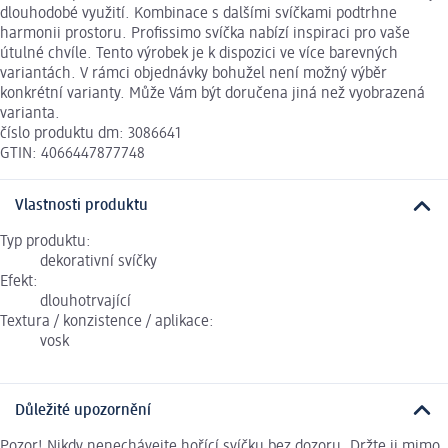
dlouhodobé využití. Kombinace s dalšími svíčkami podtrhne
harmonii prostoru. Profissimo svíčka nabízí inspiraci pro vaše
útulné chvíle. Tento výrobek je k dispozici ve více barevných
variantách. V rámci objednávky bohužel není možný výběr
konkrétní varianty. Může Vám být doručena jiná než vyobrazená
varianta.
číslo produktu dm: 3086641
GTIN: 4066447877748
Vlastnosti produktu
Typ produktu:
dekorativní svíčky
Efekt:
dlouhotrvající
Textura / konzistence / aplikace:
vosk
Důležité upozornění
Pozor! Nikdy nenechávejte hořící svíčku bez dozoru. Držte ji mimo