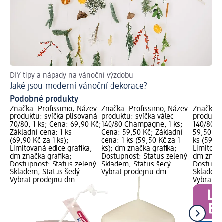
DIY tipy a nápady na vánoční výzdobu
Ná
Jaké jsou moderní vánoční dekorace?
Ja
Podobné produkty
Značka: Profissimo; Název
Značka: Profissimo; Název
Značka: 
produktu: svíčka plisovaná
produktu: svíčka válec
produktu
70/80, 1 ks; Cena: 69,90 Kč;
140/80 Champagne, 1 ks;
140/80 z
Základní cena: 1 ks
Cena: 59,50 Kč; Základní
59,50 Kč
(69,90 Kč za 1 ks);
cena: 1 ks (59,50 Kč za 1
ks (59,50
Limitovaná edice grafika,
ks); dm značka grafika;
Limitova
dm značka grafika;
Dostupnost: Status zelený
dm značk
Dostupnost: Status zelený
Skladem, Status šedý
Dostupno
Skladem, Status šedý
Vybrat prodejnu dm
Skladem,
Vybrat prodejnu dm
Vybrat p