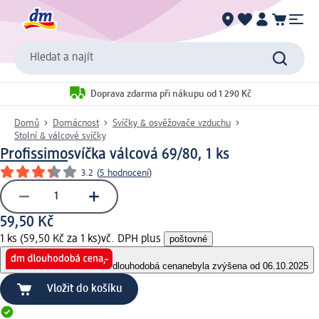
Hledat a najít
Doprava zdarma při nákupu od 1 290 Kč
Domů
Domácnost
Svíčky & osvěžovače vzduchu
Stolní & válcové svíčky
Profissimo
svíčka válcová 69/80, 1 ks
3.2
(
5 hodnocení
)
59,50 Kč
1 ks (59,50 Kč za 1 ks)
vč. DPH plus
poštovné
dlouhodobá cena
nebyla zvýšena od 06.10.2025
Vložit do košíku