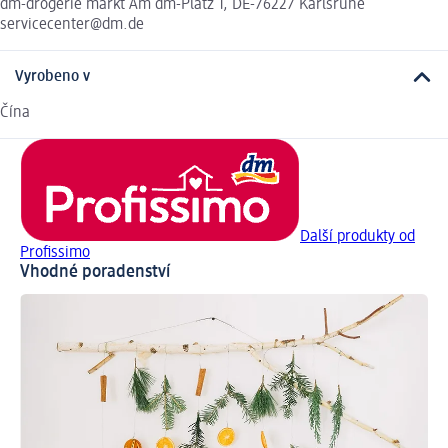
dm-drogerie markt Am dm-Platz 1, DE-76227 Karlsruhe
servicecenter@dm.de
Vyrobeno v
Čína
Další produkty od
Profissimo
Vhodné poradenství