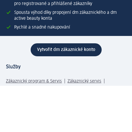
pro registrované a přihlášené zákazníky
Spousta výhod díky propojení dm zákaznického a dm
active beauty konta
Rychlé a snadné nakupování
Vytvořit dm zákaznické konto
Služby
Zákaznický program & Servis
Zákaznický servis
Odeslání & Dodání
Vrácení zboží
Společnost
O společnosti
Společenská odpovědnost
Kariéra
Press centrum