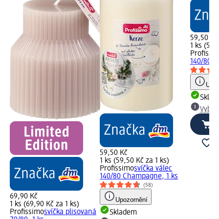
59,50 Kč
1 ks (59,
Profissi
140/80 ze
Upoz
Skla
Vybra
59,50 Kč
1 ks (59,50 Kč za 1 ks)
Profissimo
svíčka válec
140/80 Champagne, 1 ks
(58)
69,90 Kč
Upozornění
1 ks (69,90 Kč za 1 ks)
Profissimo
svíčka plisovaná
Skladem