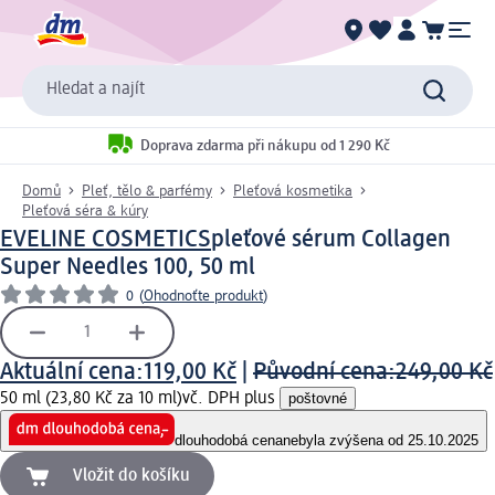
Hledat a najít
Doprava zdarma při nákupu od 1 290 Kč
Domů
Pleť, tělo & parfémy
Pleťová kosmetika
Pleťová séra & kúry
EVELINE COSMETICS
pleťové sérum Collagen
Super Needles 100, 50 ml
0
(
Ohodnoťte produkt
)
Aktuální cena:
119,00 Kč
|
Původní cena:
249,00 Kč
50 ml (23,80 Kč za 10 ml)
vč. DPH plus
poštovné
dlouhodobá cena
nebyla zvýšena od 25.10.2025
Vložit do košíku