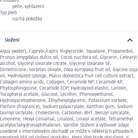
Působení:
péče, vyhlazení
Typ pleti:
suchá pokožka
Složení
Aqua (water), Caprylic/capric triglyceride, Squalane, Propanediol,
Prunus amygdalus dulcis oil, Cocos nucifera oil, Glycerin, Cetearyl
alcohol, Glyceryl stearate citrate, Glyceryl stearate SE,
Dimethicone, Sorbitan olivate, Olea europaea fruit oil, Glycine soja
oil, Hydrolyzed sponge, Malus domestica fruit cell culture extract,
Collagen amino acids, Collagen, Ceramide NP, Ceramide AP,
Phytosphingosine, Ceramide EOP, Hydrolyzed elastin, Lanolin,
Tocopheryl acetate, Glucose, Lecithin, Phenoxyethanol,
Hydroxyacetophenone, Ethylhexylglycerin, Potassium sorbate,
Parfum (fragrance), Sodium polyacrylate, Xanthan gum, Sodium
lauroyl lactylate, Cholesterol, Carbomer, BHT, Benzyl salicylate,
Limonene, Hexyl cinnamal, Linalool, Linalyl acetate, Tetramethyl
acetyloctahydronaphthalenes, Vanillin Složení a výživové údaje
uvedené v internetovém obchodě se může v některých případech
nepatrně lišit od složení produktu, který Vám bude doručený. V