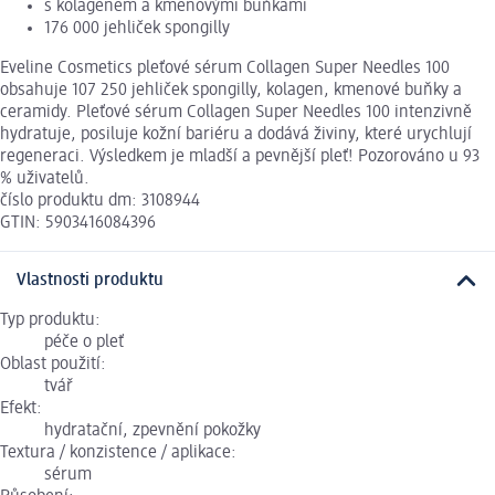
s kolagenem a kmenovými buňkami
176 000 jehliček spongilly
Eveline Cosmetics pleťové sérum Collagen Super Needles 100
obsahuje 107 250 jehliček spongilly, kolagen, kmenové buňky a
ceramidy. Pleťové sérum Collagen Super Needles 100 intenzivně
hydratuje, posiluje kožní bariéru a dodává živiny, které urychlují
regeneraci. Výsledkem je mladší a pevnější pleť! Pozorováno u 93
% uživatelů.
číslo produktu dm: 3108944
GTIN: 5903416084396
Vlastnosti produktu
Typ produktu:
péče o pleť
Oblast použití:
tvář
Efekt:
hydratační, zpevnění pokožky
Textura / konzistence / aplikace:
sérum