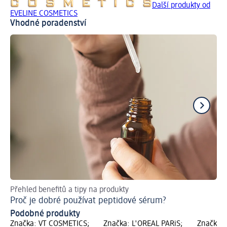
Další produkty od
EVELINE COSMETICS
Vhodné poradenství
Přehled benefitů a tipy na produkty
Pří
Proč je dobré používat peptidové sérum?
Ja
Podobné produkty
Značka: VT COSMETICS;
Značka: L'ORÉAL PARiS;
Značka: 