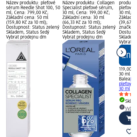
Název produktu: pleťové
Název produktu: Collagen
produktu
sérum Reedle Shot 100, 50
Specialist pleťové sérum,
pleťové 
ml; Cena: 799,00 Kč;
30 ml; Cena: 199,00 Kč;
30 ml; C
Základní cena: 50 ml
Základní cena: 30 ml
Základní
(159,80 Kč za 10 ml);
(66,33 Kč za 10 ml);
(39,67 K
Dostupnost: Status zelený
Dostupnost: Status zelený
značka g
Skladem, Status šedý
Skladem, Status šedý
Dostupno
Vybrat prodejnu dm
Vybrat prodejnu dm
Skladem,
Vybrat p
119,00 K
30 ml (39
Balea
Bea
pleťové 
30 ml
Skla
Vybra