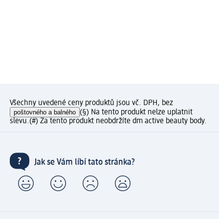
Všechny uvedené ceny produktů jsou vč. DPH, bez
poštovného a balného
(§) Na tento produkt nelze uplatnit
slevu.
(#) Za tento produkt neobdržíte dm active beauty body.
Jak se Vám líbí tato stránka?