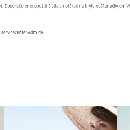
 Doporučujeme použití čisticích utěrek na brýle naší značky dm V
e servicecenter@dm.de