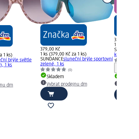
329,00 Kč
1 ks (329,00
379,00 Kč
SUNDANCE
1 ks (379,00 Kč za 1 ks)
kovových zl
a 1 ks)
SUNDANCE
sluneční brýle sportovní
ční brýle světle
zelené, 1 ks
m, 1 ks
Upozorn
(0)
Skladem
Skladem
Vybrat prodejnu dm
jnu dm
Vybrat p