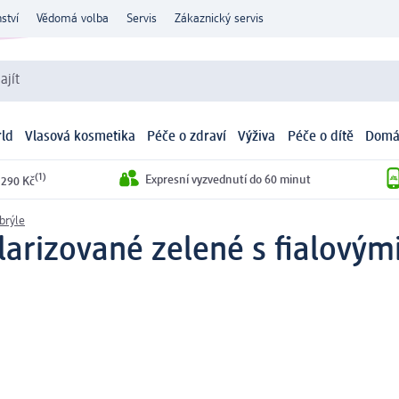
ství
Vědomá volba
Servis
Zákaznický servis
ajít
ld
Vlasová kosmetika
Péče o zdraví
Výživa
Péče o dítě
Domá
(1)
Expresní vyzvednutí do 60 minut
 290 Kč
brýle
larizované zelené s fialovým