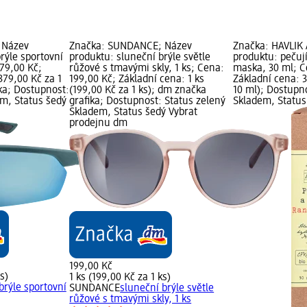
 Název
Značka: SUNDANCE; Název
Značka: HAVLÍK
rýle sportovní
produktu: sluneční brýle světle
produktu: pečují
379,00 Kč;
růžové s tmavými skly, 1 ks; Cena:
maska, 30 ml; C
379,00 Kč za 1
199,00 Kč; Základní cena: 1 ks
Základní cena: 3
ka; Dostupnost:
(199,00 Kč za 1 ks); dm značka
10 ml); Dostupno
em, Status šedý
grafika; Dostupnost: Status zelený
Skladem, Status
Skladem, Status šedý Vybrat
prodejnu dm
199,00 Kč
s)
1 ks (199,00 Kč za 1 ks)
brýle sportovní
SUNDANCE
sluneční brýle světle
růžové s tmavými skly, 1 ks