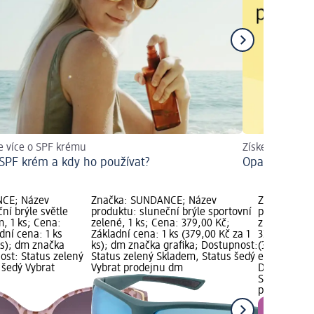
te více o SPF krému
Získejte prakti
 SPF krém a kdy ho používat?
Opalování ⛱
NCE; Název
Značka: SUNDANCE; Název
Značka: SU
ní brýle světle
produktu: sluneční brýle sportovní
produktu: s
m, 1 ks; Cena:
zelené, 1 ks; Cena: 379,00 Kč;
zlatým desi
dní cena: 1 ks
Základní cena: 1 ks (379,00 Kč za 1
329,00 Kč; Z
ks); dm značka
ks); dm značka grafika; Dostupnost:
(329,00 Kč z
ost: Status zelený
Status zelený Skladem, Status šedý
edice grafik
 šedý Vybrat
Vybrat prodejnu dm
Dostupnost:
Skladem, St
prodejnu d