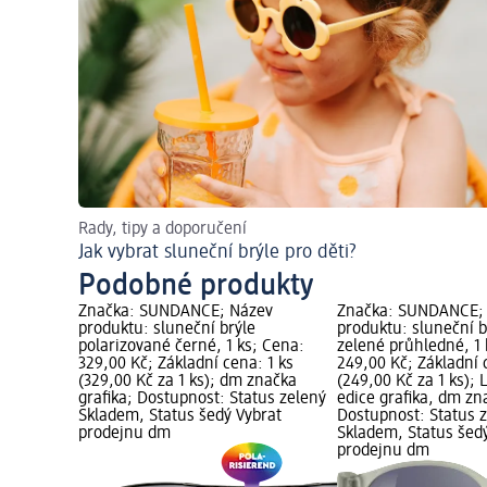
Rady, tipy a doporučení
Jak vybrat sluneční brýle pro děti?
Podobné produkty
Značka: SUNDANCE; Název
Značka: SUNDANCE;
produktu: sluneční brýle
produktu: sluneční b
polarizované černé, 1 ks; Cena:
zelené průhledné, 1 
329,00 Kč; Základní cena: 1 ks
249,00 Kč; Základní 
(329,00 Kč za 1 ks); dm značka
(249,00 Kč za 1 ks);
grafika; Dostupnost: Status zelený
edice grafika, dm zn
Skladem, Status šedý Vybrat
Dostupnost: Status 
prodejnu dm
Skladem, Status šed
prodejnu dm