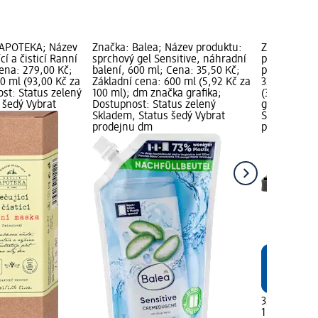
 APOTEKA; Název
Značka: Balea; Název produktu:
Značka: SU
cí a čisticí Ranní
sprchový gel Sensitive, náhradní
produktu: s
ena: 279,00 Kč;
balení, 600 ml; Cena: 35,50 Kč;
polarizovan
0 ml (93,00 Kč za
Základní cena: 600 ml (5,92 Kč za
329,00 Kč; Z
st: Status zelený
100 ml); dm značka grafika;
(329,00 Kč 
 šedý Vybrat
Dostupnost: Status zelený
grafika; Do
Skladem, Status šedý Vybrat
Skladem, St
prodejnu dm
prodejnu d
329,00 Kč
1 ks (329,00