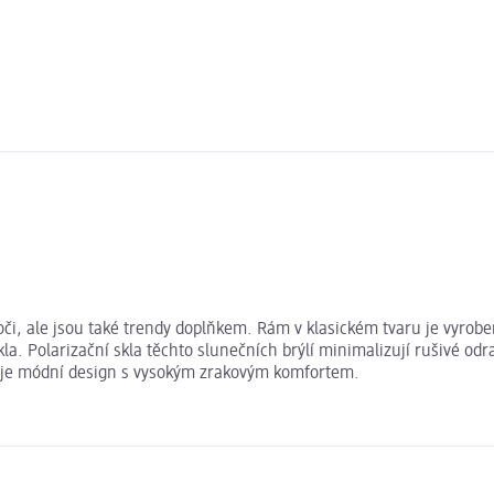
či, ale jsou také trendy doplňkem. Rám v klasickém tvaru je vyrob
kla. Polarizační skla těchto slunečních brýlí minimalizují rušivé odr
ojuje módní design s vysokým zrakovým komfortem.