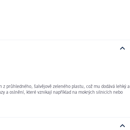
en z průhledného, šalvějově zeleného plastu, což mu dodává lehký a
azy a oslnění, které vznikají například na mokrých silnicích nebo