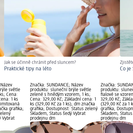
Jak se účinně chránit před sluncem?
Zjistě
Praktické tipy na léto
Co je
 Název
Značka: SUNDANCE; Název
Značka: SUNDA
rýle světle
produktu: sluneční brýle světle
produktu: sluneč
ks; Cena:
zelené s hnědým vzorem, 1 ks;
fialové se vzore
cena: 1 ks
Cena: 329,00 Kč; Základní cena: 1
329,00 Kč; Zákla
 Limitovaná
ks (329,00 Kč za 1 ks); dm značka
(329,00 Kč za 1 
ačka grafika;
grafika; Dostupnost: Status zelený
grafika; Dostupn
zelený
Skladem, Status šedý Vybrat
Skladem, Status
ý Vybrat
prodejnu dm
prodejnu dm