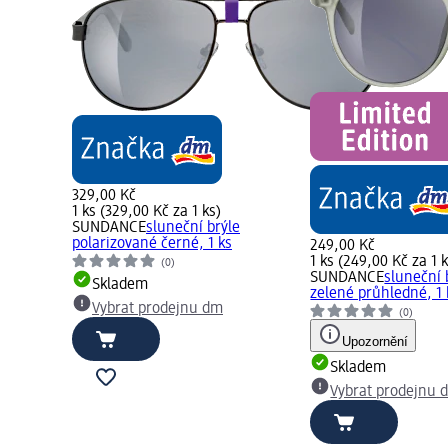
329,00 Kč
1 ks (329,00 Kč za 1 ks)
SUNDANCE
sluneční brýle
polarizované černé, 1 ks
249,00 Kč
1 ks (249,00 Kč za 1 k
(0)
SUNDANCE
sluneční 
Skladem
zelené průhledné, 1 
Vybrat prodejnu dm
(0)
Upozornění
Skladem
Vybrat prodejnu 