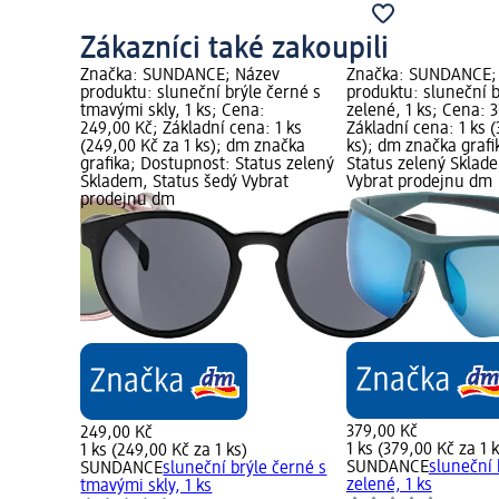
Zákazníci také zakoupili
ev
Značka: SUNDANCE; Název
Značka: SUNDANCE;
 světle
produktu: sluneční brýle černé s
produktu: sluneční b
00 Kč;
tmavými skly, 1 ks; Cena:
zelené, 1 ks; Cena: 
00 Kč za 1
249,00 Kč; Základní cena: 1 ks
Základní cena: 1 ks (
Dostupnost:
(249,00 Kč za 1 ks); dm značka
ks); dm značka grafi
tatus šedý
grafika; Dostupnost: Status zelený
Status zelený Sklad
Skladem, Status šedý Vybrat
Vybrat prodejnu dm
prodejnu dm
379,00 Kč
249,00 Kč
1 ks (379,00 Kč za 1 k
1 ks (249,00 Kč za 1 ks)
 světle
SUNDANCE
sluneční 
SUNDANCE
sluneční brýle černé s
zelené, 1 ks
tmavými skly, 1 ks