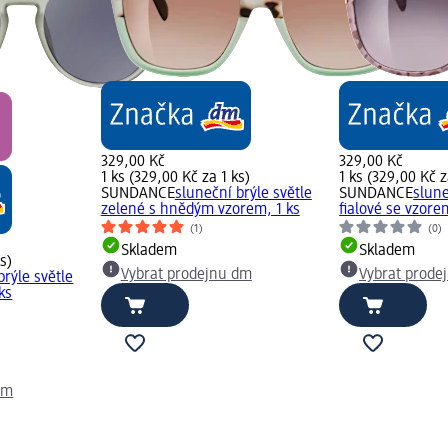
329,00 Kč
329,00 Kč
1 ks (329,00 Kč za 1 ks)
1 ks (329,00 Kč z
SUNDANCE
sluneční brýle světle
SUNDANCE
slune
zelené s hnědým vzorem, 1 ks
fialové se vzore
(1)
(0)
Skladem
Skladem
s)
Vybrat prodejnu dm
Vybrat prode
brýle světle
ks
dm