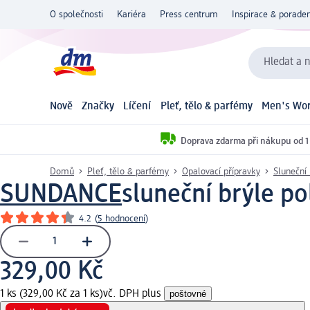
O společnosti
Kariéra
Press centrum
Inspirace & poraden
Hledat a n
Nově
Značky
Líčení
Pleť, tělo & parfémy
Men's Wor
Doprava zdarma při nákupu od 1
Domů
Pleť, tělo & parfémy
Opalovací přípravky
Sluneční 
SUNDANCE
sluneční brýle po
4.2
(
5 hodnocení
)
329,00 Kč
1 ks (329,00 Kč za 1 ks)
vč. DPH plus
poštovné