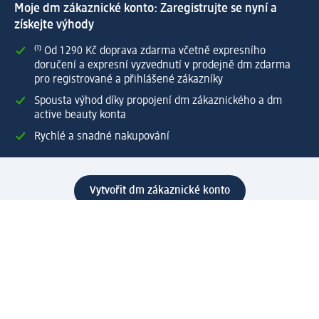
Moje dm zákaznické konto: Zaregistrujte se nyní a
získejte výhody
⁽¹⁾ Od 1 290 Kč doprava zdarma včetně expresního
doručení a expresní vyzvednutí v prodejně dm zdarma
pro registrované a přihlášené zákazníky
Spousta výhod díky propojení dm zákaznického a dm
active beauty konta
Rychlé a snadné nakupování
Vytvořit dm zákaznické konto
Služby
Zákaznický program & Servis
Zákaznický servis
Odeslání & Dodání
Vrácení zboží
Společnost