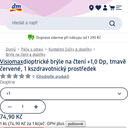
Hledat a najít
Doprava zdarma při nákupu od 1 290 Kč
Domů
Péče o zdraví
Kontaktní čočky & doplňky
Brýle na čtení a doplňky
Visiomax
dioptrické brýle na čtení +1,0 Dp, tmavě
červené, 1 ks
zdravotnický prostředek
0
(
Ohodnoťte produkt
)
Dioptrie
74,90 Kč
1 ks (74,90 Kč za 1 ks)
vč. DPH plus
poštovné