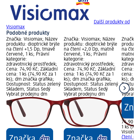
Další produkty od
Visiomax
Podobné produkty
Značka: Visiomax; Název
Značka: Visiomax; Název
Značka: 
produktu: dioptrické brýle
produktu: dioptrické brýle
produktu:
na čtení +1,5 Dp, tmavě
na čtení +2,0 Dp, matně
na čtení
červené, 1 ks; Právní
červené, 1 ks; Právní
matné, 1
kategorie:
kategorie:
kategori
zdravotnický prostředek;
zdravotnický prostředek;
zdravotn
Cena: 74,90 Kč; Základní
Cena: 74,90 Kč; Základní
Cena: 74
cena: 1 ks (74,90 Kč za 1
cena: 1 ks (74,90 Kč za 1
cena: 1 k
ks); dm značka grafika;
ks); dm značka grafika;
ks); dm 
Dostupnost: Status zelený
Dostupnost: Status zelený
Dostupno
Skladem, Status šedý
Skladem, Status šedý
Skladem,
Vybrat prodejnu dm
Vybrat prodejnu dm
Vybrat p
74,90 Kč
1 ks (74,
Visiomax
čtení +2