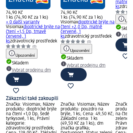
matné, 1
ks
zdravo
74,90 Kč
74,90 Kč
1 ks (74,90 Kč za 1 ks)
1 ks (74,90 Kč za 1 ks)
Upoz
+ 0 další varianty
Visiomax
dioptrické brýle na
Visiomax
dioptrické brýle na
čtení +2,0 Dp, matně
Skla
čtení +1,5 Dp, tmavě
červené, 1
Vybra
červené, 1
ks
zdravotnický prostředek
ks
zdravotnický prostředek
(0)
(0)
Upozornění
Upozornění
Skladem
Skladem
Vybrat prodejnu dm
Vybrat prodejnu dm
Zákazníci také zakoupili
Značka: Visiomax; Název
Značka: Visiomax; Název
Značka: 
produktu: dioptrické brýle
produktu: pouzdro na
produktu:
na čtení +1,0 Dp, šedé
brýle, 1 ks; Cena: 49,50 Kč;
na čtení
tyrkysové, 1 ks; Právní
Základní cena: 1 ks
zelené t
kategorie:
(49,50 Kč za 1 ks); dm
Právní k
zdravotnický prostředek;
značka grafika;
zdravotn
Cena: 129,00 Kč; Základní
Dostupnost: Status zelený
Cena: 74