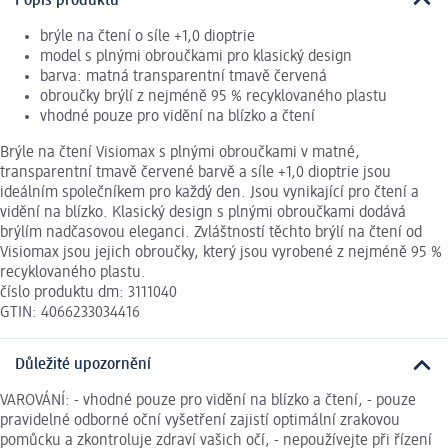
Popis produktu
brýle na čtení o síle +1,0 dioptrie
model s plnými obroučkami pro klasický design
barva: matná transparentní tmavě červená
obroučky brýlí z nejméně 95 % recyklovaného plastu
vhodné pouze pro vidění na blízko a čtení
Brýle na čtení Visiomax s plnými obroučkami v matné,
transparentní tmavě červené barvě a síle +1,0 dioptrie jsou
ideálním společníkem pro každý den. Jsou vynikající pro čtení a
vidění na blízko. Klasický design s plnými obroučkami dodává
brýlím nadčasovou eleganci. Zvláštností těchto brýlí na čtení od
Visiomax jsou jejich obroučky, který jsou vyrobené z nejméně 95 %
recyklovaného plastu.
číslo produktu dm: 3111040
GTIN: 4066233034416
Důležité upozornění
VAROVÁNÍ: - vhodné pouze pro vidění na blízko a čtení, - pouze
pravidelné odborné oční vyšetření zajistí optimální zrakovou
pomůcku a zkontroluje zdraví vašich očí, - nepoužívejte při řízení