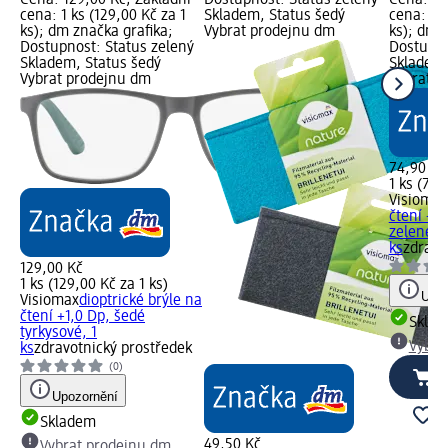
cena: 1 ks (129,00 Kč za 1
Skladem, Status šedý
cena: 1 k
ks); dm značka grafika;
Vybrat prodejnu dm
ks); dm 
Dostupnost: Status zelený
Dostupno
Skladem, Status šedý
Skladem,
Vybrat prodejnu dm
Vybrat p
74,90 Kč
1 ks (74,
Visiomax
čtení +1
zelené...
ks
zdravo
129,00 Kč
1 ks (129,00 Kč za 1 ks)
Upoz
Visiomax
dioptrické brýle na
čtení +1,0 Dp, šedé
Skla
tyrkysové, 1
Vybra
ks
zdravotnický prostředek
(0)
Upozornění
Skladem
49,50 Kč
Vybrat prodejnu dm