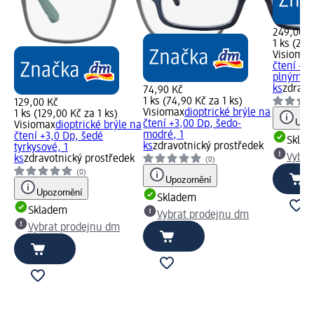
249,00 K
1 ks (249
Visiomax
čtení +3,
plnými...
ks
zdravo
74,90 Kč
1 ks (74,90 Kč za 1 ks)
129,00 Kč
Visiomax
dioptrické brýle na
1 ks (129,00 Kč za 1 ks)
Upoz
čtení +3,00 Dp, šedo-
Visiomax
dioptrické brýle na
modré, 1
čtení +3,0 Dp, šedé
Skla
ks
zdravotnický prostředek
tyrkysové, 1
Vybra
ks
zdravotnický prostředek
(0)
(0)
Upozornění
Upozornění
Skladem
Skladem
Vybrat prodejnu dm
Vybrat prodejnu dm