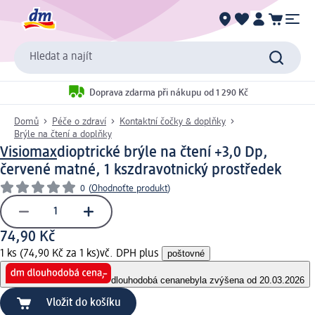
Hledat a najít
Doprava zdarma při nákupu od 1 290 Kč
Domů
Péče o zdraví
Kontaktní čočky & doplňky
Brýle na čtení a doplňky
Visiomax
dioptrické brýle na čtení +3,0 Dp,
červené matné, 1 ks
zdravotnický prostředek
0
(
Ohodnoťte produkt
)
74,90 Kč
1 ks (74,90 Kč za 1 ks)
vč. DPH plus
poštovné
dlouhodobá cena
nebyla zvýšena od 20.03.2026
Vložit do košíku