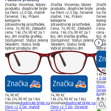
Podobné produkty
Značka: Visiomax; Název
Značka: Visiomax; Název
Značka: 
produktu: dioptrické brýle
produktu: dioptrické brýle
produktu:
na čtení +2,0 Dp, matně
na čtení +2,5 Dp, červené
na čtení
červené, 1 ks; Právní
matné, 1 ks; Právní
červené, 
kategorie:
kategorie:
kategori
zdravotnický prostředek;
zdravotnický prostředek;
zdravotn
Cena: 74,90 Kč; Základní
Cena: 74,90 Kč; Základní
Cena: 74
cena: 1 ks (74,90 Kč za 1
cena: 1 ks (74,90 Kč za 1
cena: 1 k
ks); dm značka grafika;
ks); dm značka grafika;
ks); dm 
Dostupnost: Status zelený
Dostupnost: Status zelený
Dostupno
Skladem, Status šedý
Skladem, Status šedý
Skladem,
Vybrat prodejnu dm
Vybrat prodejnu dm
Vybrat p
74,90 Kč
1 ks (74,
+ 0 další
Visiomax
čtení +1
červené,
ks
zdravo
74,90 Kč
74,90 Kč
1 ks (74,90 Kč za 1 ks)
1 ks (74,90 Kč za 1 ks)
Visiomax
dioptrické brýle na
Visiomax
dioptrické brýle na
Upoz
čtení +2,0 Dp, matně
čtení +2,5 Dp, červené