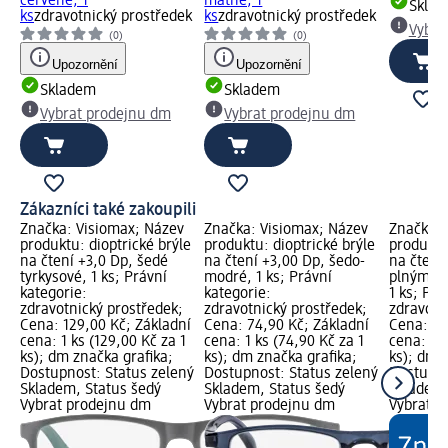
červené, 1
matné, 1
Skla
ks
zdravotnický prostředek
ks
zdravotnický prostředek
Vybra
(0)
(0)
Upozornění
Upozornění
Skladem
Skladem
Vybrat prodejnu dm
Vybrat prodejnu dm
Zákazníci také zakoupili
Značka: Visiomax; Název
Značka: Visiomax; Název
Značka: 
produktu: dioptrické brýle
produktu: dioptrické brýle
produktu:
na čtení +3,0 Dp, šedé
na čtení +3,00 Dp, šedo-
na čtení 
tyrkysové, 1 ks; Právní
modré, 1 ks; Právní
plnými 
kategorie:
kategorie:
1 ks; Prá
zdravotnický prostředek;
zdravotnický prostředek;
zdravotn
Cena: 129,00 Kč; Základní
Cena: 74,90 Kč; Základní
Cena: 24
cena: 1 ks (129,00 Kč za 1
cena: 1 ks (74,90 Kč za 1
cena: 1 k
ks); dm značka grafika;
ks); dm značka grafika;
ks); dm 
Dostupnost: Status zelený
Dostupnost: Status zelený
Dostupno
Skladem, Status šedý
Skladem, Status šedý
Skladem,
Vybrat prodejnu dm
Vybrat prodejnu dm
Vybrat p