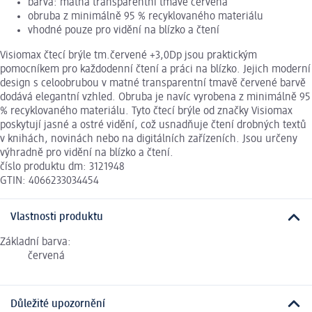
barva: matná transparentní tmavě červená
obruba z minimálně 95 % recyklovaného materiálu
vhodné pouze pro vidění na blízko a čtení
Visiomax čtecí brýle tm.červené +3,0Dp jsou praktickým
pomocníkem pro každodenní čtení a práci na blízko. Jejich moderní
design s celoobrubou v matné transparentní tmavě červené barvě
dodává elegantní vzhled. Obruba je navíc vyrobena z minimálně 95
% recyklovaného materiálu. Tyto čtecí brýle od značky Visiomax
poskytují jasné a ostré vidění, což usnadňuje čtení drobných textů
v knihách, novinách nebo na digitálních zařízeních. Jsou určeny
výhradně pro vidění na blízko a čtení.
číslo produktu dm: 3121948
GTIN: 4066233034454
Vlastnosti produktu
Základní barva:
červená
Důležité upozornění