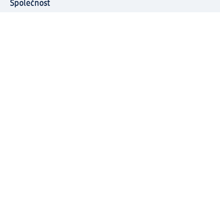
Společnost
O společnosti
Společenská odpovědnost
Kariéra
Press centrum
Svět dm
Platební možnosti
Spojte se s dm