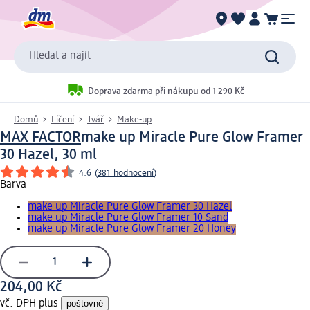
Hledat a najít
Doprava zdarma při nákupu od 1 290 Kč
Domů
Líčení
Tvář
Make-up
MAX FACTOR
make up Miracle Pure Glow Framer
30 Hazel, 30 ml
4.6
(
381 hodnocení
)
Barva
make up Miracle Pure Glow Framer 30 Hazel
make up Miracle Pure Glow Framer 10 Sand
make up Miracle Pure Glow Framer 20 Honey
204,00 Kč
vč. DPH plus
poštovné