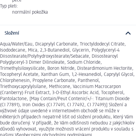
péče
Typ pleti:
normální pokožka
Složení
Aqua/Water/Eau, Dicaprylyl Carbonate, Trioctyldodecyl Citrate,
Isododecane, Mica, 2,3-Butanediol, Glycerin, Polyglyceryl-4
Diisostearate/Polyhydroxystearate/Sebacate, Diisostearoyl
Polyglyceryl-3 Dimer Dilinoleate, Sodium Chloride,
Trimethylsiloxysilicate, Boron Nitride, Disteardimonium Hectorite,
Tocopheryl Acetate, Xanthan Gum, 1,2-Hexanediol, Caprylyl Glycol,
Chlorphenesin, Propylene Carbonate, Panthenol,
Triethoxycaprylylsilane, Methicone, Vaccinium Macrocarpon
(Cranberry) Fruit Extract, 3-O-Ethyl Ascorbic Acid, Tocopherol,
Pantolactone, [May Contain/Peut Contenir/+/-: Titanium Dioxide
(CI 77891), Iron Oxides (CI 77491, CI 77492, CI 77499)] Složení a
výživové údaje uvedené v internetovém obchodě se může v
některých případech nepatrně lišit od složení produktu, který Vám
bude doručený. V případě, že Vám odlišnosti nebudou z jakýchkoliv
důvodů vyhovovat, využijte možnosti vrácení produktu v souladu s
našimi Všeobecnými obchodními podmínkami.