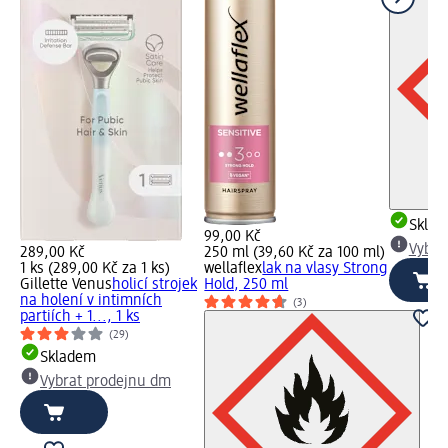
Skla
99,00 Kč
Vybra
289,00 Kč
250 ml (39,60 Kč za 100 ml)
1 ks (289,00 Kč za 1 ks)
wellaflex
lak na vlasy Strong
Gillette Venus
holicí strojek
Hold, 250 ml
na holení v intimních
(3)
partiích + 1..., 1 ks
(29)
Skladem
Vybrat prodejnu dm