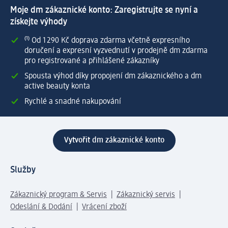
Moje dm zákaznické konto: Zaregistrujte se nyní a
získejte výhody
⁽¹⁾ Od 1 290 Kč doprava zdarma včetně expresního
doručení a expresní vyzvednutí v prodejně dm zdarma
pro registrované a přihlášené zákazníky
Spousta výhod díky propojení dm zákaznického a dm
active beauty konta
Rychlé a snadné nakupování
Vytvořit dm zákaznické konto
Služby
Zákaznický program & Servis
Zákaznický servis
Odeslání & Dodání
Vrácení zboží