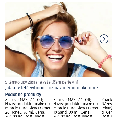
S těmito tipy zůstane vaše líčení perfektní
Skv
Jak se v létě vyhnout rozmazanému make-upu?
Ja
Podobné produkty
Značka: MAX FACTOR;
Značka: MAX FACTOR;
Značka:
Název produktu: make up
Název produktu: make up
Název pr
Miracle Pure Glow Framer
Miracle Pure Glow Framer
tekutý M
20 Honey, 30 ml; Cena:
10 Sand, 30 ml; Cena:
g; Cena:
204,00 Kč; Dostupnost:
204,00 Kč; Dostupnost:
Dostupno