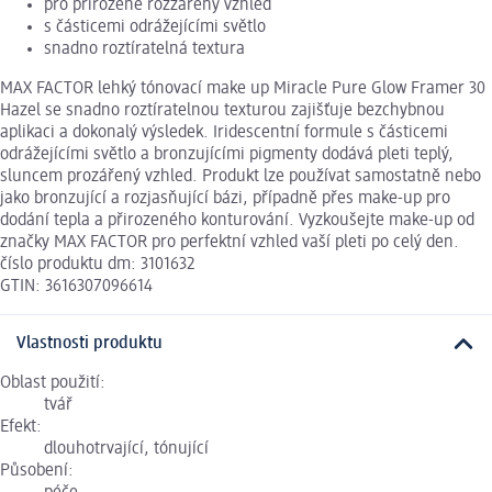
pro přirozeně rozzářený vzhled
s částicemi odrážejícími světlo
snadno roztíratelná textura
MAX FACTOR lehký tónovací make up Miracle Pure Glow Framer 30
Hazel se snadno roztíratelnou texturou zajišťuje bezchybnou
aplikaci a dokonalý výsledek. Iridescentní formule s částicemi
odrážejícími světlo a bronzujícími pigmenty dodává pleti teplý,
sluncem prozářený vzhled. Produkt lze používat samostatně nebo
jako bronzující a rozjasňující bázi, případně přes make-up pro
dodání tepla a přirozeného konturování. Vyzkoušejte make-up od
značky MAX FACTOR pro perfektní vzhled vaší pleti po celý den.
číslo produktu dm: 3101632
GTIN: 3616307096614
Vlastnosti produktu
Oblast použití:
tvář
Efekt:
dlouhotrvající, tónující
Působení: