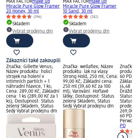
MAX FACTOR
make up
MAX FACTOR
make up
Miracle Pure Glow Framer
Miracle Pure Glow Framer
20 Honey, 30 ml
10 Sand, 30 ml
(396)
(282)
Skladem
Skladem
Vybrat prodejnu dm
Vybrat prodejnu dm
Zákazníci také zakoupili
Značka: Gillette Venus;
Značka: wellaflex; Název
Značka: 
Název produktu: holicí
produktu: lak na vlasy
produktu:
strojek na holení v
Strong Hold, 250 ml; Cena:
60 PD; C
intimních partiích + 1
99,00 Kč; Základní cena:
Základní
náhradní hlavice, 1 ks;
250 ml (39,60 Kč za 100
(4,48 Kč 
Cena: 289,00 Kč; Základní
ml); Varování: Hořlavé
Dráždivé
cena: 1 ks (289,00 Kč za 1
látky; Dostupnost: Status
Status z
ks); Dostupnost: Status
zelený Skladem, Status
Status š
zelený Skladem, Status
šedý Vybrat prodejnu dm
prodejn
šedý Vybrat prodejnu dm
269,00 K
60 PD (4
Perwoll
p
PD