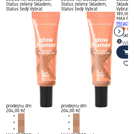
Status zelený Skladem,
Status zelený Skladem,
Skladem,
Status šedý Vybrat
Status šedý Vybrat
Vybrat p
189,00 K
MAX FA
Miracle 
Skla
Vybra
prodejnu dm
prodejnu dm
204,00 Kč
204,00 Kč