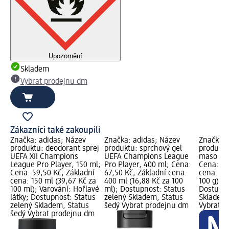
Upozornění
Skladem
Vybrat prodejnu dm
Zákazníci také zakoupili
Značka: adidas; Název
Značka: adidas; Název
Značka:
produktu: deodorant sprej
produktu: sprchový gel
produktu
UEFA XII Champions
UEFA Champions League
maso suš
League Pro Player, 150 ml;
Pro Player, 400 ml; Cena:
Cena: 79
Cena: 59,50 Kč; Základní
67,50 Kč; Základní cena:
cena: 20
cena: 150 ml (39,67 Kč za
400 ml (16,88 Kč za 100
100 g); N
100 ml); Varování: Hořlavé
ml); Dostupnost: Status
Dostupno
látky; Dostupnost: Status
zelený Skladem, Status
Skladem,
zelený Skladem, Status
šedý Vybrat prodejnu dm
Vybrat p
šedý Vybrat prodejnu dm