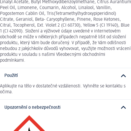
Linalyl Acetate, Butyl Methoxydibenzoylmethane, Citrus Aurantium
Peel Oil, Limonene, Coumarin, Alcohol, Linalool, Vanillin,
Pogostemon Cablin Oil, Tris(Tetramethylhydroxypiperidinol)
Citrate, Geraniol, Beta- Caryophyllene, Pinene, Rose Ketones,
Citral, Tocopherol, Ext. Violet 2 (CI 60730), Yellow 5 (CI 19140), Blue
1 (CI 42090). Složení a výživové údaje uvedené v internetovém
obchodě se může v některých případech nepatrně lišit od složení
produktu, který Vám bude doručený. V případě, že Vám odlišnosti
nebudou z jakýchkoliv důvodů vyhovovat, využijte možnosti vrácení
produktu v souladu s našimi Všeobecnými obchodními
podmínkami.
Použití
Aplikujte na tělo v dostatečné vzdálenosti. Vyhněte se kontaktu s
očima.
Upozornění o nebezpečnosti