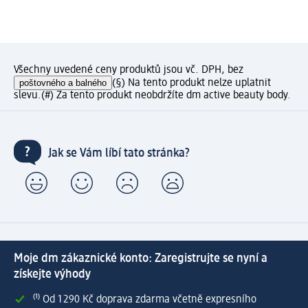
Všechny uvedené ceny produktů jsou vč. DPH, bez
poštovného a balného
(§) Na tento produkt nelze uplatnit
slevu.
(#) Za tento produkt neobdržíte dm active beauty body.
Jak se Vám líbí tato stránka?
Moje dm zákaznické konto: Zaregistrujte se nyní a
získejte výhody
⁽¹⁾ Od 1 290 Kč doprava zdarma včetně expresního