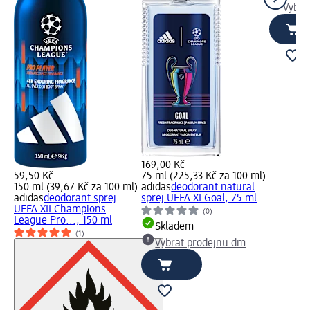
Vybra
169,00 Kč
59,50 Kč
75 ml (225,33 Kč za 100 ml)
150 ml (39,67 Kč za 100 ml)
adidas
deodorant natural
adidas
deodorant sprej
sprej UEFA XI Goal, 75 ml
UEFA XII Champions
(0)
League Pro..., 150 ml
Skladem
(1)
Vybrat prodejnu dm