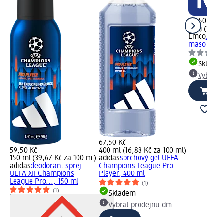
79,50 Kč
20 g (397
Emco
Jim
maso suš
Skla
Vybra
67,50 Kč
59,50 Kč
400 ml (16,88 Kč za 100 ml)
150 ml (39,67 Kč za 100 ml)
adidas
sprchový gel UEFA
adidas
deodorant sprej
Champions League Pro
UEFA XII Champions
Player, 400 ml
League Pro..., 150 ml
(1)
(1)
Skladem
Vybrat prodejnu dm