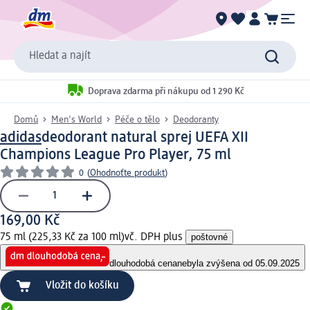
Hledat a najít
Doprava zdarma při nákupu od 1 290 Kč
Domů
Men's World
Péče o tělo
Deodoranty
adidas
deodorant natural sprej UEFA XII
Champions League Pro Player, 75 ml
0
(
Ohodnoťte produkt
)
169,00 Kč
75 ml (225,33 Kč za 100 ml)
vč. DPH plus
poštovné
dlouhodobá cena
nebyla zvýšena od 05.09.2025
Vložit do košíku