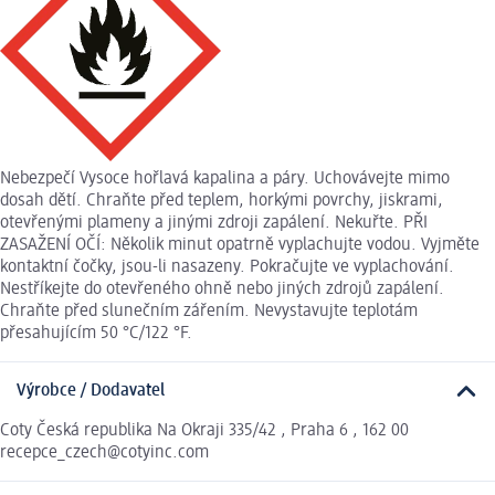
Nebezpečí Vysoce hořlavá kapalina a páry. Uchovávejte mimo
dosah dětí. Chraňte před teplem, horkými povrchy, jiskrami,
otevřenými plameny a jinými zdroji zapálení. Nekuřte. PŘI
ZASAŽENÍ OČÍ: Několik minut opatrně vyplachujte vodou. Vyjměte
kontaktní čočky, jsou-li nasazeny. Pokračujte ve vyplachování.
Nestříkejte do otevřeného ohně nebo jiných zdrojů zapálení.
Chraňte před slunečním zářením. Nevystavujte teplotám
přesahujícím 50 °C/122 °F.
Výrobce / Dodavatel
Coty Česká republika Na Okraji 335/42 , Praha 6 , 162 00
recepce_czech@cotyinc.com