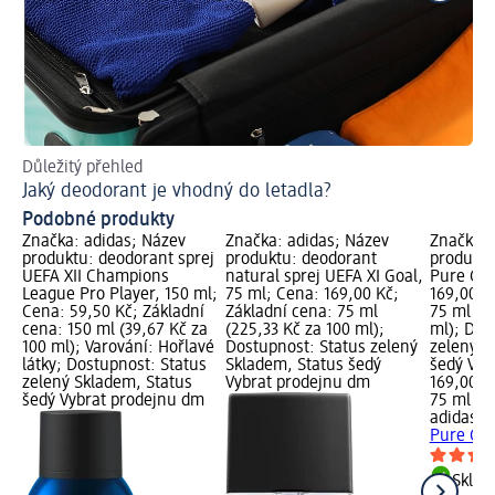
Důležitý přehled
Ins
Jaký deodorant je vhodný do letadla?
Co
Podobné produkty
Značka: adidas; Název
Značka: adidas; Název
Značka: 
produktu: deodorant sprej
produktu: deodorant
produktu
UEFA XII Champions
natural sprej UEFA XI Goal,
Pure Gam
League Pro Player, 150 ml;
75 ml; Cena: 169,00 Kč;
169,00 K
Cena: 59,50 Kč; Základní
Základní cena: 75 ml
75 ml (2
cena: 150 ml (39,67 Kč za
(225,33 Kč za 100 ml);
ml); Dos
100 ml); Varování: Hořlavé
Dostupnost: Status zelený
zelený S
látky; Dostupnost: Status
Skladem, Status šedý
šedý Vyb
zelený Skladem, Status
Vybrat prodejnu dm
169,00 K
šedý Vybrat prodejnu dm
75 ml (2
adidas
de
Pure Ga
Skla