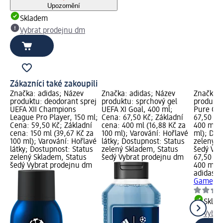
Upozornění
Skladem
Vybrat prodejnu dm
Zákazníci také zakoupili
Značka: adidas; Název
Značka: adidas; Název
Značka: 
produktu: deodorant sprej
produktu: sprchový gel
produktu
UEFA XII Champions
UEFA XI Goal, 400 ml;
Pure Gam
League Pro Player, 150 ml;
Cena: 67,50 Kč; Základní
67,50 Kč
Cena: 59,50 Kč; Základní
cena: 400 ml (16,88 Kč za
400 ml (
cena: 150 ml (39,67 Kč za
100 ml); Varování: Hořlavé
ml); Dos
100 ml); Varování: Hořlavé
látky; Dostupnost: Status
zelený S
látky; Dostupnost: Status
zelený Skladem, Status
šedý Vyb
zelený Skladem, Status
šedý Vybrat prodejnu dm
67,50 Kč
šedý Vybrat prodejnu dm
400 ml (
adidas
sp
Game, 4
Skla
Vybra