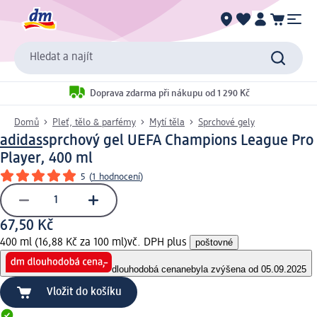
Hledat a najít
Doprava zdarma při nákupu od 1 290 Kč
Domů
Pleť, tělo & parfémy
Mytí těla
Sprchové gely
adidas
sprchový gel UEFA Champions League Pro
Player, 400 ml
5
(
1 hodnocení
)
67,50 Kč
400 ml (16,88 Kč za 100 ml)
vč. DPH plus
poštovné
dlouhodobá cena
nebyla zvýšena od 05.09.2025
Vložit do košíku