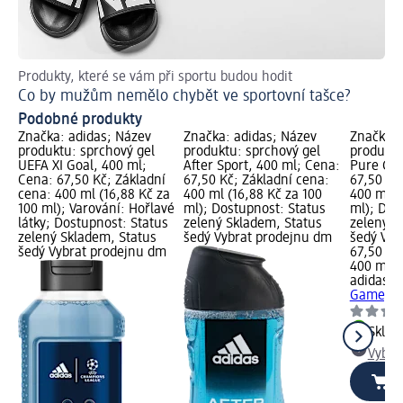
Produkty, které se vám při sportu budou hodit
Zá
Co by mužům nemělo chybět ve sportovní tašce?
Ja
Podobné produkty
Značka: adidas; Název
Značka: adidas; Název
Značka: 
produktu: sprchový gel
produktu: sprchový gel
produktu
UEFA XI Goal, 400 ml;
After Sport, 400 ml; Cena:
Pure Gam
Cena: 67,50 Kč; Základní
67,50 Kč; Základní cena:
67,50 Kč
cena: 400 ml (16,88 Kč za
400 ml (16,88 Kč za 100
400 ml (
100 ml); Varování: Hořlavé
ml); Dostupnost: Status
ml); Dos
látky; Dostupnost: Status
zelený Skladem, Status
zelený S
zelený Skladem, Status
šedý Vybrat prodejnu dm
šedý Vyb
šedý Vybrat prodejnu dm
67,50 Kč
400 ml (
adidas
sp
Game, 4
Skla
Vybra