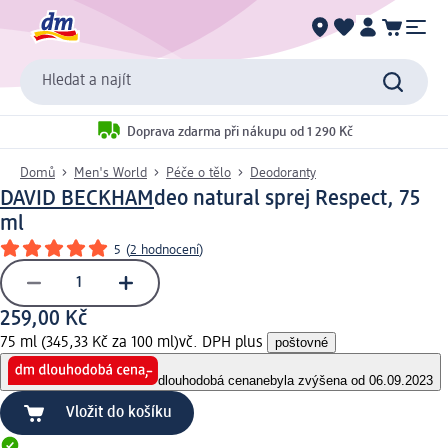
Hledat a najít
Doprava zdarma při nákupu od 1 290 Kč
Domů
Men's World
Péče o tělo
Deodoranty
DAVID BECKHAM
deo natural sprej Respect, 75
ml
5
(
2 hodnocení
)
259,00 Kč
75 ml (345,33 Kč za 100 ml)
vč. DPH plus
poštovné
dlouhodobá cena
nebyla zvýšena od 06.09.2023
Vložit do košíku