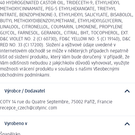
40 HYDROGENATED CASTOR OIL, TRIDECETH-9, ETHYLHEXYL
METHOXYCINNAMATE, PEG-5 ETHYLHEXANOATE, TRIETHYL
NITRATE, BENZOPHENONE-3, ETHYLHEXYL SALICYLATE, BISABOLOL,
BUTYL METHOXYDIBENZOYLMETHANE, ETHYLHEXYLGLYCERIN,
LINALOOL, CITRONELLOL, COUMARIN, LIMONENE, PROPYLENE
GLYCOL, FARNESOL, GERANIOL, CITRAL, BHT, TOCOPHEROL, EXT.
D&C VIOLET NO. 2 (CI 60730), FD&C YELLOW NO. 5 (CI 19140), D&C
RED NO. 33 (CI 17200). Složení a výživové údaje uvedené v
internetovém obchodě se může v některých případech nepatrně
lišit od složení produktu, který Vám bude doručený. V případě, že
Vám odlišnosti nebudou z jakýchkoliv důvodů vyhovovat, využijte
možnosti vrácení produktu v souladu s našimi Všeobecnými
obchodními podmínkami.
Výrobce / Dodavatel
COTY 14 rue du Quatre Septembre, 75002 Paříž, Francie
recepce_czech@cotyinc.com
Vyrobeno v
Španělsko