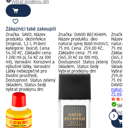
Vybrat prodejnu dm
Zákazníci také zakoupili
Značka: SAVO; Název
Značka: DAVID BECKHAM;
Značka:
produktu: dezinfekce
Název produktu: deo
Název pr
Original, 1,2 l; Právní
natural sprej Bold Instinct,
natural s
kategorie: biocid; Cena:
75 ml; Cena: 259,00 Kč;
75 ml; C
54,50 Kč; Základní cena:
Základní cena: 75 ml
Základní
1 200 ml (4,54 Kč za 100
(345,33 Kč za 100 ml);
(345,33 K
ml); Varování: Korozivní a
Dostupnost: Status zelený
Dostupno
výbušné látky, Varování:
Skladem, Status šedý
Skladem,
Látky nebezpečné pro
Vybrat prodejnu dm
Vybrat p
životní prostředí;
259,00 K
Dostupnost: Status zelený
75 ml (3
Skladem, Status šedý
DAVID B
Vybrat prodejnu dm
natural s
75 ml
Skla
Vybra