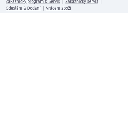
Zákaznický program & Servis
Zákaznický servis
Odeslání & Dodání
Vrácení zboží
Společnost
O společnosti
Společenská odpovědnost
Kariéra
Press centrum
Svět dm
Platební možnosti