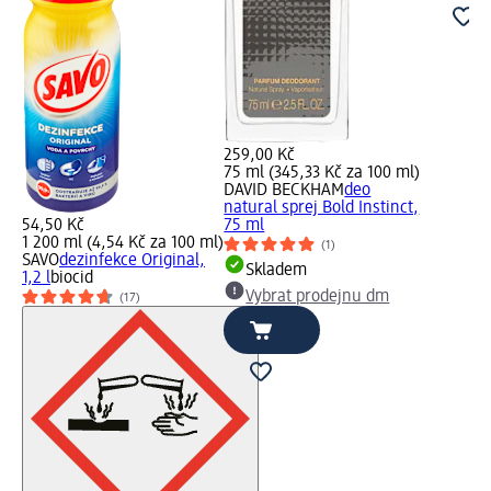
259,00 Kč
75 ml (345,33 Kč za 100 ml)
DAVID BECKHAM
deo
natural sprej Bold Instinct,
54,50 Kč
75 ml
1 200 ml (4,54 Kč za 100 ml)
(1)
SAVO
dezinfekce Original,
Skladem
1,2 l
biocid
Vybrat prodejnu dm
(17)