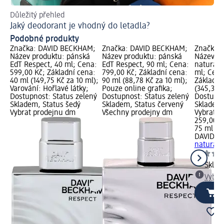
Důležitý přehled
Ins
Jaký deodorant je vhodný do letadla?
Co
Podobné produkty
Značka: DAVID BECKHAM;
Značka: DAVID BECKHAM;
Značka:
Název produktu: pánská
Název produktu: pánská
Název pr
EdT Respect, 40 ml; Cena:
EdT Respect, 90 ml; Cena:
natural s
599,00 Kč; Základní cena:
799,00 Kč; Základní cena:
ml; Cena
40 ml (149,75 Kč za 10 ml);
90 ml (88,78 Kč za 10 ml);
Základní
Varování: Hořlavé látky;
Pouze online grafika;
(345,33 K
Dostupnost: Status zelený
Dostupnost: Status zelený
Dostupno
Skladem, Status šedý
Skladem, Status červený
Skladem,
Vybrat prodejnu dm
Všechny prodejny dm
Vybrat p
259,00 K
75 ml (3
DAVID B
natural s
Skla
Vybra