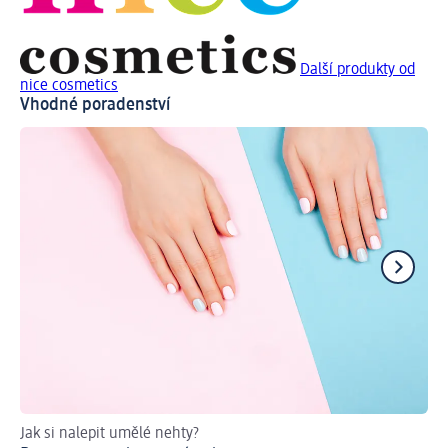
Další produkty od
nice cosmetics
Vhodné poradenství
Jak si nalepit umělé nehty?
Ra