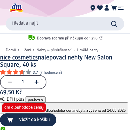
Hledat a najít
Doprava zdarma při nákupu od 1 290 Kč
Domů
Líčení
Nehty & příslušenství
Umělé nehty
nice cosmetics
nalepovací nehty New Salon
Square, 40 ks
3.7
(
7 hodnocení
)
69,50 Kč
vč. DPH plus
poštovné
dlouhodobá cena
nebyla zvýšena od 14.05.2026
Vložit do košíku