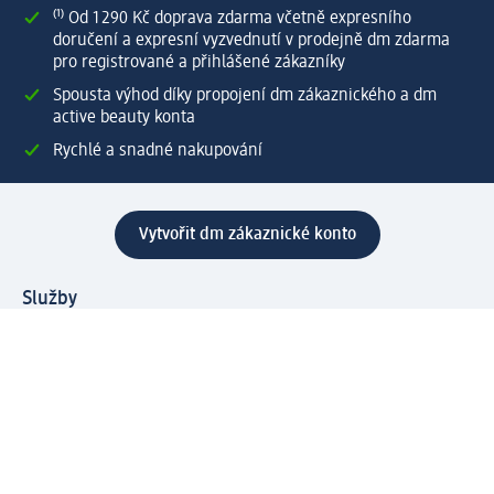
⁽¹⁾ Od 1 290 Kč doprava zdarma včetně expresního
doručení a expresní vyzvednutí v prodejně dm zdarma
pro registrované a přihlášené zákazníky
Spousta výhod díky propojení dm zákaznického a dm
active beauty konta
Rychlé a snadné nakupování
Vytvořit dm zákaznické konto
Služby
Zákaznický program & Servis
Zákaznický servis
Odeslání & Dodání
Vrácení zboží
Společnost
O společnosti
Společenská odpovědnost
Kariéra