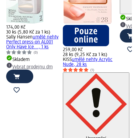
Skla
Vybra
174,00 Kč
30 ks (5,80 Kč za 1 ks)
Sally Hansen
umělé nehty
Perfect press-on AL001
Only Have Ice..., 1 ks
259,00 Kč
(0)
28 ks (9,25 Kč za 1 ks)
Skladem
KISS
umělé nehty Acrylic
Nude, 28 ks
Vybrat prodejnu dm
(1)