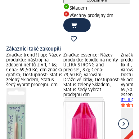
Upozornění
Skladem
Všechny prodejny dm
Zákazníci také zakoupili
Značka: trend !t up; Název
Značka: essence; Název
Značka: 
produktu: nástroj na
produktu: lepidlo na nehty
produktu
zdobení nehtů 2 v 1, 1 ks;
ULTRA STRONG and
fix it!, 
Cena: 69,50 Kč; dm značka
precise!, 8 g; Cena:
Varování:
grafika; Dostupnost: Status
79,50 Kč; Varování:
Dostupno
zelený Skladem, Status
Dráždivé látky; Dostupnost:
Skladem,
šedý Vybrat prodejnu dm
Status zelený Skladem,
Vybrat p
Status šedý Vybrat
69,50 Kč
prodejnu dm
essence
it!, 8 g