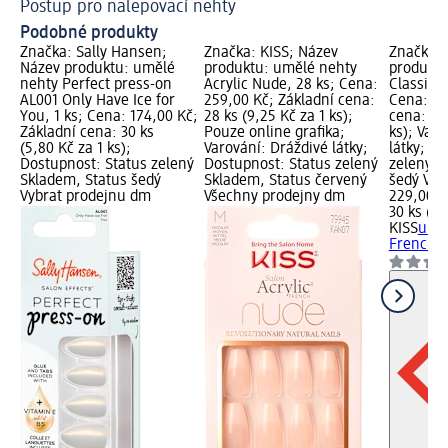
Postup pro nalepovací nehty
Ja
Podobné produkty
Značka: Sally Hansen;
Značka: KISS; Název
Značka: 
Název produktu: umělé
produktu: umělé nehty
produktu
nehty Perfect press-on
Acrylic Nude, 28 ks; Cena:
Classic F
AL001 Only Have Ice for
259,00 Kč; Základní cena:
Cena: 22
You, 1 ks; Cena: 174,00 Kč;
28 ks (9,25 Kč za 1 ks);
cena: 30 
Základní cena: 30 ks
Pouze online grafika;
ks); Var
(5,80 Kč za 1 ks);
Varování: Dráždivé látky;
látky; D
Dostupnost: Status zelený
Dostupnost: Status zelený
zelený S
Skladem, Status šedý
Skladem, Status červený
šedý Vyb
Vybrat prodejnu dm
Všechny prodejny dm
229,00 K
30 ks (7,
KISS
uměl
French, 