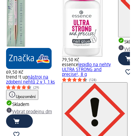
Skla
Vybra
79,50 Kč
essence
lepidlo na nehty
ULTRA STRONG and
69,50 Kč
precise!, 8 g
trend !t up
nástroj na
(128)
zdobení nehtů 2 v 1, 1 ks
(29)
Upozornění
Skladem
Vybrat prodejnu dm