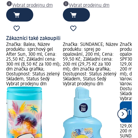
Vybrat prodejnu dm
Vybrat prodejnu dm
Zákazníci také zakoupili
Značka: Balea; Název
Značka: SUNDANCE; Název
Značka:
produktu: sprchový gel
produktu: sprej po
produktu
After Sun, 300 ml; Cena:
opalování, 200 ml; Cena:
opalován
25,50 Kč; Základní cena:
59,50 Kč; Základní cena:
SPF30, 2
300 ml (8,50 Kč za 100 ml);
200 ml (29,75 Kč za 100
129,00 K
dm značka grafika;
ml); dm značka grafika;
200 ml (
Dostupnost: Status zelený
Dostupnost: Status zelený
ml); dm 
Skladem, Status šedý
Skladem, Status šedý
Varování:
Vybrat prodejnu dm
Vybrat prodejnu dm
Varování:
Dostupno
Skladem,
Vybrat p
129,00 K
200 ml (
SUNDAN