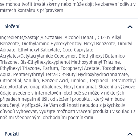
se mohou tvořit trvalé skvrny nebo může dojít ke zbarvení oděvu v
místech kontaktu s přípravkem.
Složení
Ingredients/Sastojci/Cъставки: Alcohol Denat., C12-15 Alkyl
Benzoate, Diethylamino Hydroxybenzoyl Hexyl Benzoate, Dibutyl
Adipate, Ethylhexyl Salicylate, Coco-Caprylate,
Acrylates/Octylacrylamide Copolymer, Diethylhexyl Butamido
Triazone, Bis-Ethylhexyloxyphenol Methoxyphenyl Triazine,
Ethylhexyl Triazone, Parfum, Tocopheryl Acetate, Tocopherol,
Aqua, Pentaerythrityl Tetra-Di-t-Butyl Hydroxyhydrocinnamate,
Citronellol, Vanillin, Benzoic Acid, Linalool, Terpineol, Tetramethyl
Acetyloctahydronaphthalenes, Hexyl Cinnamal. Složení a výživové
údaje uvedené v internetovém obchodě se může v některých
případech nepatrně lišit od složení produktu, který Vám bude
doručený. V případě, že Vám odlišnosti nebudou z jakýchkoliv
důvodů vyhovovat, využijte možnosti vrácení produktu v souladu s
našimi Všeobecnými obchodními podmínkami.
Použití