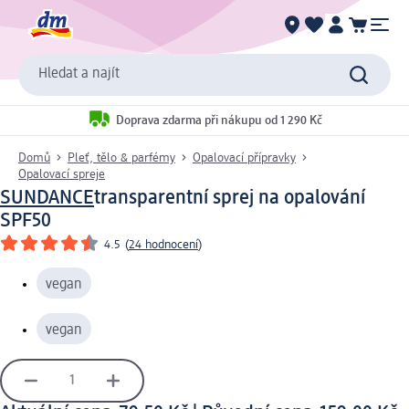
Hledat a najít
Doprava zdarma při nákupu od 1 290 Kč
Domů
Pleť, tělo & parfémy
Opalovací přípravky
Opalovací spreje
SUNDANCE
transparentní sprej na opalování
SPF50
4.5
(
24 hodnocení
)
vegan
vegan