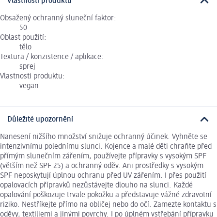
Vlastnosti produktu
Obsažený ochranný sluneční faktor:
50
Oblast použití:
tělo
Textura / konzistence / aplikace:
sprej
Vlastnosti produktu:
vegan
Důležité upozornění
Nanesení nižšího množství snižuje ochranný účinek. Vyhněte se
intenzivnímu polednímu slunci. Kojence a malé děti chraňte před
přímým slunečním zářením, používejte přípravky s vysokým SPF
(větším než SPF 25) a ochranný oděv. Ani prostředky s vysokým
SPF neposkytují úplnou ochranu před UV zářením. I přes použití
opalovacích přípravků nezůstávejte dlouho na slunci. Každé
opalování poškozuje trvale pokožku a představuje vážné zdravotní
riziko. Nestříkejte přímo na obličej nebo do očí. Zamezte kontaktu s
oděvy, textiliemi a jinými povrchy. I po úplném vstřebání přípravku