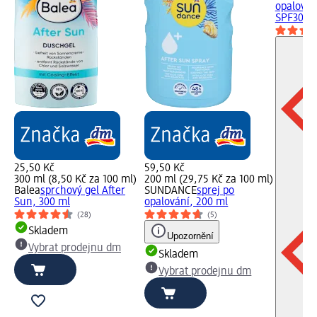
opalován
SPF30, 2
25,50 Kč
59,50 Kč
300 ml (8,50 Kč za 100 ml)
200 ml (29,75 Kč za 100 ml)
Balea
sprchový gel After
SUNDANCE
sprej po
Sun, 300 ml
opalování, 200 ml
(28)
(5)
Skladem
Upozornění
Vybrat prodejnu dm
Skladem
Vybrat prodejnu dm