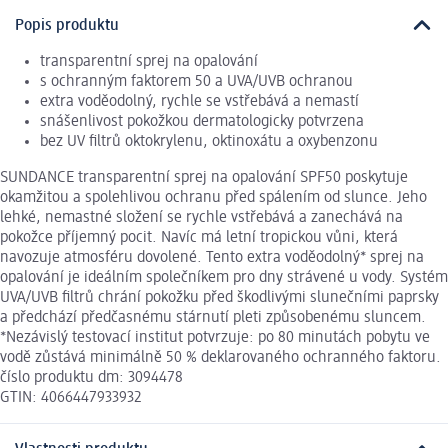
Popis produktu
transparentní sprej na opalování
s ochranným faktorem 50 a UVA/UVB ochranou
extra voděodolný, rychle se vstřebává a nemastí
snášenlivost pokožkou dermatologicky potvrzena
bez UV filtrů oktokrylenu, oktinoxátu a oxybenzonu
SUNDANCE transparentní sprej na opalování SPF50 poskytuje
okamžitou a spolehlivou ochranu před spálením od slunce. Jeho
lehké, nemastné složení se rychle vstřebává a zanechává na
pokožce příjemný pocit. Navíc má letní tropickou vůni, která
navozuje atmosféru dovolené. Tento extra voděodolný* sprej na
opalování je ideálním společníkem pro dny strávené u vody. Systém
UVA/UVB filtrů chrání pokožku před škodlivými slunečními paprsky
a předchází předčasnému stárnutí pleti způsobenému sluncem.
*Nezávislý testovací institut potvrzuje: po 80 minutách pobytu ve
vodě zůstává minimálně 50 % deklarovaného ochranného faktoru.
číslo produktu dm: 3094478
GTIN: 4066447933932