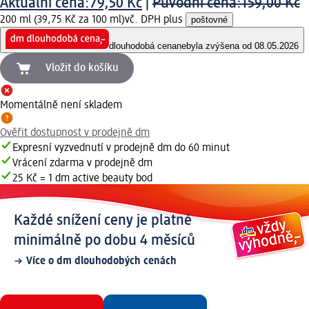
Aktuální cena:
79,50 Kč
|
Původní cena:
159,00 Kč
200 ml (39,75 Kč za 100 ml)
vč. DPH plus
poštovné
dlouhodobá cena
nebyla zvýšena od 08.05.2026
Vložit do košíku
Momentálně není skladem
Ověřit dostupnost v prodejně dm
Expresní vyzvednutí v prodejně dm do 60 minut
Vrácení zdarma v prodejně dm
25 Kč = 1 dm active beauty bod
Každé snížení ceny je platné
minimálně po dobu 4 měsíců
Více o dm dlouhodobých cenách