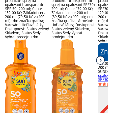
produktu: sprej na
produktu: transparentní
produktu
opalování transparentní
sprej na opalování SPF50+,
opalován
SPF 50, 200 ml; Cena:
200 ml; Cena: 179,00 Kč;
SPF30, 2
159,00 Kč; Základní cena:
Základní cena: 200 ml
129,00 K
200 ml (79,50 Kč za 100
(89,50 Kč za 100 ml); dm
200 ml (
ml); dm značka grafika;
značka grafika; Varování:
ml); dm 
Varování: Hořlavé látky;
Hořlavé látky; Dostupnost:
Varování:
Dostupnost: Status zelený
Status zelený Skladem,
Varování:
Skladem, Status šedý
Status šedý Vybrat
Dostupno
Vybrat prodejnu dm
prodejnu dm
Skladem,
Vybrat p
129,00 K
200 ml (
SUNDAN
opalován
SPF30, 2