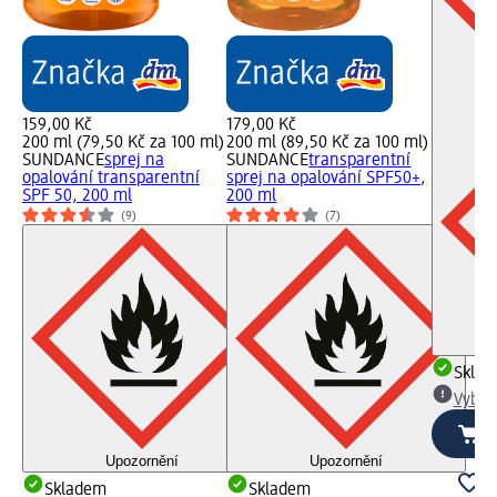
159,00 Kč
179,00 Kč
200 ml (79,50 Kč za 100 ml)
200 ml (89,50 Kč za 100 ml)
SUNDANCE
sprej na
SUNDANCE
transparentní
opalování transparentní
sprej na opalování SPF50+,
SPF 50, 200 ml
200 ml
(9)
(7)
Skla
Vybra
Upozornění
Upozornění
Skladem
Skladem