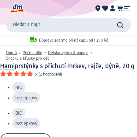
Hledat a najít
Doprava zdarma při nákupu od 1 290 Kč
Domů
Péče o dítě
Dětská výživa & nápoje
Snacky a křupky pro děti
Hami
prstýnky s příchutí mrkev, rajče, dýně, 20 g
5
(
2 hodnocení
)
BIO
bezlepkový
BIO
bezlepkový