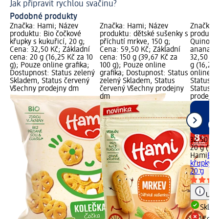
Jak připravit rychlou svačinu?
Ze
Podobné produkty
Značka: Hami; Název
Značka: Hami; Název
Značka: 
produktu: Bio čočkové
produktu: dětské sušenky s
produktu
křupky s kukuřicí, 20 g;
příchutí mrkve, 150 g;
Quinoa k
Cena: 32,50 Kč; Základní
Cena: 59,50 Kč; Základní
ananasu,
cena: 20 g (16,25 Kč za 10
cena: 150 g (39,67 Kč za
32,50 Kč
g); Pouze online grafika;
100 g); Pouze online
g (16,25 
Dostupnost: Status zelený
grafika; Dostupnost: Status
online g
Skladem, Status červený
zelený Skladem, Status
Status z
Všechny prodejny dm
červený Všechny prodejny
Status č
dm
prodejn
32,50 Kč
20 g (16,
Hami
Bio
křupky s
20 g
Upoz
Skla