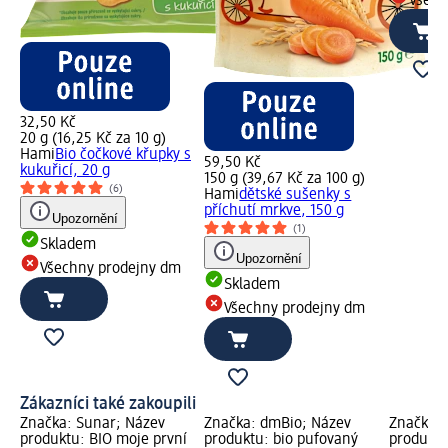
Všech
32,50 Kč
20 g (16,25 Kč za 10 g)
Hami
Bio čočkové křupky s
59,50 Kč
kukuřicí, 20 g
150 g (39,67 Kč za 100 g)
(6)
Hami
dětské sušenky s
příchutí mrkve, 150 g
Upozornění
(1)
Skladem
Upozornění
Všechny prodejny dm
Skladem
Všechny prodejny dm
Zákazníci také zakoupili
Značka: Sunar; Název
Značka: dmBio; Název
Značka: 
produktu: BIO moje první
produktu: bio pufovaný
produktu