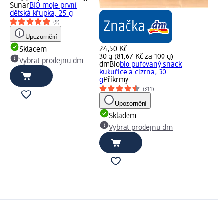
Sunar
BIO moje první
dětská křupka, 25 g
(9)
Upozornění
24,50 Kč
Skladem
30 g (81,67 Kč za 100 g)
Vybrat prodejnu dm
dmBio
bio pufovaný snack
kukuřice a cizrna, 30
g
Příkrmy
(311)
Upozornění
Skladem
Vybrat prodejnu dm