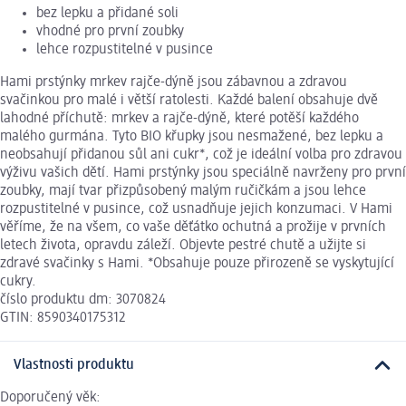
bez lepku a přidané soli
vhodné pro první zoubky
lehce rozpustitelné v pusince
Hami prstýnky mrkev rajče-dýně jsou zábavnou a zdravou
svačinkou pro malé i větší ratolesti. Každé balení obsahuje dvě
lahodné příchutě: mrkev a rajče-dýně, které potěší každého
malého gurmána. Tyto BIO křupky jsou nesmažené, bez lepku a
neobsahují přidanou sůl ani cukr*, což je ideální volba pro zdravou
výživu vašich dětí. Hami prstýnky jsou speciálně navrženy pro první
zoubky, mají tvar přizpůsobený malým ručičkám a jsou lehce
rozpustitelné v pusince, což usnadňuje jejich konzumaci. V Hami
věříme, že na všem, co vaše děťátko ochutná a prožije v prvních
letech života, opravdu záleží. Objevte pestré chutě a užijte si
zdravé svačinky s Hami. *Obsahuje pouze přirozeně se vyskytující
cukry.
číslo produktu dm: 3070824
GTIN: 8590340175312
Vlastnosti produktu
Doporučený věk: