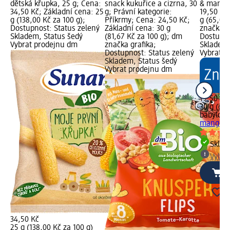
dětská křupka, 25 g; Cena:
snack kukuřice a cizrna, 30
& mango,
34,50 Kč; Základní cena: 25
g; Právní kategorie:
19,50 Kč
g (138,00 Kč za 100 g);
Příkrmy; Cena: 24,50 Kč;
g (65,00
Dostupnost: Status zelený
Základní cena: 30 g
značka g
Skladem, Status šedý
(81,67 Kč za 100 g); dm
Dostupno
Vybrat prodejnu dm
značka grafika;
Skladem,
Dostupnost: Status zelený
Vybrat p
Skladem, Status šedý
Vybrat prodejnu dm
19,50 Kč
30 g (65,
babylove
mango, 
Skla
Vybra
34,50 Kč
25 g (138,00 Kč za 100 g)