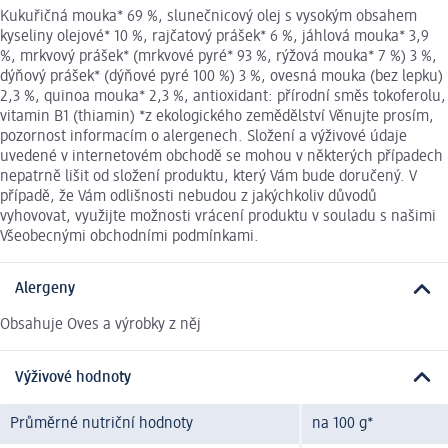
Kukuřičná mouka* 69 %, slunečnicový olej s vysokým obsahem
kyseliny olejové* 10 %, rajčatový prášek* 6 %, jáhlová mouka* 3,9
%, mrkvový prášek* (mrkvové pyré* 93 %, rýžová mouka* 7 %) 3 %,
dýňový prášek* (dýňové pyré 100 %) 3 %, ovesná mouka (bez lepku)
2,3 %, quinoa mouka* 2,3 %, antioxidant: přírodní směs tokoferolu,
vitamin B1 (thiamin) *z ekologického zemědělství Věnujte prosím,
pozornost informacím o alergenech. Složení a výživové údaje
uvedené v internetovém obchodě se mohou v některých případech
nepatrně lišit od složení produktu, který Vám bude doručený. V
případě, že Vám odlišnosti nebudou z jakýchkoliv důvodů
vyhovovat, využijte možnosti vrácení produktu v souladu s našimi
Všeobecnými obchodními podmínkami.
Alergeny
Obsahuje Oves a výrobky z něj
Výživové hodnoty
Průměrné nutriční hodnoty
na 100 g*