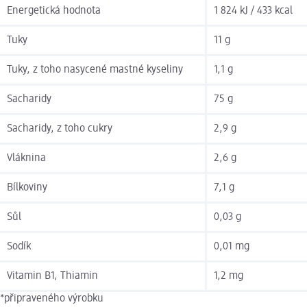
Energetická hodnota
1 824 kJ / 433 kcal
Tuky
11 g
Tuky, z toho nasycené mastné kyseliny
1,1 g
Sacharidy
75 g
Sacharidy, z toho cukry
2,9 g
Vláknina
2,6 g
Bílkoviny
7,1 g
Sůl
0,03 g
Sodík
0,01 mg
Vitamin B1, Thiamin
1,2 mg
*připraveného výrobku