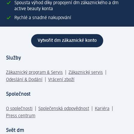
Spousta výhod díky propojení dm zákaznického a dm
active beauty konta
Rychlé a snadné nakupování
Vytvořit dm zákaznické konto
Služby
Zákaznický program & Servis
Zákaznický servis
Odeslání & Dodání
Vrácení zboží
Společnost
O společnosti
Společenská odpovědnost
Kariéra
Press centrum
Svět dm