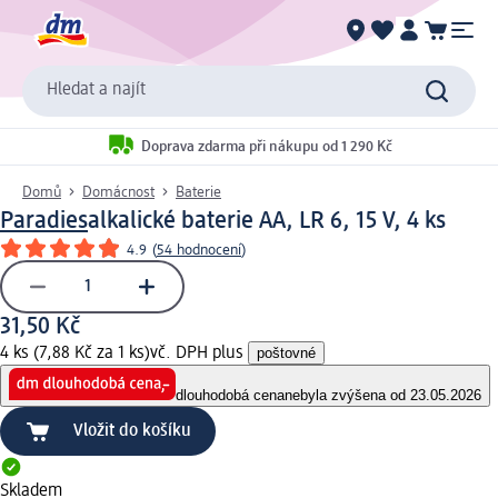
Hledat a najít
Doprava zdarma při nákupu od 1 290 Kč
Domů
Domácnost
Baterie
Paradies
alkalické baterie AA, LR 6, 15 V, 4 ks
4.9
(
54 hodnocení
)
31,50 Kč
4 ks (7,88 Kč za 1 ks)
vč. DPH plus
poštovné
dlouhodobá cena
nebyla zvýšena od 23.05.2026
Vložit do košíku
Skladem