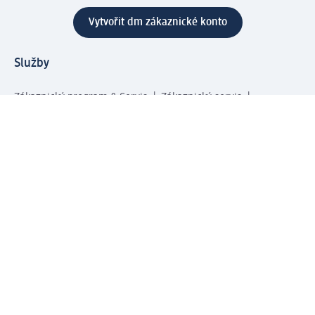
Vytvořit dm zákaznické konto
Služby
Zákaznický program & Servis
Zákaznický servis
Odeslání & Dodání
Vrácení zboží
Společnost
O společnosti
Společenská odpovědnost
Kariéra
Press centrum
Svět dm