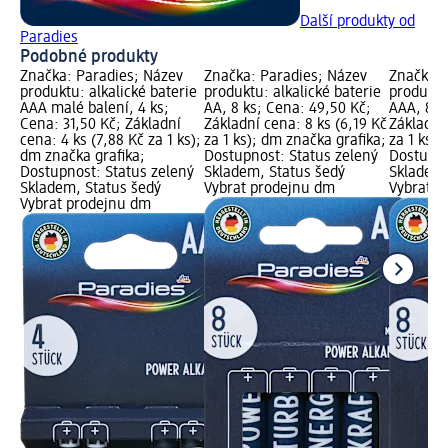
Další produkty od
Paradies
Podobné produkty
Značka: Paradies; Název
Značka: Paradies; Název
Značka: 
produktu: alkalické baterie
produktu: alkalické baterie
produktu:
AAA malé balení, 4 ks;
AA, 8 ks; Cena: 49,50 Kč;
AAA, 8 k
Cena: 31,50 Kč; Základní
Základní cena: 8 ks (6,19 Kč
Základní 
cena: 4 ks (7,88 Kč za 1 ks);
za 1 ks); dm značka grafika;
za 1 ks);
dm značka grafika;
Dostupnost: Status zelený
Dostupno
Dostupnost: Status zelený
Skladem, Status šedý
Skladem,
Skladem, Status šedý
Vybrat prodejnu dm
Vybrat p
Vybrat prodejnu dm