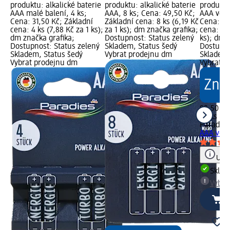
produktu: alkalické baterie
produktu: alkalické baterie
produktu:
AAA malé balení, 4 ks;
AAA, 8 ks; Cena: 49,50 Kč;
AAA velké
Cena: 31,50 Kč; Základní
Základní cena: 8 ks (6,19 Kč
Cena: 89
cena: 4 ks (7,88 Kč za 1 ks);
za 1 ks); dm značka grafika;
cena: 20 
dm značka grafika;
Dostupnost: Status zelený
ks); dm 
Dostupnost: Status zelený
Skladem, Status šedý
Dostupno
Skladem, Status šedý
Vybrat prodejnu dm
Skladem,
Vybrat prodejnu dm
Vybrat p
89,50 Kč
20 ks (4,
Paradies
AAA velk
Upoz
Skla
Vybra