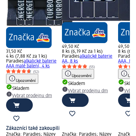
49,50 Kč
49,50 Kč
31,50 Kč
8 ks (6,19 Kč za 1 ks)
8 ks (6,1
4 ks (7,88 Kč za 1 ks)
Paradies
alkalické baterie
Paradies
Paradies
alkalické baterie
AA, 8 ks
AAA, 8 k
AAA malé balení, 4 ks
(55)
(52)
Upozornění
Upoz
Upozornění
Skladem
Skla
Skladem
Vybrat prodejnu dm
Vybra
Vybrat prodejnu dm
Zákazníci také zakoupili
Značka: Paradies; Název
Značka: Paradies; Název
Značka: 