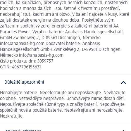
rádiích, kalkulačkách, přenosných herních konzolích, nástěnných
hodinách a mnoha dalších. Jsou šetrné k životnímu prostředí,
neobsahují rtuť, kadmium ani olovo. V balení najdete 4 kusy, které
zajistí dostatek energie na dlouhou dobu. Poskytněte svým
zařízením spolehlivý zdroj energie s alkalickými bateriemi AA
Paradies Power. Výrobce baterie: Anabasis Handelsgesellschaft
GmbH Zwinkelweg 2, D-89561 Dischingen, Německo
info@anabasis-hg.com Dodavatel baterie: Anabasis
Handelsgesellschaft GmbH Zwinkelweg 2, D-89561 Dischingen,
Německo info@anabasis-hg.com
číslo produktu dm: 3059757
GTIN: 4067796155631
Důležité upozornění
Nenabíjejte baterie. Nedeformujte ani nepoškozujte. Nevhazujte
do ohně. Nezavádějte nesprávně. Uchovávejte mimo dosah dětí.
Nepoužívejte společně různé typy a značky baterií. Nepoužívejte
společně nové a použité baterie. Neotevírejte ani nerozebírejte.
Nezkratujte.