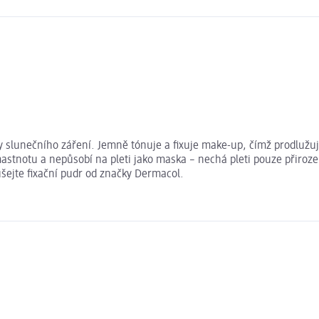
y slunečního záření. Jemně tónuje a fixuje make-up, čímž prodlužuj
í mastnotu a nepůsobí na pleti jako maska – nechá pleti pouze přiro
ušejte fixační pudr od značky Dermacol.