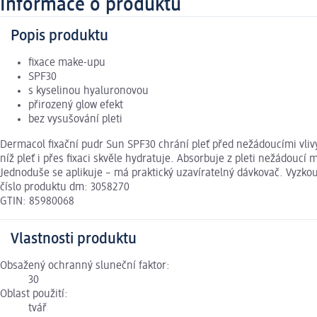
Informace o produktu
Popis produktu
fixace make-upu
SPF30
s kyselinou hyaluronovou
přirozený glow efekt
bez vysušování pleti
Dermacol fixační pudr Sun SPF30 chrání pleť před nežádoucími vliv
níž pleť i přes fixaci skvěle hydratuje. Absorbuje z pleti nežádouc
Jednoduše se aplikuje – má praktický uzavíratelný dávkovač. Vyzko
číslo produktu dm: 3058270
GTIN: 85980068
Vlastnosti produktu
Obsažený ochranný sluneční faktor:
30
Oblast použití:
tvář