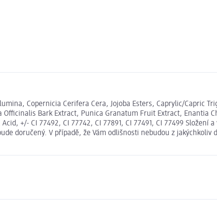
umina, Copernicia Cerifera Cera, Jojoba Esters, Caprylic/Capric Tri
a Officinalis Bark Extract, Punica Granatum Fruit Extract, Enantia 
id, +/- CI 77492, CI 77742, CI 77891, CI 77491, CI 77499 Složení 
bude doručený. V případě, že Vám odlišnosti nebudou z jakýchkoliv 