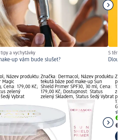
 tipy a vychytávky
S těmito triky 
make-up vám bude slušet?
Dlouhotrvají
l; Název produktu:
Značka: Dermacol; Název produktu:
Značka: GA
r Magic
tekutá báze pod make-up Sun
produktu: fi
g; Cena: 179,00 Kč;
Shield Primer SPF30, 30 ml; Cena:
139,00 Kč; 
tus zelený
179,00 Kč; Dostupnost: Status
zelený Skla
 šedý Vybrat
zelený Skladem, Status šedý Vybrat
prodejnu d
139,00 Kč
GABRIELLA 
Skladem
Vybrat p