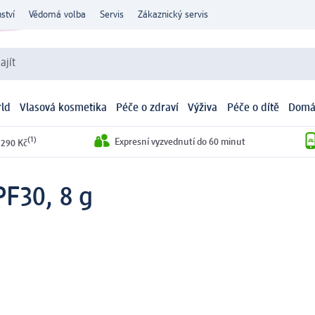
ství
Vědomá volba
Servis
Zákaznický servis
ajít
ld
Vlasová kosmetika
Péče o zdraví
Výživa
Péče o dítě
Domá
(1)
Expresní vyzvednutí do 60 minut
 290 Kč
PF30, 8 g