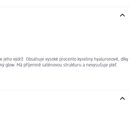
e jeho výdrž. Obsahuje vysoké procento kyseliny hyaluronové, díky
zený glow. Má příjemně saténovou strukturu a nevysušuje pleť.