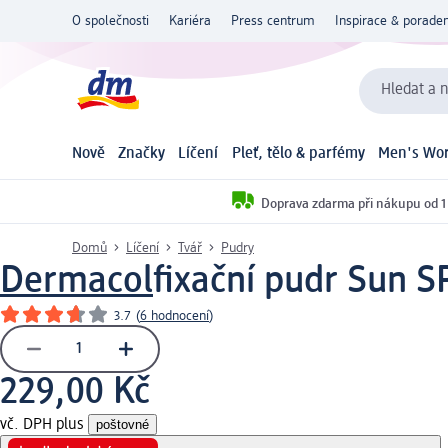
O společnosti
Kariéra
Press centrum
Inspirace & poraden
Hledat a n
Nově
Značky
Líčení
Pleť, tělo & parfémy
Men's Wor
Doprava zdarma při nákupu od 1
Domů
Líčení
Tvář
Pudry
Dermacol
fixační pudr Sun S
3.7
(
6 hodnocení
)
229,00 Kč
vč. DPH plus
poštovné