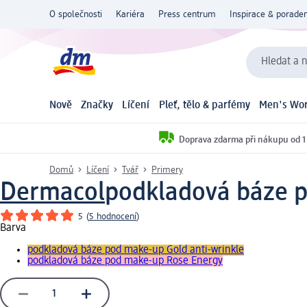
O společnosti
Kariéra
Press centrum
Inspirace & poraden
Hledat a n
Nově
Značky
Líčení
Pleť, tělo & parfémy
Men's Wor
Doprava zdarma při nákupu od 1
Domů
Líčení
Tvář
Primery
Dermacol
podkladová báze p
5
(
5 hodnocení
)
Barva
podkladová báze pod make-up Gold anti-wrinkle
podkladová báze pod make-up Rose Energy