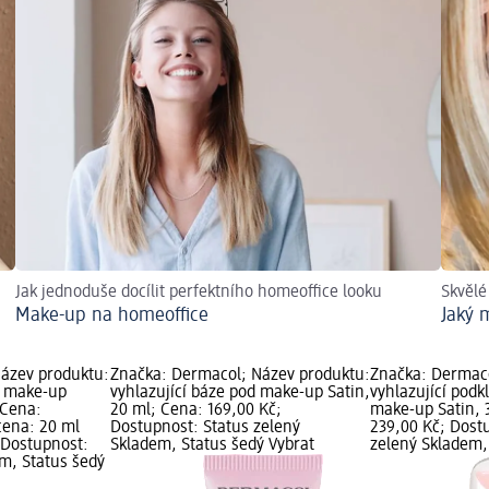
Jak jednoduše docílit perfektního homeoffice looku
Skvělé
Make-up na homeoffice
Jaký 
ázev produktu:
Značka: Dermacol; Název produktu:
Značka: Dermaco
d make-up
vyhlazující báze pod make-up Satin,
vyhlazující pod
 Cena:
20 ml; Cena: 169,00 Kč;
make-up Satin, 
cena: 20 ml
Dostupnost: Status zelený
239,00 Kč; Dost
; Dostupnost:
Skladem, Status šedý Vybrat
zelený Skladem,
em, Status šedý