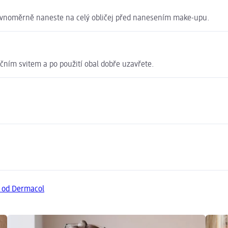
ovnoměrně naneste na celý obličej před nanesením make-upu.
čním svitem a po použití obal dobře uzavřete.
y od Dermacol