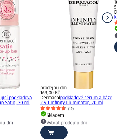
189,00 Kč
50 ml (37,80
Dermacol
Co
krém, 50 ml
Skladem
Vybrat p
prodejnu dm
169,00 Kč
ující podkladová
Dermacol
podkladové sérum a báze
p Satin, 30 ml
2 v 1 Infinity Illuminator, 20 ml
(19)
Skladem
jnu dm
Vybrat prodejnu dm