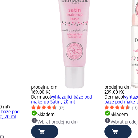
prodejnu dm
prodejnu dm
169,00 Kč
239,00 Kč
Dermacol
vyhlazující báze pod
Dermacol
vyhlaz
make-up Satin, 20 ml
báze pod make-u
0 ml)
(12)
(13)
 báze pod
Skladem
Skladem
c, 20 ml
Vybrat prodejnu dm
Vybrat prode
dm