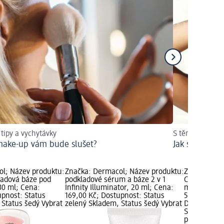
 tipy a vychytávky
S těmito tipy z
make-up vám bude slušet?
Jak se v lét
l; Název produktu:
Značka: Dermacol; Název produktu:
Značka: Der
kladová báze pod
podkladové sérum a báze 2 v 1
Collagen de
30 ml; Cena:
Infinity Illuminator, 20 ml; Cena:
ml; Cena: 1
upnost: Status
169,00 Kč; Dostupnost: Status
50 ml (37,80
 Status šedý Vybrat
zelený Skladem, Status šedý Vybrat
Dostupnost:
Skladem, St
prodejnu d