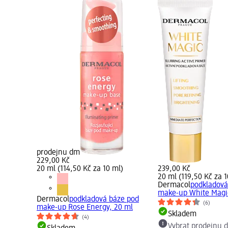
prodejnu dm
229,00 Kč
20 ml (114,50 Kč za 10 ml)
239,00 Kč
20 ml (119,50 Kč za 1
Dermacol
podkladová
make-up White Magi
Dermacol
podkladová báze pod
(6)
make-up Rose Energy, 20 ml
Skladem
(4)
Vybrat prodejnu 