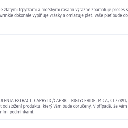
e zlatými třpytkami a mořskými řasami výrazně zpomaluje proces stá
-wrinkle dokonale vyplňuje vrásky a omlazuje pleť. Vaše pleť bude
TA EXTRACT, CAPRYLIC/CAPRIC TRIGLYCERIDE, MICA, CI 77891, CI 
 od složení produktu, který Vám bude doručený. V případě, že Vám 
dními podmínkami.